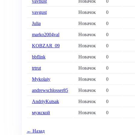
vavhust
Новачок
0
vavgust
Новачок
0
Julia
Новачок
0
marko2004val
Новачок
0
KOBZAR_09
Новачок
0
bbflink
Новачок
0
trtrut
Новачок
0
Mykolaiy
Новачок
0
andrewschlosser85
Новачок
0
AndriyKutsak
Новачок
0
мужской
Новачок
0
← Назад