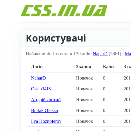
Перейти до вмісту
Користувачі
Найактивніші за останні 30 днів:
NagarD
(5861) ·
Ма
Логін
Звання
Бали
З н
NaharD
Новачок
0
201
Ostap34JS
Новачок
0
201
Андрій Лютий
Новачок
0
201
Burlak Oleksii
Новачок
0
201
Ilya Hoznoferov
Новачок
0
201