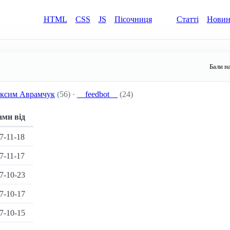
HTML
CSS
JS
Пісочниця
Статті
Нови
Бали н
ксим Аврамчук
(56) ·
__feedbot__
(24)
ами від
7-11-18
7-11-17
7-10-23
7-10-17
7-10-15