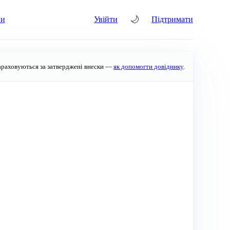
🌙
ни
Увійти
Підтримати
араховуються за затверджені внески —
як допомогти довіднику
.