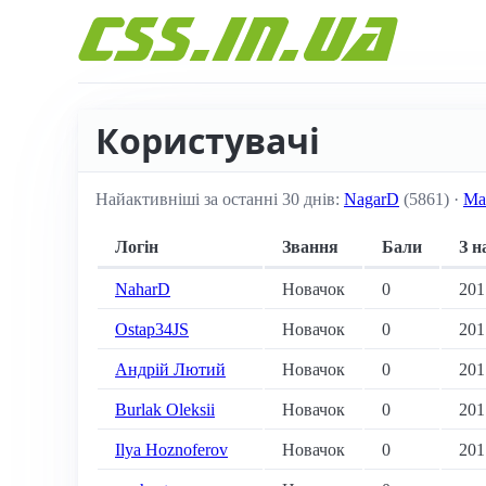
Перейти до вмісту
Користувачі
Найактивніші за останні 30 днів:
NagarD
(5861) ·
Ма
Логін
Звання
Бали
З н
NaharD
Новачок
0
201
Ostap34JS
Новачок
0
201
Андрій Лютий
Новачок
0
201
Burlak Oleksii
Новачок
0
201
Ilya Hoznoferov
Новачок
0
201