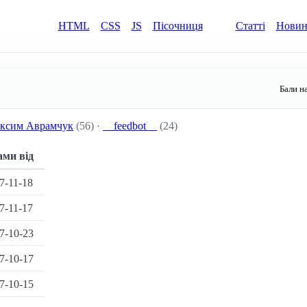
HTML
CSS
JS
Пісочниця
Статті
Нови
Бали н
ксим Аврамчук
(56) ·
__feedbot__
(24)
ами від
7-11-18
7-11-17
7-10-23
7-10-17
7-10-15