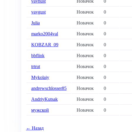
vavhust
Новачок
0
vavgust
Новачок
0
Julia
Новачок
0
marko2004val
Новачок
0
KOBZAR_09
Новачок
0
bbflink
Новачок
0
trtrut
Новачок
0
Mykolaiy
Новачок
0
andrewschlosser85
Новачок
0
AndriyKutsak
Новачок
0
мужской
Новачок
0
← Назад