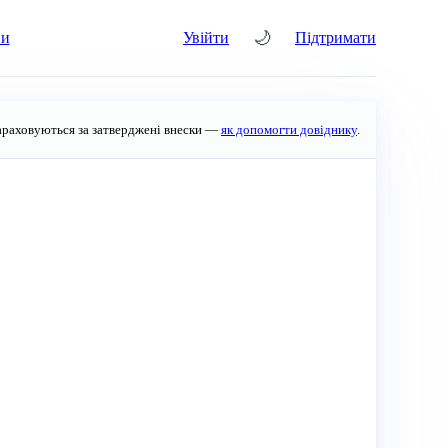
🌙
ни
Увійти
Підтримати
араховуються за затверджені внески —
як допомогти довіднику
.