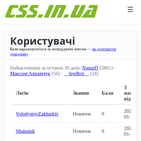
Перейти до вмісту
☰
Користувачі
Бали нараховуються за затверджені внески —
як допомогти
довіднику
.
Найактивніші за останні 30 днів:
NagarD
(5861) ·
Максим Аврамчук
(56) ·
__feedbot__
(24)
З
Логін
Звання
Бали
нами
від
2020-
VolodymyrZakharkiv
Новачок
0
01-26
2020-
Shaiasiuk
Новачок
0
01-21