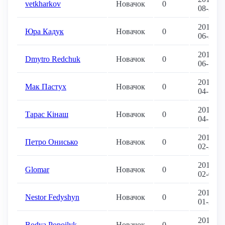
vetkharkov
Новачок
0
08-23
2018-
Юра Кадук
Новачок
0
06-29
2018-
Dmytro Redchuk
Новачок
0
06-13
2018-
Мак Пастух
Новачок
0
04-14
2018-
Тарас Кінаш
Новачок
0
04-14
2018-
Петро Онисько
Новачок
0
02-27
2018-
Glomar
Новачок
0
02-04
2018-
Nestor Fedyshyn
Новачок
0
01-28
2018-
Bodya Popoilyk
Новачок
0