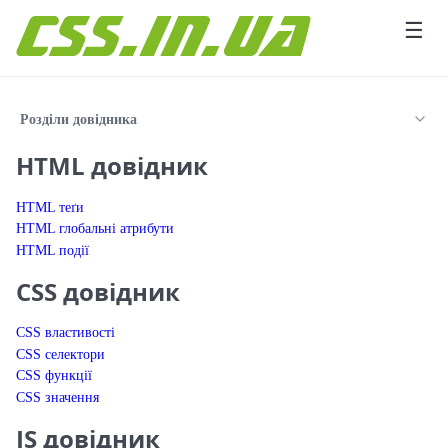
Перейти до вмісту
☰
Розділи довідника
HTML довідник
HTML теґи
HTML глобальні атрибути
HTML події
CSS довідник
CSS властивості
CSS селектори
CSS функції
CSS значення
JS довідник