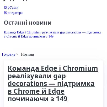
JS об'єкти
JS оператори
Останні новини
Команда Edge і Chromium реалізували gap decorations — підтримка
в Chrome й Edge починаючи з 149
Головна
Новини
Новини веб-розробки
Команда Edge і Chromium
реалізували gap
decorations — підтримка
в Chrome й Edge
починаючи з 149