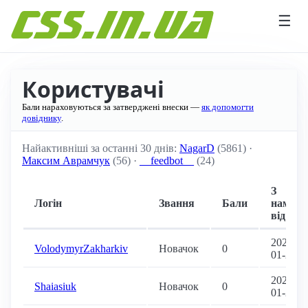
Перейти до вмісту
☰
Користувачі
Бали нараховуються за затверджені внески —
як допомогти
довіднику
.
Найактивніші за останні 30 днів:
NagarD
(5861) ·
Максим Аврамчук
(56) ·
__feedbot__
(24)
З
Логін
Звання
Бали
нами
від
2020-
VolodymyrZakharkiv
Новачок
0
01-26
2020-
Shaiasiuk
Новачок
0
01-21