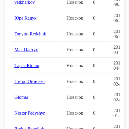
vetkharkov
Новачок
0
08-23
2018-
Юра Кадук
Новачок
0
06-29
2018-
Dmytro Redchuk
Новачок
0
06-13
2018-
Мак Пастух
Новачок
0
04-14
2018-
Тарас Кінаш
Новачок
0
04-14
2018-
Петро Онисько
Новачок
0
02-27
2018-
Glomar
Новачок
0
02-04
2018-
Nestor Fedyshyn
Новачок
0
01-28
2018-
Bodya Popoilyk
Новачок
0