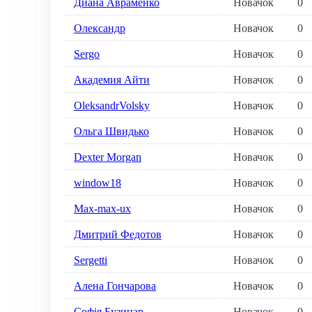
Диана Авраменко
Новачок
0
Олександр
Новачок
0
Sergo
Новачок
0
Академия Айти
Новачок
0
OleksandrVolsky
Новачок
0
Ольга Швидько
Новачок
0
Dexter Morgan
Новачок
0
window18
Новачок
0
Max-max-ux
Новачок
0
Дмитрий Федотов
Новачок
0
Sergetti
Новачок
0
Алена Гончарова
Новачок
0
Софія Бузинар
Новачок
0