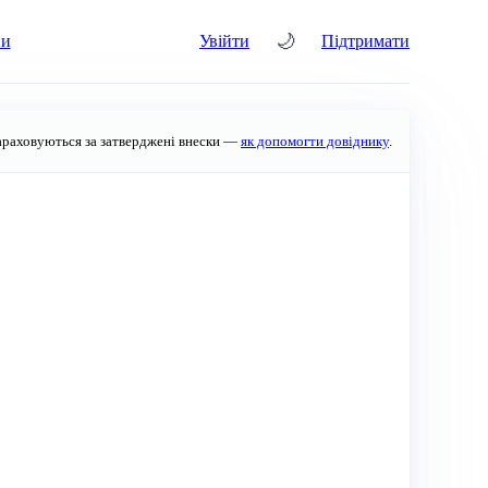
🌙
ни
Увійти
Підтримати
араховуються за затверджені внески —
як допомогти довіднику
.