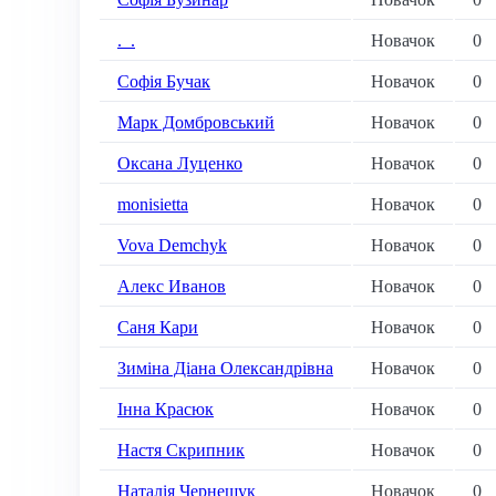
._.
Новачок
0
Софія Бучак
Новачок
0
Марк Домбровський
Новачок
0
Оксана Луценко
Новачок
0
monisietta
Новачок
0
Vova Demchyk
Новачок
0
Алекс Иванов
Новачок
0
Саня Кари
Новачок
0
Зиміна Діана Олександрівна
Новачок
0
Інна Красюк
Новачок
0
Настя Скрипник
Новачок
0
Наталія Чернещук
Новачок
0