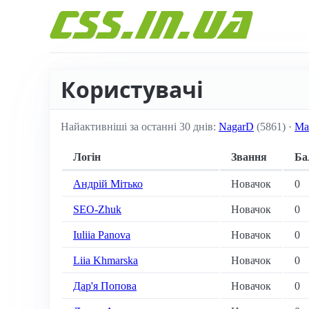
Перейти до вмісту
Користувачі
Найактивніші за останні 30 днів:
NagarD
(5861) ·
Ма
Логін
Звання
Ба
Андрій Мітько
Новачок
0
SEO-Zhuk
Новачок
0
Iuliia Panova
Новачок
0
Liia Khmarska
Новачок
0
Дар'я Попова
Новачок
0