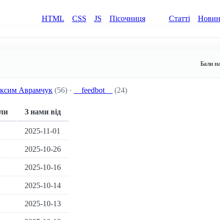
HTML
CSS
JS
Пісочниця
Статті
Нови
Бали н
ксим Аврамчук
(56) ·
__feedbot__
(24)
ли
З нами від
2025-11-01
2025-10-26
2025-10-16
2025-10-14
2025-10-13