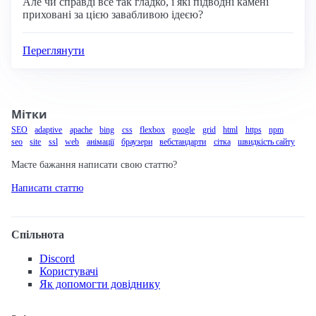
Але чи справді все так гладко, і які підводні камені
приховані за цією завабливою ідеєю?
Переглянути
Мітки
SEO
adaptive
apache
bing
css
flexbox
google
grid
html
https
npm
seo
site
ssl
web
анімації
браузери
вебстандарти
сітка
швидкість сайту
Маєте бажання написати свою статтю?
Написати статтю
Спільнота
Discord
Користувачі
Як допомогти довіднику