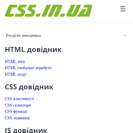
Перейти до вмісту
☰
Розділи довідника
HTML довідник
HTML теґи
HTML глобальні атрибути
HTML події
CSS довідник
CSS властивості
CSS селектори
CSS функції
CSS значення
JS довідник