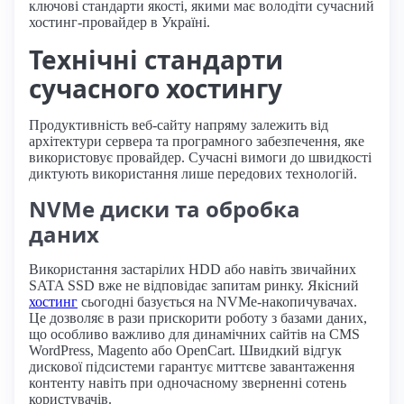
ключові стандарти якості, якими має володіти сучасний
хостинг-провайдер в Україні.
Технічні стандарти
сучасного хостингу
Продуктивність веб-сайту напряму залежить від
архітектури сервера та програмного забезпечення, яке
використовує провайдер. Сучасні вимоги до швидкості
диктують використання лише передових технологій.
NVMe диски та обробка
даних
Використання застарілих HDD або навіть звичайних
SATA SSD вже не відповідає запитам ринку. Якісний
хостинг
сьогодні базується на NVMe-накопичувачах.
Це дозволяє в рази прискорити роботу з базами даних,
що особливо важливо для динамічних сайтів на CMS
WordPress, Magento або OpenCart. Швидкий відгук
дискової підсистеми гарантує миттєве завантаження
контенту навіть при одночасному зверненні сотень
користувачів.