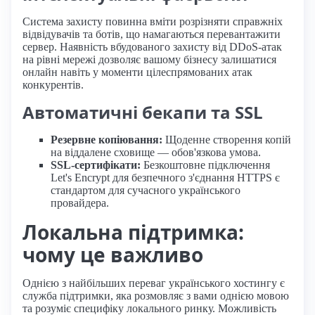
Система захисту повинна вміти розрізняти справжніх
відвідувачів та ботів, що намагаються перевантажити
сервер. Наявність вбудованого захисту від DDoS-атак
на рівні мережі дозволяє вашому бізнесу залишатися
онлайн навіть у моменти цілеспрямованих атак
конкурентів.
Автоматичні бекапи та SSL
Резервне копіювання:
Щоденне створення копій
на віддалене сховище — обов'язкова умова.
SSL-сертифікати:
Безкоштовне підключення
Let's Encrypt для безпечного з'єднання HTTPS є
стандартом для сучасного українського
провайдера.
Локальна підтримка:
чому це важливо
Однією з найбільших переваг українського хостингу є
служба підтримки, яка розмовляє з вами однією мовою
та розуміє специфіку локального ринку. Можливість