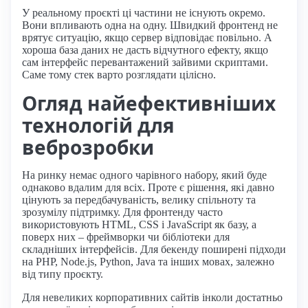
У реальному проєкті ці частини не існують окремо.
Вони впливають одна на одну. Швидкий фронтенд не
врятує ситуацію, якщо сервер відповідає повільно. А
хороша база даних не дасть відчутного ефекту, якщо
сам інтерфейс перевантажений зайвими скриптами.
Саме тому стек варто розглядати цілісно.
Огляд найефективніших
технологій для
веброзробки
На ринку немає одного чарівного набору, який буде
однаково вдалим для всіх. Проте є рішення, які давно
цінують за передбачуваність, велику спільноту та
зрозумілу підтримку. Для фронтенду часто
використовують HTML, CSS і JavaScript як базу, а
поверх них – фреймворки чи бібліотеки для
складніших інтерфейсів. Для бекенду поширені підходи
на PHP, Node.js, Python, Java та інших мовах, залежно
від типу проєкту.
Для невеликих корпоративних сайтів інколи достатньо