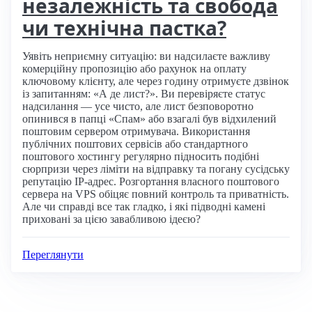
незалежність та свобода
чи технічна пастка?
Уявіть неприємну ситуацію: ви надсилаєте важливу
комерційну пропозицію або рахунок на оплату
ключовому клієнту, але через годину отримуєте дзвінок
із запитанням: «А де лист?». Ви перевіряєте статус
надсилання — усе чисто, але лист безповоротно
опинився в папці «Спам» або взагалі був відхилений
поштовим сервером отримувача. Використання
публічних поштових сервісів або стандартного
поштового хостингу регулярно підносить подібні
сюрпризи через ліміти на відправку та погану сусідську
репутацію IP-адрес. Розгортання власного поштового
сервера на VPS обіцяє повний контроль та приватність.
Але чи справді все так гладко, і які підводні камені
приховані за цією завабливою ідеєю?
Переглянути