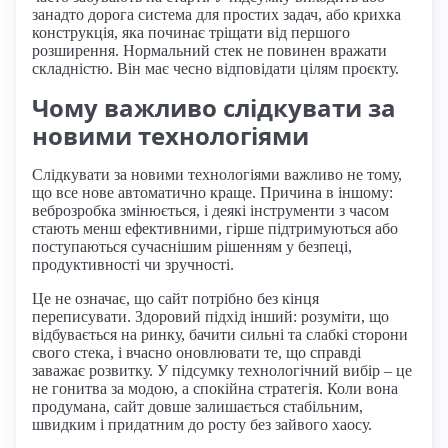
занадто дорога система для простих задач, або крихка
конструкція, яка починає тріщати від першого
розширення. Нормальний стек не повинен вражати
складністю. Він має чесно відповідати цілям проєкту.
Чому важливо слідкувати за
новими технологіями
Слідкувати за новими технологіями важливо не тому,
що все нове автоматично краще. Причина в іншому:
веброзробка змінюється, і деякі інструменти з часом
стають менш ефективними, гірше підтримуються або
поступаються сучаснішим рішенням у безпеці,
продуктивності чи зручності.
Це не означає, що сайт потрібно без кінця
переписувати. Здоровий підхід інший: розуміти, що
відбувається на ринку, бачити сильні та слабкі сторони
свого стека, і вчасно оновлювати те, що справді
заважає розвитку. У підсумку технологічний вибір – це
не гонитва за модою, а спокійна стратегія. Коли вона
продумана, сайт довше залишається стабільним,
швидким і придатним до росту без зайвого хаосу.