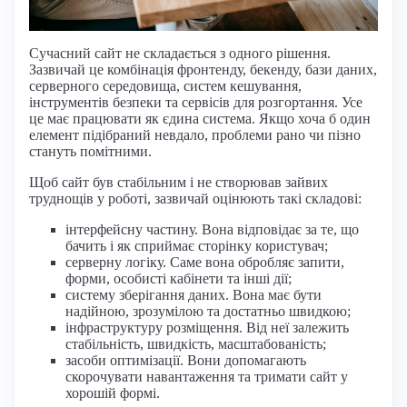
Сучасний сайт не складається з одного рішення.
Зазвичай це комбінація фронтенду, бекенду, бази даних,
серверного середовища, систем кешування,
інструментів безпеки та сервісів для розгортання. Усе
це має працювати як єдина система. Якщо хоча б один
елемент підібраний невдало, проблеми рано чи пізно
стануть помітними.
Щоб сайт був стабільним і не створював зайвих
труднощів у роботі, зазвичай оцінюють такі складові:
інтерфейсну частину. Вона відповідає за те, що
бачить і як сприймає сторінку користувач;
серверну логіку. Саме вона обробляє запити,
форми, особисті кабінети та інші дії;
систему зберігання даних. Вона має бути
надійною, зрозумілою та достатньо швидкою;
інфраструктуру розміщення. Від неї залежить
стабільність, швидкість, масштабованість;
засоби оптимізації. Вони допомагають
скорочувати навантаження та тримати сайт у
хорошій формі.