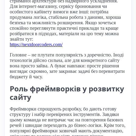
стриманої архітектури без надмірного ускладнення.
Для інтернет-магазину, сервісу бронювання чи
особистого кабінету вимоги вже інші: потрібна
продумана логіка, стабільна робота з даними, хороша
безпека та можливість розширення. Якщо хочеться
спокійно переглянути практичні приклади та краще
розібратися в підходах, матеріали на цю тему можна
знайти тут:
https://nextdoorcoders.com/
Головне – не плутати популярність з доречністю. Іноді
технологія дійсно сильна, але для конкретного сайту
вона просто зайва. А буває навпаки: просте рішення
виглядає скромно, зате закриває задачі без перевитрати
бюджету й часу.
Роль фреймворків у розвитку
сайту
Фреймворки спрощують розробку, бо дають готову
структуру і набір перевірених інструментів. Завдяки
цьому команда не витрачає час на повторення базових
речей і швидше переходить до бізнес-логіки. Крім того,
популярні фреймворки зазвичай мають документацію,