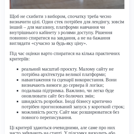
Щоб не схибити з вибором, спочатку треба чесно
визначити цілі. Один стек потрібен для лендінгу, зовсім
інший – для магазину, платформи навчання чи
внутрішнього кабінету з ролями доступу. Рішення
повинно спиратися на завдання, а не на бажання
виглядати «сучасно за будь-яку ціну».
Під час оцінки варто спиратися на кілька практичних
критеріїв:
реальний масштаб проєкту. Малому сайту не
потрібна архітектура великої платформи;
навантаження та сценарії використання. Вони
визначають вимоги до сервера й логіки;
подальша підтримка. Важливо, чи легко буде
оновлювати сайт без болючих змін;
швидкість розробки. Іноді бізнесу критично
потрібен прогнозований запуск у короткий строк;
можливість росту. Сайт має розширюватися без
повного переписування.
Ці критерії здаються очевидними, але саме про них
часто забувають на старті. У підсумку виходить або