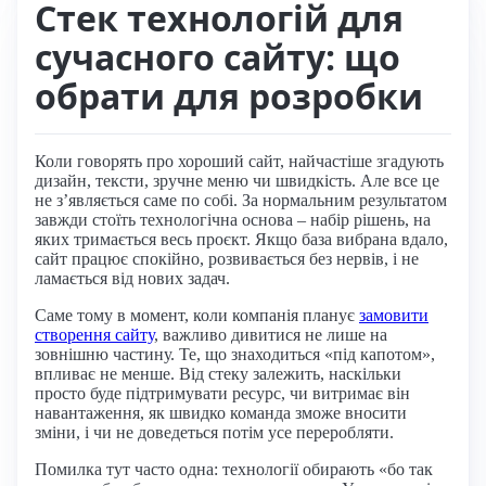
Стек технологій для
сучасного сайту: що
обрати для розробки
Коли говорять про хороший сайт, найчастіше згадують
дизайн, тексти, зручне меню чи швидкість. Але все це
не з’являється саме по собі. За нормальним результатом
завжди стоїть технологічна основа – набір рішень, на
яких тримається весь проєкт. Якщо база вибрана вдало,
сайт працює спокійно, розвивається без нервів, і не
ламається від нових задач.
Саме тому в момент, коли компанія планує
замовити
створення сайту
, важливо дивитися не лише на
зовнішню частину. Те, що знаходиться «під капотом»,
впливає не менше. Від стеку залежить, наскільки
просто буде підтримувати ресурс, чи витримає він
навантаження, як швидко команда зможе вносити
зміни, і чи не доведеться потім усе переробляти.
Помилка тут часто одна: технології обирають «бо так