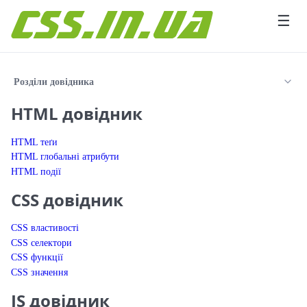
Перейти до вмісту
☰
Розділи довідника
HTML довідник
HTML теґи
HTML глобальні атрибути
HTML події
CSS довідник
CSS властивості
CSS селектори
CSS функції
CSS значення
JS довідник