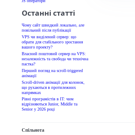
JS оператори
Останні статті
Чому сайт швидкий локально, але
повільний після публікації
VPS чи виділений сервер: що
обрати для стабільного зростання
вашого проекту?
Власний поштовий сервер на VPS:
незалежність та свобода чи технічна
пастка?
Перший погляд на scroll-triggered
анімації
Scroll-driven анімації для колонок,
що рухаються в протилежних
напрямках
Рівні програмістів в IT: чим
відрізняються Junior, Middle та
Senior у 2026 році
Спільнота