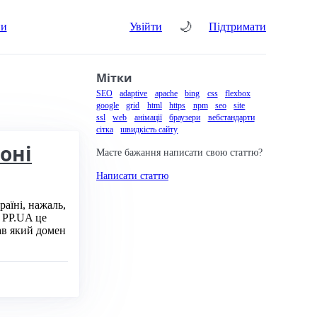
🌙
ни
Увійти
Підтримати
Мітки
SEO
adaptive
apache
bing
css
flexbox
google
grid
html
https
npm
seo
site
ssl
web
анімації
браузери
вебстандарти
сітка
швидкість сайту
оні
Маєте бажання написати свою статтю?
Написати статтю
раїні, нажаль,
а PP.UA це
рав який домен