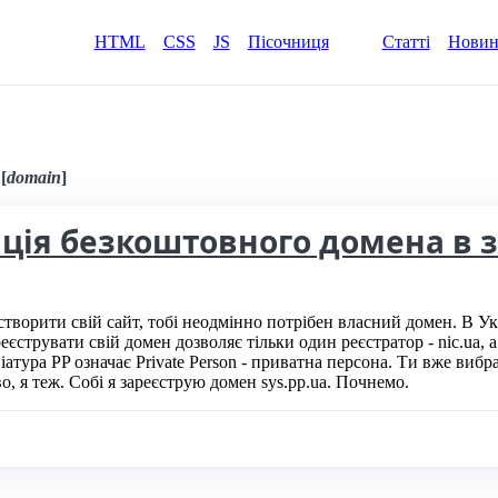
HTML
CSS
JS
Пісочниця
Статті
Нови
за міткою [domain]
[
domain
]
ція безкоштовного домена в з
створити свій сайт, тобі неодмінно потрібен власний домен. В Ук
еєструвати свій домен дозволяє тільки один реєстратор - nic.ua, 
віатура PP означає Private Person - приватна персона. Ти вже виб
о, я теж. Собі я зареєструю домен sys.pp.ua. Почнемо.