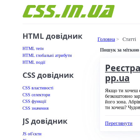
Перейти до вмісту
HTML довідник
Головна
Статті
Статті 
HTML теґи
Пошук за міткою 
HTML глобальні атрибути
HTML події
Реєстра
CSS довідник
pp.ua
CSS властивості
​Якщо ти хочеш 
CSS селектори
безкоштовно зар
CSS функції
його зона. Абрі
ти хочеш? Чудов
CSS значення
JS довідник
Переглянути
JS об'єкти