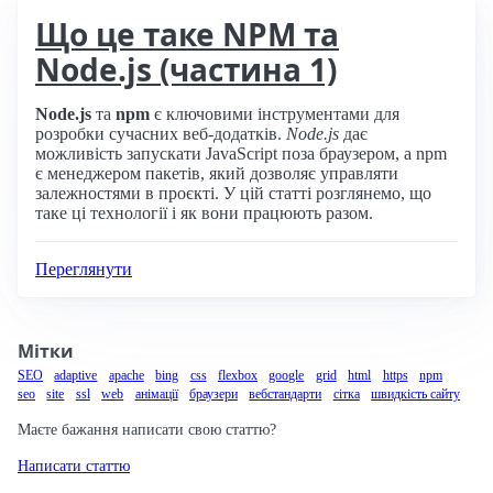
Що це таке NPM та
Node.js (частина 1)
Node.js
та
npm
є ключовими інструментами для
розробки сучасних веб-додатків.
Node.js
дає
можливість запускати JavaScript поза браузером, а npm
є менеджером пакетів, який дозволяє управляти
залежностями в проєкті. У цій статті розглянемо, що
таке ці технології і як вони працюють разом.
Переглянути
Мітки
SEO
adaptive
apache
bing
css
flexbox
google
grid
html
https
npm
seo
site
ssl
web
анімації
браузери
вебстандарти
сітка
швидкість сайту
Маєте бажання написати свою статтю?
Написати статтю