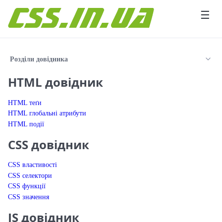
Перейти до вмісту
☰
Розділи довідника
HTML довідник
HTML теґи
HTML глобальні атрибути
HTML події
CSS довідник
CSS властивості
CSS селектори
CSS функції
CSS значення
JS довідник