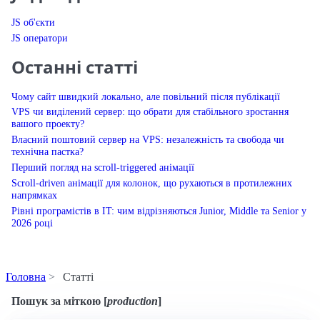
JS об'єкти
JS оператори
Останні статті
Чому сайт швидкий локально, але повільний після публікації
VPS чи виділений сервер: що обрати для стабільного зростання
вашого проекту?
Власний поштовий сервер на VPS: незалежність та свобода чи
технічна пастка?
Перший погляд на scroll-triggered анімації
Scroll-driven анімації для колонок, що рухаються в протилежних
напрямках
Рівні програмістів в IT: чим відрізняються Junior, Middle та Senior у
2026 році
Головна
Статті
Статті за міткою [product
Пошук за міткою [
production
]