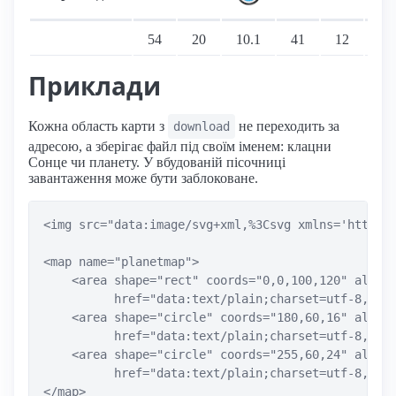
Підтримка: стаціонарні переглядачі
54
20
10.1
41
12
≤1
Приклади
Кожна область карти з
не переходить за
download
адресою, а зберігає файл під своїм іменем: клацни
Сонце чи планету. У вбудованій пісочниці
завантаження може бути заблоковане.
<img src="data:image/svg+xml,%3Csvg xmlns='http://
<map name="planetmap">

    <area shape="rect" coords="0,0,100,120" alt="С
          href="data:text/plain;charset=utf-8,Сонц
    <area shape="circle" coords="180,60,16" alt="М
          href="data:text/plain;charset=utf-8,Мерк
    <area shape="circle" coords="255,60,24" alt="В
          href="data:text/plain;charset=utf-8,Вене
</map>