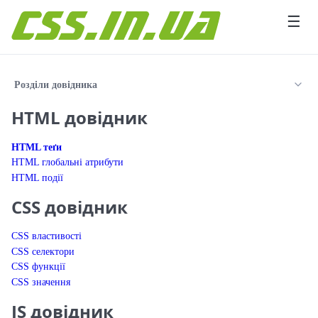
Перейти до вмісту
☰
Розділи довідника
HTML довідник
HTML теґи
HTML глобальні атрибути
HTML події
CSS довідник
CSS властивості
CSS селектори
CSS функції
CSS значення
JS довідник