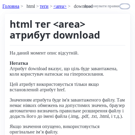
Головна
html
теґи
<area>
download
пропонувати правки
html тег <area>
атрибут download
На даний момент опис відсутній.
Нотатка
Атрибут download вказує, що ціль буде завантажена,
коли користувач натискає на гіперпосилання.
Цей атрибут використовується тільки якщо
встановлений атрибут href.
Значенням атрибута буде ім'я завантаженого файлу. Там
немає ніяких обмежень на допустимих значень, браузер
автоматично визначить правильне розширення файлу і
додасть його до імені файла (.img, .pdf, .txt, .html, і т.д.).
Якщо значення опущено, використовується
оригінальне ім’я файлу.