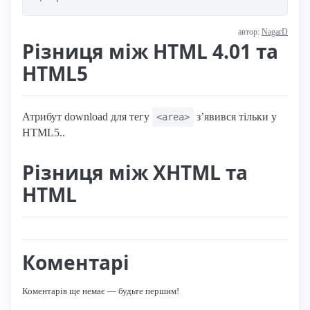
автор:
NagarD
Різниця між HTML 4.01 та
HTML5
Атрибут download для тегу
з’явився тільки у
<area>
HTML5..
Різниця між XHTML та
HTML
Коментарі
Коментарів ще немає — будьте першим!