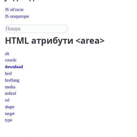
JS об'єкти
JS оператори
Пошук у довіднику
HTML
атрибути <area>
alt
coords
download
href
hreflang
media
nohref
rel
shape
target
type