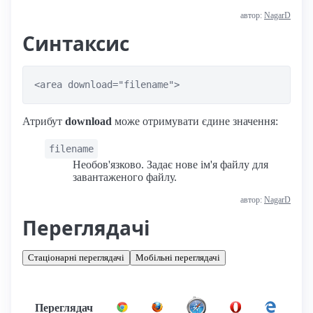
автор:
NagarD
Синтаксис
<area download="filename">
Атрибут
download
може отримувати єдине значення:
filename
Необов'язково. Задає нове ім'я файлу для
завантаженого файлу.
автор:
NagarD
Переглядачі
Стаціонарні переглядачі
Мобільні переглядачі
Переглядач