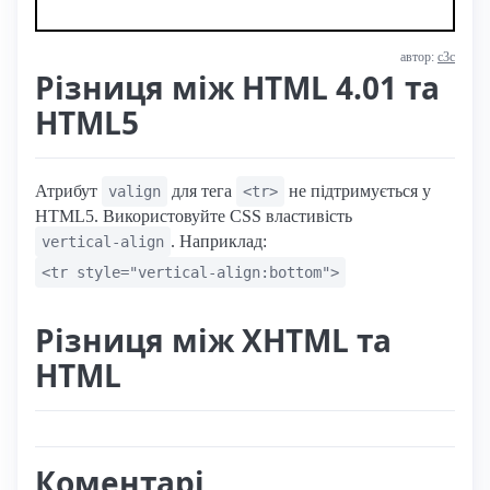
автор:
с3с
Різниця між HTML 4.01 та
HTML5
Атрибут
для тега
не підтримується у
valign
<tr>
HTML5. Використовуйте CSS властивість
. Наприклад:
vertical-align
<tr style="vertical-align:bottom">
Різниця між XHTML та
HTML
Коментарі