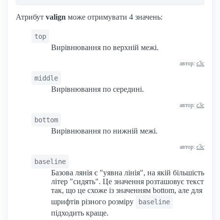
Атрибут
valign
може отримувати 4 значень:
top
Вирівнювання по верхній межі.
автор:
с3с
middle
Вирівнювання по середині.
автор:
с3с
bottom
Вирівнювання по нижній межі.
автор:
с3с
baseline
Базова лянія є "уявна лінія", на якій більшість
літер "сидять". Це значення розташовує текст
так, що це схоже із значенням bottom, але для
шрифтів різного розміру
baseline
підходить краще.