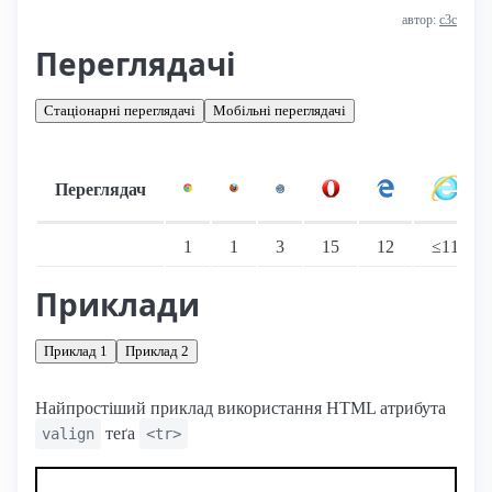
автор:
с3с
Переглядачі
Стаціонарні переглядачі
Мобільні переглядачі
Переглядач
Підтримка: стаціонарні переглядачі
1
1
3
15
12
≤11
Приклади
Приклад 1
Приклад 2
Найпростіший приклад використання HTML атрибута
теґа
valign
<tr>