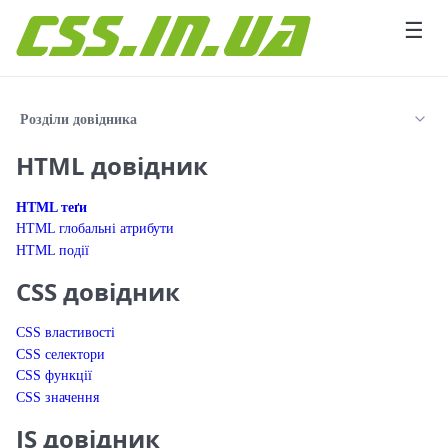
Перейти до вмісту
☰
Розділи довідника
HTML довідник
HTML теґи
HTML глобальні атрибути
HTML події
CSS довідник
CSS властивості
CSS селектори
CSS функції
CSS значення
JS довідник