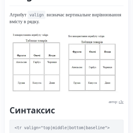
Атрибут
визначає вертикальне вирівнювання
valign
вмісту в рядку.
автор:
с3с
Синтаксис
<tr valign="top|middle|bottom|baseline">