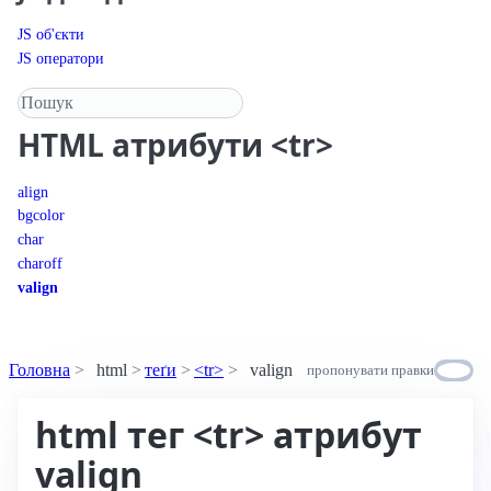
JS об'єкти
JS оператори
Пошук у довіднику
HTML
атрибути <tr>
align
bgcolor
char
charoff
valign
Головна
html
теґи
<tr>
valign
пропонувати правки
html тег <tr> атрибут
valign