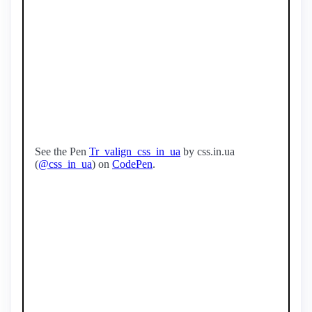
See the Pen
Tr_valign_css_in_ua
by css.in.ua
(
@css_in_ua
) on
CodePen
.