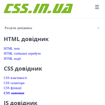
Перейти до вмісту
☰
Розділи довідника
HTML довідник
HTML теґи
HTML глобальні атрибути
HTML події
CSS довідник
CSS властивості
CSS селектори
CSS функції
CSS значення
JS довідник