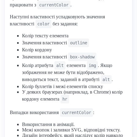
працювати з
.
currentColor
Наступні властивості успадковують значення
властивості
без задання:
color
Колір тексту елемента
Значення властивості
outline
Колір кордону
Значення властивості
box-shadow
Колір атрибута
елемента
. Якщо
alt
img
зображення не може бути відображено,
виводиться текст, заданий в атрибуті
.
alt
Колір буллетів і межі елементів списку
У деяких браузерах (наприклад, в Chrome) колір
кордону елемента
hr
Випадки використання
:
currentColor
Використання в анімації.
Межі кнопок і заливки SVG, відповідні тексту.
Дизайн інтерфейсу, який наслідує колір навколо