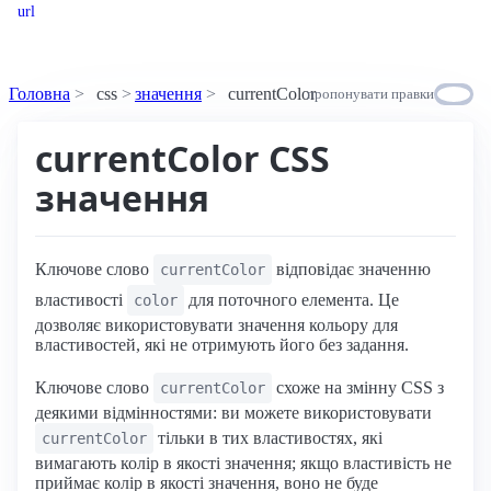
url
Головна
css
значення
currentColor
пропонувати правки
currentColor CSS
значення
Ключове слово
відповідає значенню
currentColor
властивості
для поточного елемента. Це
color
дозволяє використовувати значення кольору для
властивостей, які не отримують його без задання.
Ключове слово
схоже на змінну CSS з
currentColor
деякими відмінностями: ви можете використовувати
тільки в тих властивостях, які
currentColor
вимагають колір в якості значення; якщо властивість не
приймає колір в якості значення, воно не буде