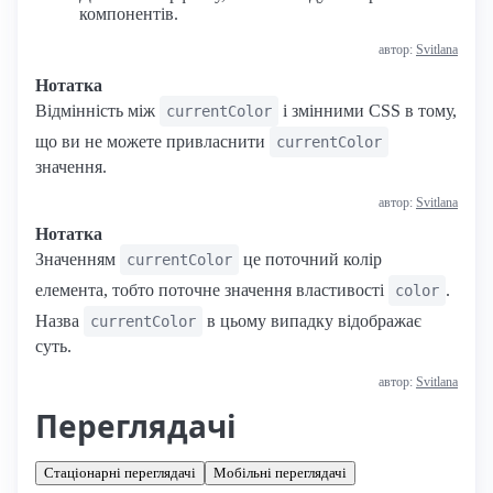
компонентів.
автор:
Svitlana
Нотатка
Відмінність між
і змінними CSS в тому,
currentColor
що ви не можете привласнити
currentColor
значення.
автор:
Svitlana
Нотатка
Значенням
це поточний колір
currentColor
елемента, тобто поточне значення властивості
.
color
Назва
в цьому випадку відображає
currentColor
суть.
автор:
Svitlana
Переглядачі
Стаціонарні переглядачі
Мобільні переглядачі