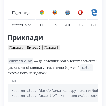
Переглядач
Підтримка: стаціонарні переглядачі
currentColor
1.0
1.5
4.0
9.5
12.0
Приклади
Приклад 1
Приклад 2
Приклад 3
— це поточний колір тексту елемента:
currentColor
рамка кожної кнопки автоматично бере свій
,
color
окремо його не задаючи.
HTML
<button class="dark">Рамка кольору тексту</button>
<button class="accent">І тут — свого</button>