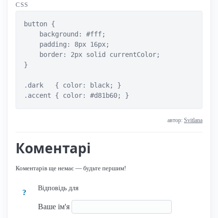
CSS
button {

    background: #fff;

    padding: 8px 16px;

    border: 2px solid currentColor;

}

.dark   { color: black; }

.accent { color: #d81b60; }
автор:
Svitlana
Коментарі
Коментарів ще немає — будьте першим!
Відповідь для
?
Ваше ім'я