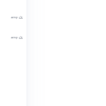
автор:
с3с
автор:
с3с