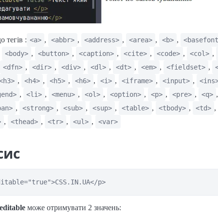
о тегів :
,
,
,
,
,
<a>
<abbr>
<address>
<area>
<b>
<basefon
,
,
,
,
,
,
,
<body>
<button>
<caption>
<cite>
<code>
<col>
,
,
,
,
,
,
,
<dfn>
<dir>
<div>
<dl>
<dt>
<em>
<fieldset>
,
,
,
,
,
,
,
<h3>
<h4>
<h5>
<h6>
<i>
<iframe>
<input>
<ins
,
,
,
,
,
,
,
gend>
<li>
<menu>
<ol>
<option>
<p>
<pre>
<q>
,
,
,
,
,
,
,
pan>
<strong>
<sub>
<sup>
<table>
<tbody>
<td>
,
,
,
,
>
<thead>
<tr>
<ul>
<var>
сис
ditable="true">CSS.IN.UA</p>
editable
може отримувати 2 значень: