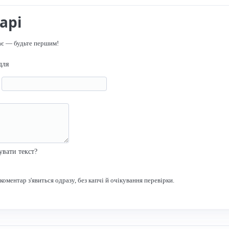
арі
ає — будьте першим!
для
я
р
увати текст?
оментар з'явиться одразу, без капчі й очікування перевірки.