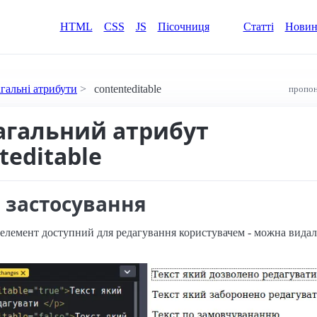
HTML
CSS
JS
Пісочниця
Статті
Нови
агальні атрибути
contenteditable
пропон
агальний атрибут
teditable
 застосування
елемент доступний для редагування користувачем - можна видаля