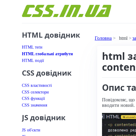
Перейти до вмісту
HTML довідник
Головна
html
з
HTML теґи
html з
HTML глобальні атрибути
HTML події
conten
CSS довідник
Опис та
CSS властивості
CSS селектори
CSS функції
Повідомляє, що 
вводити новий.
CSS значення
JS довідник
JS об'єкти