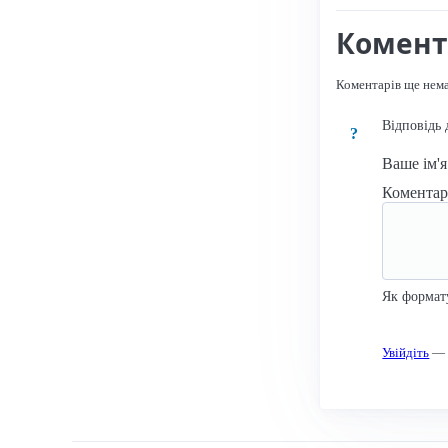
Комент
Коментарів ще нем
Відповідь 
?
Ваше ім'
Комента
Як формат
Увійдіть
— к