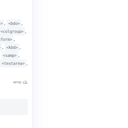
,
,
t>
<bdo>
,
<colgroup>
,
<form>
,
,
>
<kbd>
,
,
<samp>
,
<textarea>
автор:
с3с