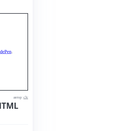
dePen
.
автор:
с3с
HTML