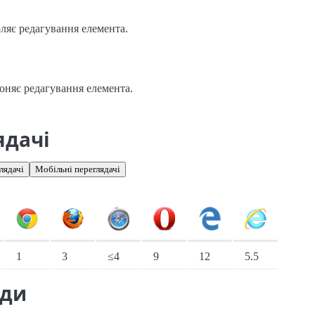
ляє редагування елемента.
оняє редагування елемента.
ядачі
лядачі
Мобільні переглядачі
іонарні переглядачі
1
3
≤4
9
12
5.5
ади