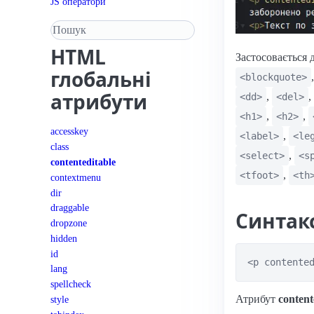
JS оператори
Пошук у довіднику
HTML
Застосовається д
глобальні
<blockquote>
атрибути
,
,
<dd>
<del>
,
,
<h1>
<h2>
accesskey
,
<label>
<le
class
,
<select>
<s
contenteditable
,
<tfoot>
<th
contextmenu
dir
draggable
Синтак
dropzone
hidden
id
<p contente
lang
spellcheck
Атрибут
content
style