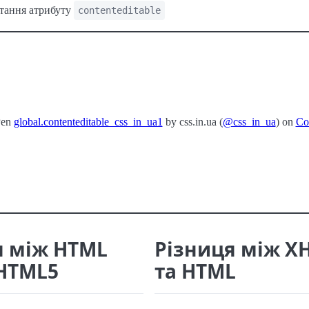
тання атрибуту
contenteditable
Pen
global.contenteditable_css_in_ua1
by css.in.ua (
@css_in_ua
) on
Co
я між HTML
Різниця між X
 HTML5
та HTML