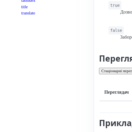
tabindex
true
title
Дозво
translate
false
Забор
Перегл
Стаціонарні перег
Переглядач
Підтримка: стац
Прикл