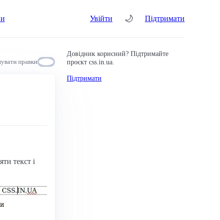
🌙
ни
Увійти
Підтримати
Довідник корисний? Підтримайте
проєкт css.in.ua.
увати правки
Підтримати
ти текст і