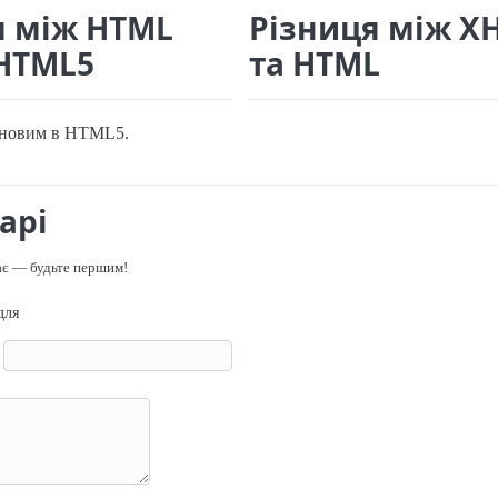
я між HTML
Різниця між X
 HTML5
та HTML
новим в HTML5.
арі
ає — будьте першим!
для
я
р