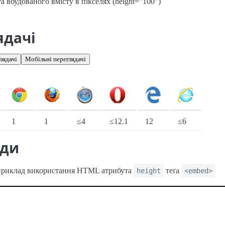
а вбудованого вмісту в пікселях (height="100")
ядачі
лядачі
Мобільні переглядачі
іонарні переглядачі
1
1
≤4
≤12.1
12
≤6
ади
приклад використання HTML атрибута
теґа
height
<embed>