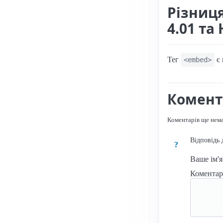
Різниц
4.01 та
Тег
є 
<embed>
Комент
Коментарів ще нем
Відповідь 
?
Ваше ім'
Комента