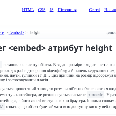
HTML
CSS
JS
Пісочниця
Статті
Нови
еґи
<embed>
height
пропон
ег <embed> атрибут height
встановлює висоту об'єкта. В задані розміри входить не тільки
t
риклад в разі відтворення відеофайлу, а й панель керування ним
ння, паузи, зупинки і т. Д. З цієї причини на розмір відображува
лу і застосовуваний плагін.
вується процентний запис, то розміри об'єкта обчислюються що
лементу - контейнера, де розташовується елемент
. У ра
<embed>
онтейнера, в його якості виступає вікно браузера. Іншими словами
означає, що об'єкт буде займати всю доступну висоту веб-сто
%"