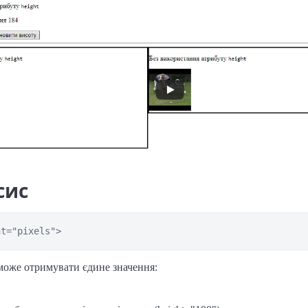
сис
ht="pixels">
оже отримувати єдине значення: