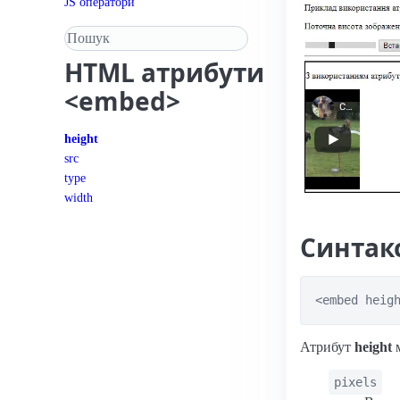
JS оператори
Пошук у довіднику
HTML
атрибути
<embed>
height
src
type
width
Синтак
<embed heig
Атрибут
height
м
pixels