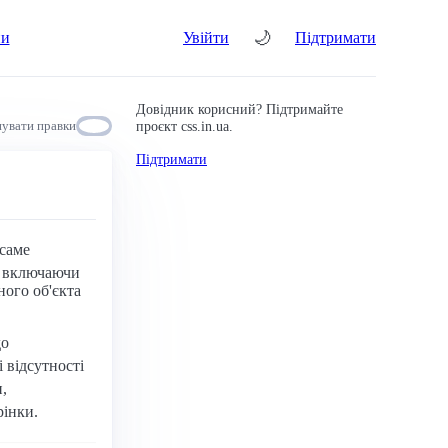
🌙
ни
Увійти
Підтримати
Довідник корисний? Підтримайте
проєкт css.in.ua.
увати правки
Підтримати
 саме
, включаючи
ного об'єкта
до
зі відсутності
,
рінки.