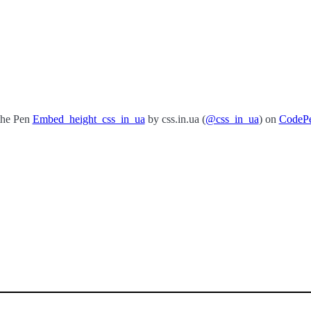
the Pen
Embed_height_css_in_ua
by css.in.ua (
@css_in_ua
) on
CodeP