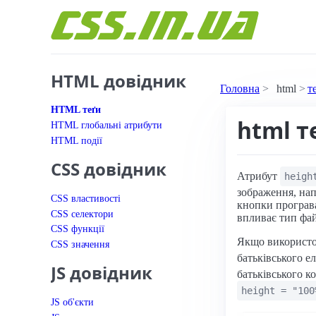
Перейти до вмісту
HTML довідник
Головна
html
т
HTML теґи
html т
HTML глобальні атрибути
HTML події
CSS довідник
Атрибут
heigh
зображення, нап
CSS властивості
кнопки програва
CSS селектори
впливає тип фай
CSS функції
Якщо використо
CSS значення
батьківського е
JS довідник
батьківського к
height = "100
JS об'єкти