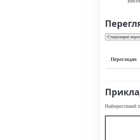
Висот
Перегл
Стаціонарні перег
Переглядач
Підтримка: стац
Прикл
Найпростіший 