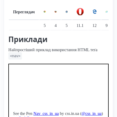
Переглядач
Підтримка: стаціонарні переглядачі
5
4
5
11.1
12
9
Приклади
Найпростіший приклад використання HTML теґа
<nav>
See the Pen
Nav_css_in_ua
by css.in.ua (
@css_in_ua
)