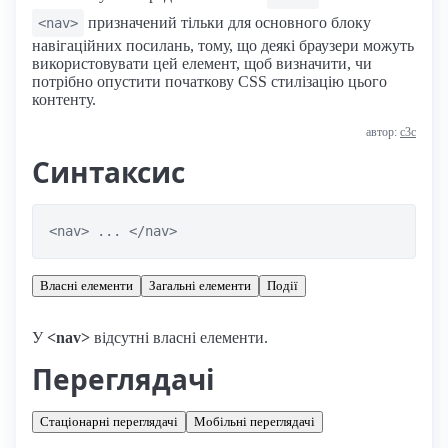
призначений тільки для основного блоку
<nav>
навігаційних посилань, тому, що деякі браузери можуть
використовувати цей елемент, щоб визначити, чи
потрібно опустити початкову CSS стилізацію цього
контенту.
автор:
с3с
Синтаксис
<nav> ... </nav>
Власні елементи
Загальні елементи
Події
У
<nav>
відсутні власні елементи.
Переглядачі
Стаціонарні переглядачі
Мобільні переглядачі