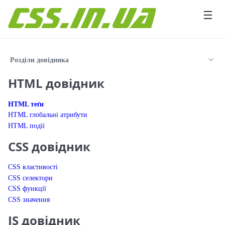
Перейти до вмісту
☰
Розділи довідника
HTML довідник
HTML теґи
HTML глобальні атрибути
HTML події
CSS довідник
CSS властивості
CSS селектори
CSS функції
CSS значення
JS довідник