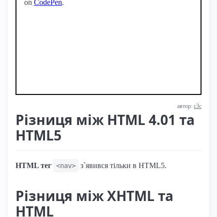
on
CodePen
.
автор:
с3с
Різниця між HTML 4.01 та
HTML5
HTML тег
з`явився тільки в HTML5.
<nav>
Різниця між XHTML та
HTML