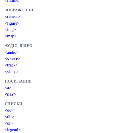
<iframe>
ЗОБРАЖЕННЯ
<canvas>
<figure>
<img>
<map>
АУДІО, ВІДЕО
<audio>
<source>
<track>
<video>
ПОСИЛАННЯ
<a>
<nav>
СПИСКИ
<dd>
<dir>
<dl>
<legend>