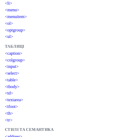
<li>
<menu>
<menuitem>
<ol>
<optgroup>
<ul>
ТАБЛИЦІ
<caption>
<colgroup>
<input>
<select>
<table>
<tbody>
<td>
<textarea>
<tfoot>
<th>
<tr>
СТИЛІ ТА СЕМАНТИКА
<address>