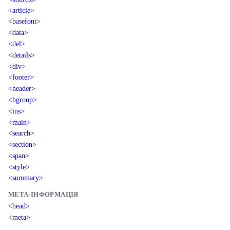
<article>
<basefont>
<data>
<del>
<details>
<div>
<footer>
<header>
<hgroup>
<ins>
<main>
<search>
<section>
<span>
<style>
<summary>
МЕТА-ІНФОРМАЦІЯ
<head>
<meta>