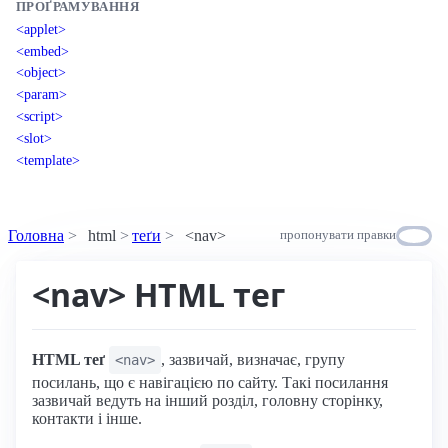
ПРОҐРАМУВАННЯ
<applet>
<embed>
<object>
<param>
<script>
<slot>
<template>
Головна
html
теґи
<nav>
пропонувати правки
<nav> HTML тег
HTML теґ
, зазвичай, визначає, групу
<nav>
посилань, що є навігацією по сайту. Такі посилання
зазвичай ведуть на інший розділ, головну сторінку,
контакти і інше.