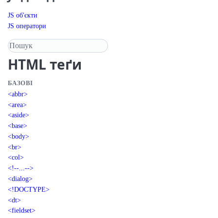
JS об'єкти
JS оператори
Пошук у довіднику
HTML
теґи
БАЗОВІ
<abbr>
<area>
<aside>
<base>
<body>
<br>
<col>
<!--...-->
<dialog>
<!DOCTYPE>
<dt>
<fieldset>