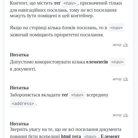
Контент, що містить
теґ
, призначений тільки
<nav>
для навігаційних посилань, тому не всі посилання
можуть бути поміщені в цей контейнер.
Якщо на сторінці кілька блоків посилань, то в
<nav>
зазвичай поміщають пріоритетні посилання.
автор:
с3с
Нотатка
Допустимо використовувати кілька
елементів
<nav>
в документі.
автор:
с3с
Нотатка
Забороняється вкладати
теґ
всередину
<nav>
.
<address>
автор:
с3с
Нотатка
Зверніть увагу на те, що не всі посилання документа
повинні бути всередині
html тега
.
Елемент
<nav>