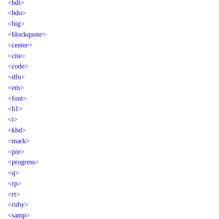
<bdi>
<bdo>
<big>
<blockquote>
<center>
<cite>
<code>
<dfn>
<em>
<font>
<h1>
<i>
<kbd>
<mark>
<pre>
<progress>
<q>
<rp>
<rt>
<ruby>
<samp>