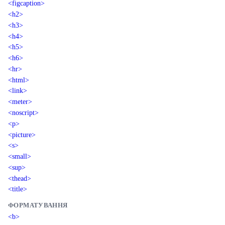
<figcaption>
<h2>
<h3>
<h4>
<h5>
<h6>
<hr>
<html>
<link>
<meter>
<noscript>
<p>
<picture>
<s>
<small>
<sup>
<thead>
<title>
ФОРМАТУВАННЯ
<b>