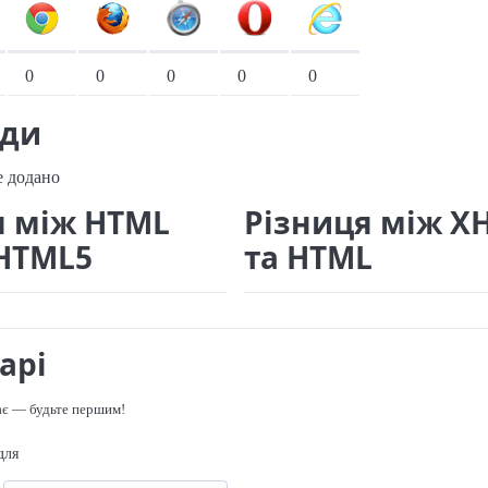
іонарні переглядачі
0
0
0
0
0
ади
е додано
я між HTML
Різниця між X
 HTML5
та HTML
арі
ає — будьте першим!
для