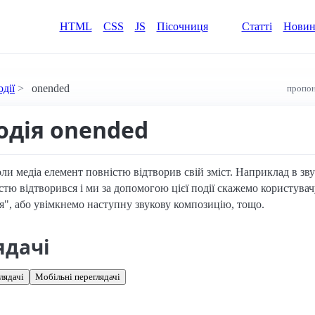
HTML
CSS
JS
Пісочниця
Статті
Нови
одії
onended
пропон
одія onended
ли медіа елемент повністю відтворив свій зміст. Наприклад в зву
тю відтворився і ми за допомогою цієї події скажемо користувач
", або увімкнемо наступну звукову композицію, тощо.
ядачі
лядачі
Мобільні переглядачі