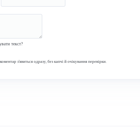
я
р
увати текст?
оментар з'явиться одразу, без капчі й очікування перевірки.
Зв'язок