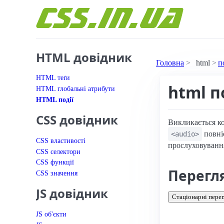
Перейти до вмісту
HTML довідник
Головна
html
п
HTML теґи
html п
HTML глобальні атрибути
HTML події
CSS довідник
Викликається ко
повніс
<audio>
CSS властивості
прослуховування
CSS селектори
CSS функції
Перегл
CSS значення
JS довідник
Стаціонарні перег
JS об'єкти