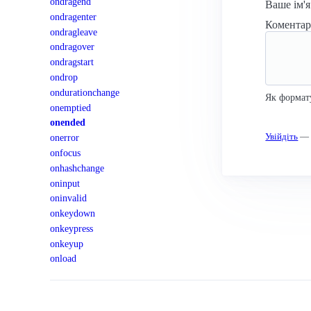
ondragend
Ваше ім'
ondragenter
Комента
ondragleave
ondragover
ondragstart
ondrop
ondurationchange
Як формат
onemptied
onended
Увійдіть
— к
onerror
onfocus
onhashchange
oninput
oninvalid
onkeydown
onkeypress
onkeyup
onload
onloadeddata
onloadedmetadata
Спільнота
onloadstart