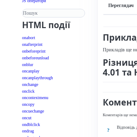
JS оператори
Переглядач
Пошук у довіднику
Підтримка: стац
HTML
події
Прикл
onabort
onafterprint
Прикладів ще н
onbeforeprint
onbeforeunload
Різниц
onblur
4.01 та
oncanplay
oncanplaythrough
onchange
onclick
oncontextmenu
Комент
oncopy
oncuechange
Коментарів ще нем
oncut
ondblclick
Відповідь 
?
ondrag