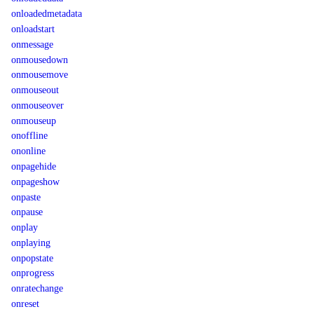
onloadedmetadata
onloadstart
onmessage
onmousedown
onmousemove
onmouseout
onmouseover
onmouseup
onoffline
ononline
onpagehide
onpageshow
onpaste
onpause
onplay
onplaying
onpopstate
onprogress
onratechange
onreset