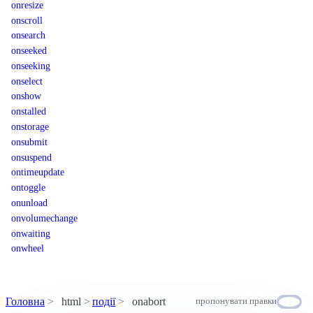
onresize
onscroll
onsearch
onseeked
onseeking
onselect
onshow
onstalled
onstorage
onsubmit
onsuspend
ontimeupdate
ontoggle
onunload
onvolumechange
onwaiting
onwheel
Головна
html
події
onabort
пропонувати правки