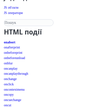
JS об'єкти
JS оператори
Пошук у довіднику
HTML
події
onabort
onafterprint
onbeforeprint
onbeforeunload
onblur
oncanplay
oncanplaythrough
onchange
onclick
oncontextmenu
oncopy
oncuechange
oncut