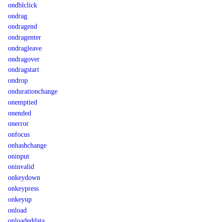
ondblclick
ondrag
ondragend
ondragenter
ondragleave
ondragover
ondragstart
ondrop
ondurationchange
onemptied
onended
onerror
onfocus
onhashchange
oninput
oninvalid
onkeydown
onkeypress
onkeyup
onload
onloadeddata