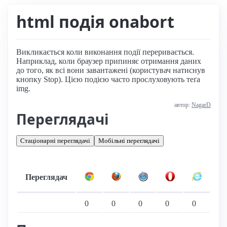
html подія onabort
Викликається коли виконання події переривається.
Наприклад, коли браузер припиняє отримання даних
до того, як всі вони завантажені (користувач натиснув
кнопку Stop). Цією подією часто прослуховують теґа
img.
автор:
NagarD
Переглядачі
Стаціонарні переглядачі
Мобільні переглядачі
Переглядач
Підтримка: стаціонарні переглядачі
0
0
0
0
0