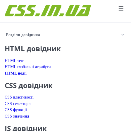
Перейти до вмісту
☰
Розділи довідника
HTML довідник
HTML теґи
HTML глобальні атрибути
HTML події
CSS довідник
CSS властивості
CSS селектори
CSS функції
CSS значення
JS довідник