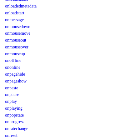
onloadedmetadata
onloadstart
onmessage
onmousedown
onmousemove
onmouseout
onmouseover
onmouseup
onoffline
ononline
onpagehide
onpageshow
onpaste
onpause
onplay
onplaying
onpopstate
onprogress
onratechange
onreset