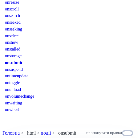
onresize
onscroll
onsearch
onseeked
onseeking
onselect
onshow
onstalled
onstorage
onsubmit
onsuspend
ontimeupdate
ontoggle
onunload
onvolumechange
onwaiting
onwheel
Головна
html
події
onsubmit
пропонувати правки