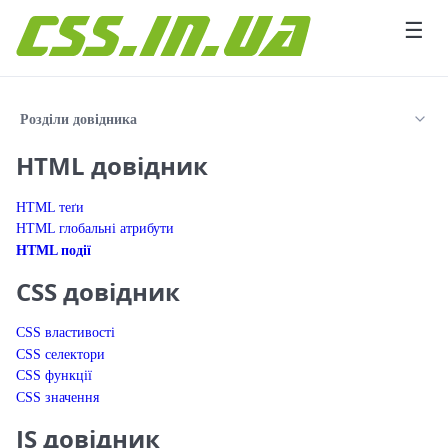
Перейти до вмісту
☰
Розділи довідника
HTML довідник
HTML теґи
HTML глобальні атрибути
HTML події
CSS довідник
CSS властивості
CSS селектори
CSS функції
CSS значення
JS довідник