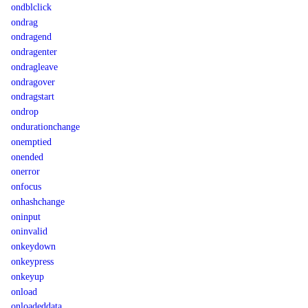
ondblclick
ondrag
ondragend
ondragenter
ondragleave
ondragover
ondragstart
ondrop
ondurationchange
onemptied
onended
onerror
onfocus
onhashchange
oninput
oninvalid
onkeydown
onkeypress
onkeyup
onload
onloadeddata