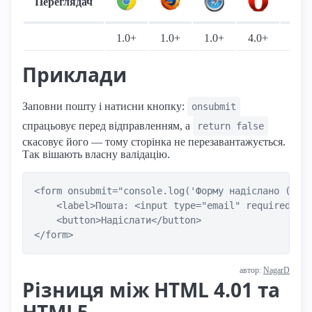
Переглядач
Підтримка: стаціонарні переглядачі
1.0+
1.0+
1.0+
4.0+
4.0+
Приклади
Заповни пошту і натисни кнопку:
onsubmit
спрацьовує перед відправленням, а
return false
скасовує його — тому сторінка не перезавантажується.
Так вішають власну валідацію.
<form onsubmit="console.log('Форму надіслано (відп
    <label>Пошта: <input type="email" required></l
    <button>Надіслати</button>

</form>
автор:
NagarD
Різниця між HTML 4.01 та
HTML5