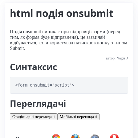
html подія onsubmit
Подія onsubmit виникає при відправці форми (перед
тим, як форма буде відправлена), це зазвичай
відбувається, коли користувач натискає кнопку з типом
Submit.
автор:
NagarD
Синтаксис
<form onsubmit="script">
Переглядачі
Стаціонарні переглядачі
Мобільні переглядачі