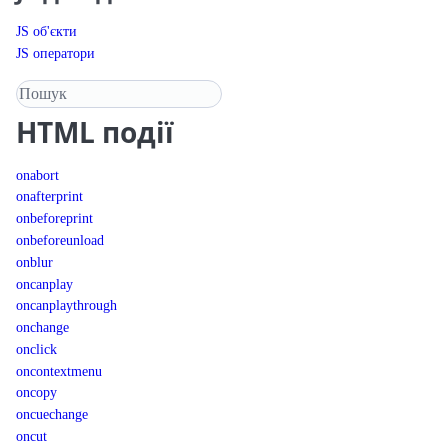
JS об'єкти
JS оператори
Пошук у довіднику
HTML
події
onabort
onafterprint
onbeforeprint
onbeforeunload
onblur
oncanplay
oncanplaythrough
onchange
onclick
oncontextmenu
oncopy
oncuechange
oncut