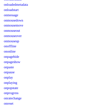
onloadedmetadata
onloadstart
onmessage
onmousedown
onmousemove
onmouseout
onmouseover
onmouseup
onoffline
ononline
onpagehide
onpageshow
onpaste
onpause
onplay
onplaying
onpopstate
onprogress
onratechange
onreset