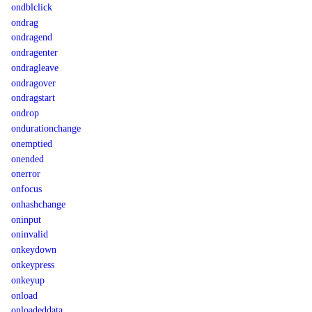
ondblclick
ondrag
ondragend
ondragenter
ondragleave
ondragover
ondragstart
ondrop
ondurationchange
onemptied
onended
onerror
onfocus
onhashchange
oninput
oninvalid
onkeydown
onkeypress
onkeyup
onload
onloadeddata