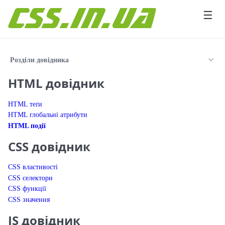
Перейти до вмісту
☰
Розділи довідника
HTML довідник
HTML теґи
HTML глобальні атрибути
HTML події
CSS довідник
CSS властивості
CSS селектори
CSS функції
CSS значення
JS довідник