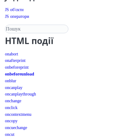
JS об'єкти
JS оператори
Пошук у довіднику
HTML
події
onabort
onafterprint
onbeforeprint
onbeforeunload
onblur
oncanplay
oncanplaythrough
onchange
onclick
oncontextmenu
oncopy
oncuechange
oncut