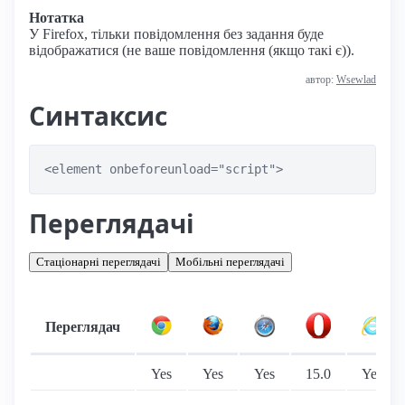
Нотатка
У Firefox, тільки повідомлення без задання буде
відображатися (не ваше повідомлення (якщо такі є)).
автор:
Wsewlad
Синтаксис
<element onbeforeunload="script">
Переглядачі
Стаціонарні переглядачі
Мобільні переглядачі
Переглядач
Підтримка: стаціонарні переглядачі
Yes
Yes
Yes
15.0
Yes