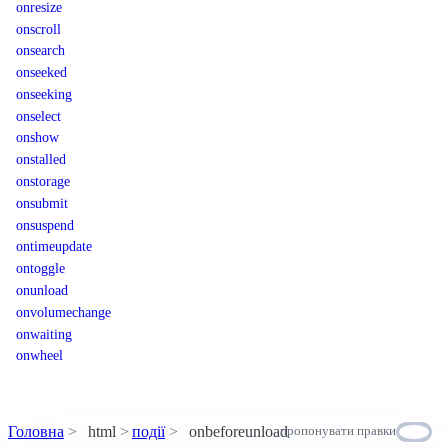
onresize
onscroll
onsearch
onseeked
onseeking
onselect
onshow
onstalled
onstorage
onsubmit
onsuspend
ontimeupdate
ontoggle
onunload
onvolumechange
onwaiting
onwheel
Головна
html
події
onbeforeunload
пропонувати правки