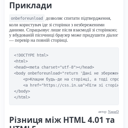
Приклади
дозволяє спитати підтвердження,
onbeforeunload
коли користувач іде зі сторінки з незбереженими
даними. Спрацьовує лише після взаємодії зі сторінкою;
у вбудованій пісочниці браузер може придушити діалог
— перевір на повній сторінці.
<!DOCTYPE html>

<html>

<head><meta charset="utf-8"></head>

<body onbeforeunload="return 'Дані не збережено — 
    <p>Клацни будь-де на сторінці, а тоді спробуй 
    <a href="https://css.in.ua">Піти зі сторінки</
</body>

</html>
автор:
NagarD
Різниця між HTML 4.01 та