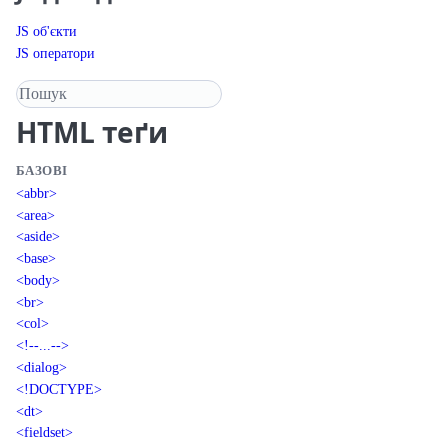
JS об'єкти
JS оператори
Пошук у довіднику
HTML
теґи
БАЗОВІ
<abbr>
<area>
<aside>
<base>
<body>
<br>
<col>
<!--...-->
<dialog>
<!DOCTYPE>
<dt>
<fieldset>