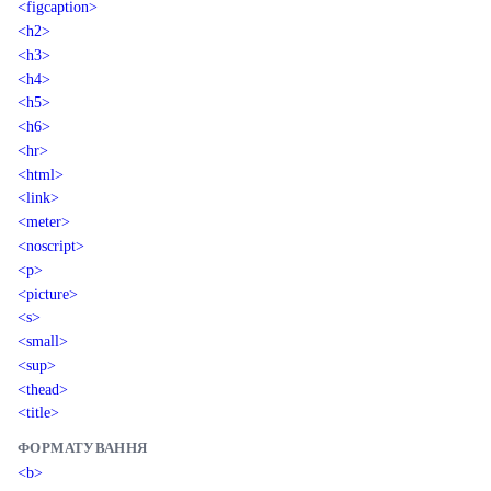
<figcaption>
<h2>
<h3>
<h4>
<h5>
<h6>
<hr>
<html>
<link>
<meter>
<noscript>
<p>
<picture>
<s>
<small>
<sup>
<thead>
<title>
ФОРМАТУВАННЯ
<b>