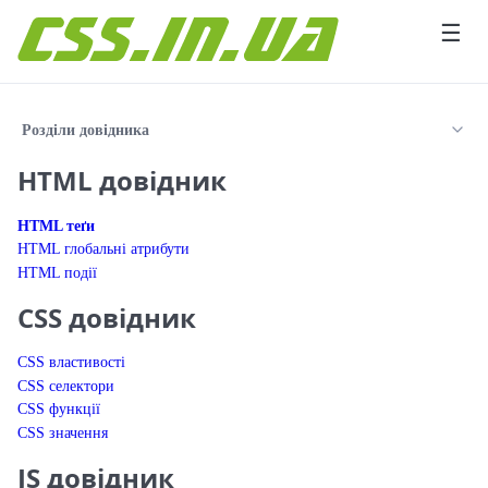
Перейти до вмісту
☰
Розділи довідника
HTML довідник
HTML теґи
HTML глобальні атрибути
HTML події
CSS довідник
CSS властивості
CSS селектори
CSS функції
CSS значення
JS довідник