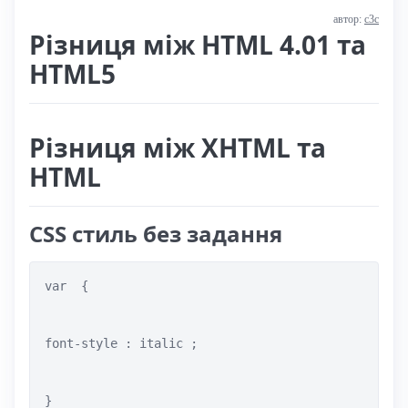
автор:
с3с
Різниця між HTML 4.01 та
HTML5
Різниця між XHTML та
HTML
CSS стиль без задання
var  { 

font-style : italic ;

}