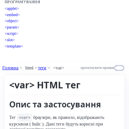
ПРОҐРАМУВАННЯ
<applet>
<embed>
<object>
<param>
<script>
<slot>
<template>
Головна
html
теґи
<var>
пропонувати правки
<var> HTML тег
Опис та застосування
Тег
браузери, як правило, відображають
<var>
курсивом ( Italic ). Дані теги будуть корисні при