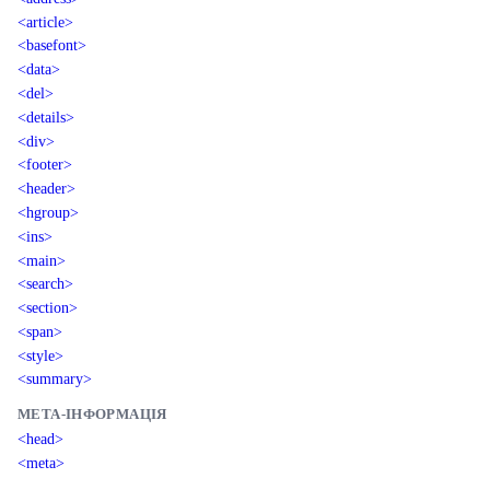
<article>
<basefont>
<data>
<del>
<details>
<div>
<footer>
<header>
<hgroup>
<ins>
<main>
<search>
<section>
<span>
<style>
<summary>
МЕТА-ІНФОРМАЦІЯ
<head>
<meta>