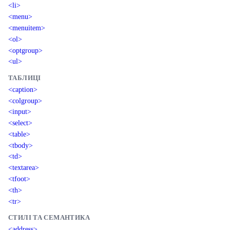
<li>
<menu>
<menuitem>
<ol>
<optgroup>
<ul>
ТАБЛИЦІ
<caption>
<colgroup>
<input>
<select>
<table>
<tbody>
<td>
<textarea>
<tfoot>
<th>
<tr>
СТИЛІ ТА СЕМАНТИКА
<address>