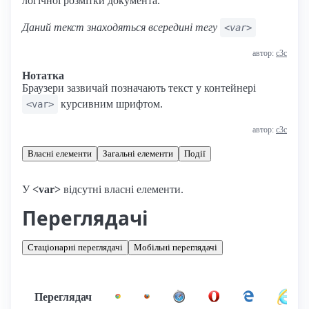
логічної розмітки документа.
Даний текст знаходяться всередині тегу
<var>
автор:
с3с
Нотатка
Браузери зазвичай позначають текст у контейнері
курсивним шрифтом.
<var>
автор:
с3с
Власні елементи
Загальні елементи
Події
У
<var>
відсутні власні елементи.
Переглядачі
Стаціонарні переглядачі
Мобільні переглядачі
Переглядач