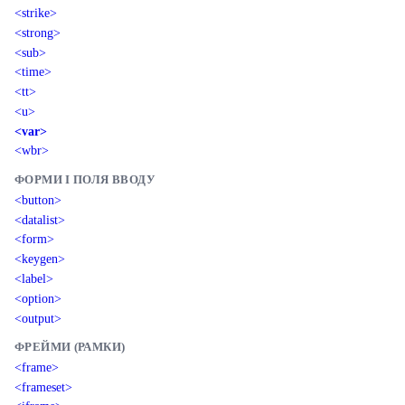
<strike>
<strong>
<sub>
<time>
<tt>
<u>
<var>
<wbr>
ФОРМИ І ПОЛЯ ВВОДУ
<button>
<datalist>
<form>
<keygen>
<label>
<option>
<output>
ФРЕЙМИ (РАМКИ)
<frame>
<frameset>