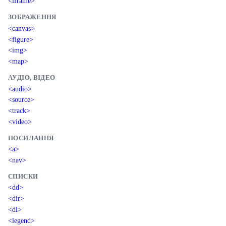
<iframe>
ЗОБРАЖЕННЯ
<canvas>
<figure>
<img>
<map>
АУДІО, ВІДЕО
<audio>
<source>
<track>
<video>
ПОСИЛАННЯ
<a>
<nav>
СПИСКИ
<dd>
<dir>
<dl>
<legend>