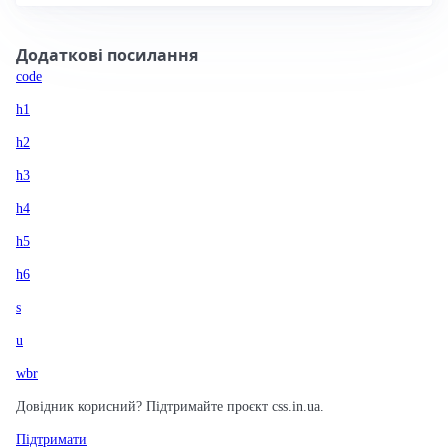
Додаткові посилання
code
h1
h2
h3
h4
h5
h6
s
u
wbr
Довідник корисний? Підтримайте проєкт css.in.ua.
Підтримати