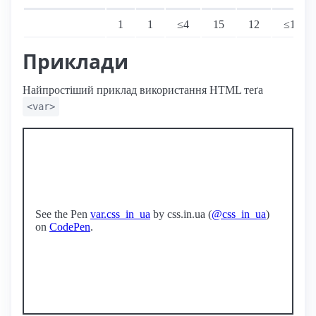
Підтримка: стаціонарні переглядачі
1
1
≤4
15
12
≤11
Приклади
Найпростіший приклад використання HTML теґа
<var>
See the Pen
var.css_in_ua
by css.in.ua (
@css_in_ua
)
on
CodePen
.