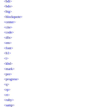
<bdi>
<bdo>
<big>
<blockquote>
<center>
<cite>
<code>
<dfn>
<em>
<font>
<h1>
<i>
<kbd>
<mark>
<pre>
<progress>
<q>
<rp>
<rt>
<ruby>
<samp>