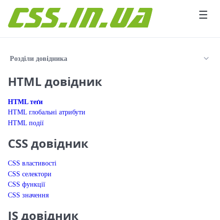
Перейти до вмісту
☰
Розділи довідника
HTML довідник
HTML теґи
HTML глобальні атрибути
HTML події
CSS довідник
CSS властивості
CSS селектори
CSS функції
CSS значення
JS довідник