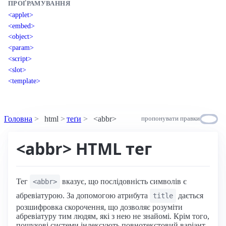
ПРОҐРАМУВАННЯ
<applet>
<embed>
<object>
<param>
<script>
<slot>
<template>
Головна
html
теґи
<abbr>
пропонувати правки
<abbr> HTML тег
Тег
вказує, що послідовність символів є
<abbr>
абревіатурою. За допомогою атрибута
дається
title
розшифровка скорочення, що дозволяє розуміти
абревіатуру тим людям, які з нею не знайомі. Крім того,
пошукові системи індексують повнотекстовий варіант