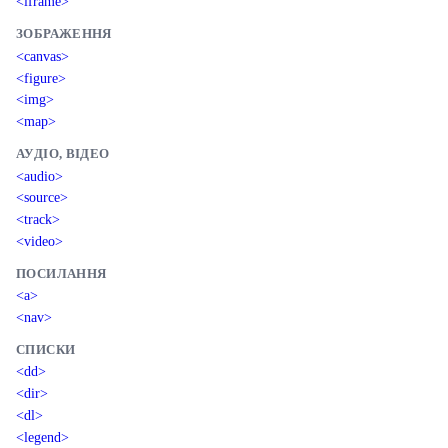
<iframe>
ЗОБРАЖЕННЯ
<canvas>
<figure>
<img>
<map>
АУДІО, ВІДЕО
<audio>
<source>
<track>
<video>
ПОСИЛАННЯ
<a>
<nav>
СПИСКИ
<dd>
<dir>
<dl>
<legend>