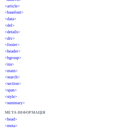
<article>
<basefont>
<data>
<del>
<details>
<div>
<footer>
<header>
<hgroup>
<ins>
<main>
<search>
<section>
<span>
<style>
<summary>
МЕТА-ІНФОРМАЦІЯ
<head>
<meta>