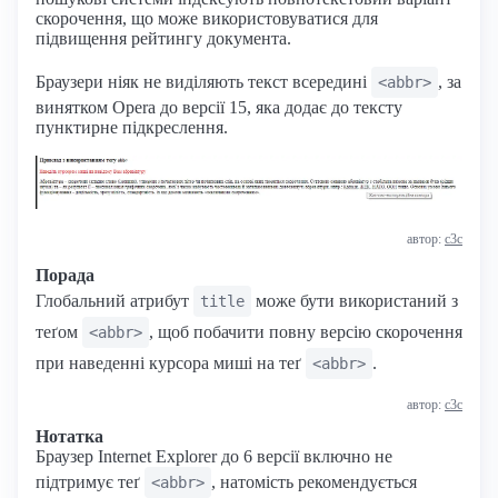
скорочення, що може використовуватися для
підвищення рейтингу документа.
Браузери ніяк не виділяють текст всередині
, за
<abbr>
винятком Opera до версії 15, яка додає до тексту
пунктирне підкреслення.
автор:
с3с
Порада
Глобальний атрибут
може бути використаний з
title
теґом
, щоб побачити повну версію скорочення
<abbr>
при наведенні курсора миші на теґ
.
<abbr>
автор:
с3с
Нотатка
Браузер Internet Explorer до 6 версії включно не
підтримує теґ
, натомість рекомендується
<abbr>