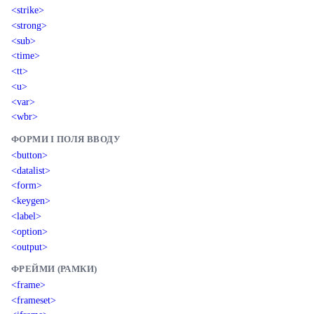
<strike>
<strong>
<sub>
<time>
<tt>
<u>
<var>
<wbr>
ФОРМИ І ПОЛЯ ВВОДУ
<button>
<datalist>
<form>
<keygen>
<label>
<option>
<output>
ФРЕЙМИ (РАМКИ)
<frame>
<frameset>