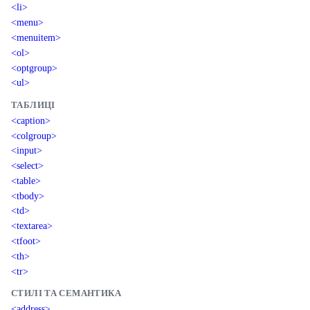
<li>
<menu>
<menuitem>
<ol>
<optgroup>
<ul>
ТАБЛИЦІ
<caption>
<colgroup>
<input>
<select>
<table>
<tbody>
<td>
<textarea>
<tfoot>
<th>
<tr>
СТИЛІ ТА СЕМАНТИКА
<address>