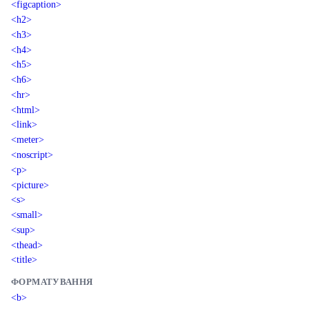
<figcaption>
<h2>
<h3>
<h4>
<h5>
<h6>
<hr>
<html>
<link>
<meter>
<noscript>
<p>
<picture>
<s>
<small>
<sup>
<thead>
<title>
ФОРМАТУВАННЯ
<b>