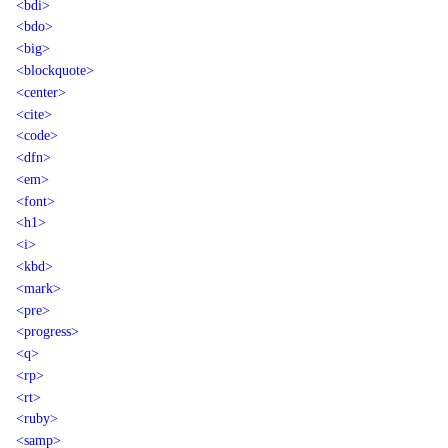
<bdi>
<bdo>
<big>
<blockquote>
<center>
<cite>
<code>
<dfn>
<em>
<font>
<h1>
<i>
<kbd>
<mark>
<pre>
<progress>
<q>
<rp>
<rt>
<ruby>
<samp>