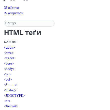
JS об'єкти
JS оператори
Пошук у довіднику
HTML
теґи
БАЗОВІ
<abbr>
<area>
<aside>
<base>
<body>
<br>
<col>
<!--...-->
<dialog>
<!DOCTYPE>
<dt>
<fieldset>