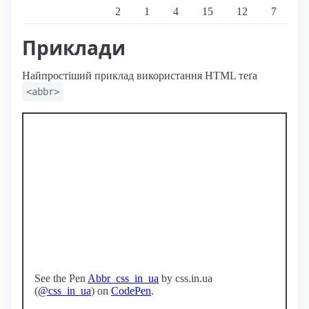
Підтримка: стаціонарні переглядачі
2
1
4
15
12
7
Приклади
Найпростіший приклад використання HTML теґа
<abbr>
See the Pen
Abbr_css_in_ua
by css.in.ua
(
@css_in_ua
) on
CodePen
.