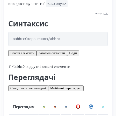
використовувати теґ
.
<acronym>
автор:
с3с
Синтаксис
<abbr>Скорочення</abbr>
Власні елементи
Загальні елементи
Події
У
<abbr>
відсутні власні елементи.
Переглядачі
Стаціонарні переглядачі
Мобільні переглядачі
Переглядач