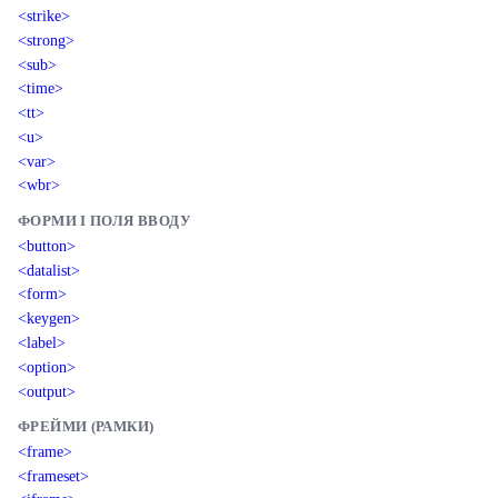
<strike>
<strong>
<sub>
<time>
<tt>
<u>
<var>
<wbr>
ФОРМИ І ПОЛЯ ВВОДУ
<button>
<datalist>
<form>
<keygen>
<label>
<option>
<output>
ФРЕЙМИ (РАМКИ)
<frame>
<frameset>