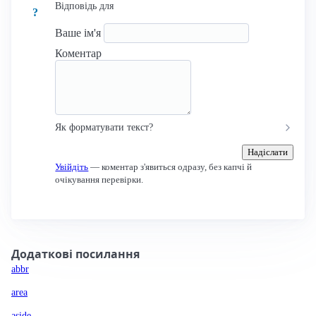
Відповідь для
?
Ваше ім'я
Коментар
Як форматувати текст?
Надіслати
Увійдіть
— коментар з'явиться одразу, без капчі й
очікування перевірки.
Додаткові посилання
abbr
area
aside