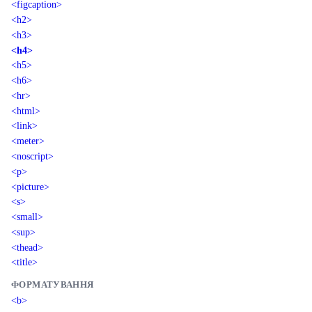
<figcaption>
<h2>
<h3>
<h4>
<h5>
<h6>
<hr>
<html>
<link>
<meter>
<noscript>
<p>
<picture>
<s>
<small>
<sup>
<thead>
<title>
ФОРМАТУВАННЯ
<b>