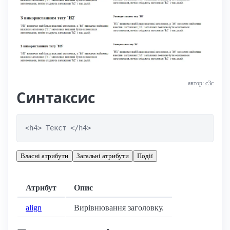
автор:
с3с
Синтаксис
<h4> Текст </h4>
Власні атрибути
Загальні атрибути
Події
Атрибут
Опис
align
Вирівнювання заголовку.