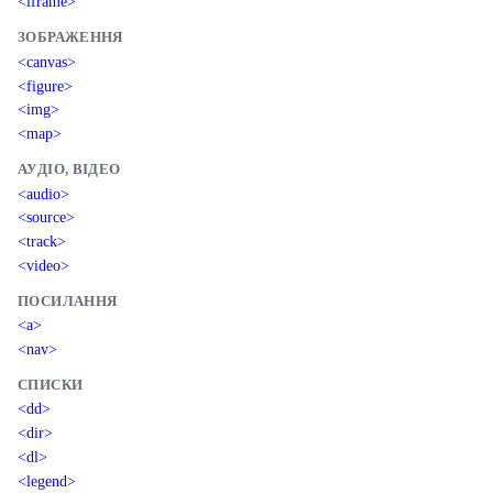
<iframe>
ЗОБРАЖЕННЯ
<canvas>
<figure>
<img>
<map>
АУДІО, ВІДЕО
<audio>
<source>
<track>
<video>
ПОСИЛАННЯ
<a>
<nav>
СПИСКИ
<dd>
<dir>
<dl>
<legend>