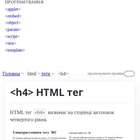
ПРОҐРАМУВАННЯ
<applet>
<embed>
<object>
<param>
<script>
<slot>
<template>
Головна
html
теґи
<h4>
пропонувати правки
<h4> HTML тег
HTML теґ
визначає на сторінці заголовок
<h4>
четвертого рівня.