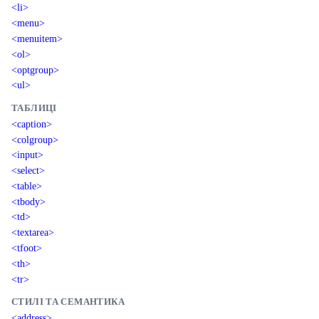
<li>
<menu>
<menuitem>
<ol>
<optgroup>
<ul>
ТАБЛИЦІ
<caption>
<colgroup>
<input>
<select>
<table>
<tbody>
<td>
<textarea>
<tfoot>
<th>
<tr>
СТИЛІ ТА СЕМАНТИКА
<address>