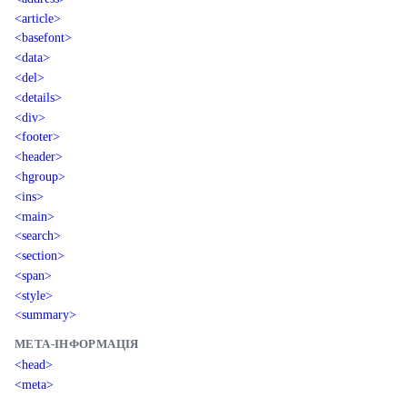
<article>
<basefont>
<data>
<del>
<details>
<div>
<footer>
<header>
<hgroup>
<ins>
<main>
<search>
<section>
<span>
<style>
<summary>
МЕТА-ІНФОРМАЦІЯ
<head>
<meta>