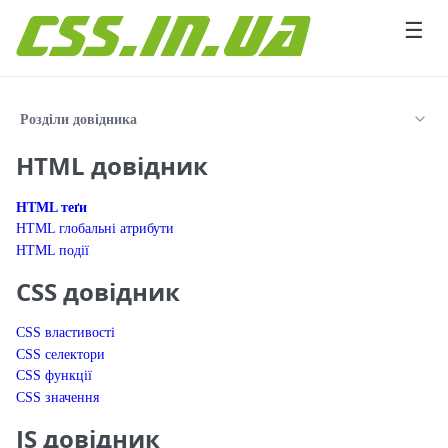
Перейти до вмісту
☰
Розділи довідника
HTML довідник
HTML теґи
HTML глобальні атрибути
HTML події
CSS довідник
CSS властивості
CSS селектори
CSS функції
CSS значення
JS довідник