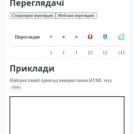
Переглядачі
Стаціонарні переглядачі
Мобільні переглядачі
Переглядач
Підтримка: стаціонарні переглядачі
1
1
1
15
12
≤11
Приклади
Найпростіший приклад використання HTML теґа
<h4>