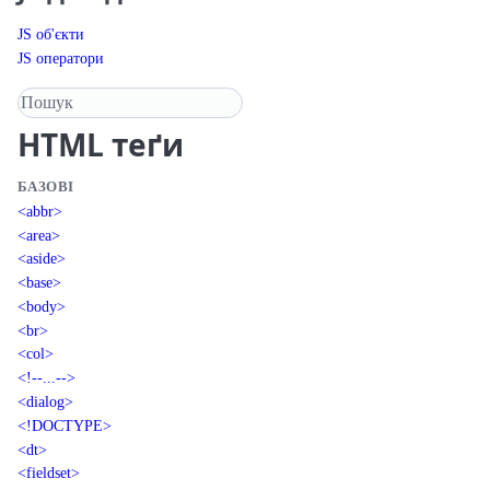
JS об'єкти
JS оператори
Пошук у довіднику
HTML
теґи
БАЗОВІ
<abbr>
<area>
<aside>
<base>
<body>
<br>
<col>
<!--...-->
<dialog>
<!DOCTYPE>
<dt>
<fieldset>