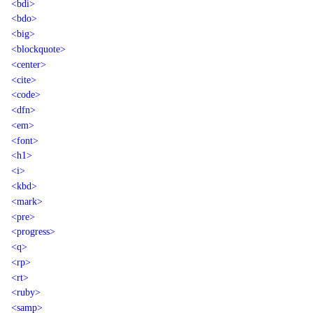
<bdi>
<bdo>
<big>
<blockquote>
<center>
<cite>
<code>
<dfn>
<em>
<font>
<h1>
<i>
<kbd>
<mark>
<pre>
<progress>
<q>
<rp>
<rt>
<ruby>
<samp>