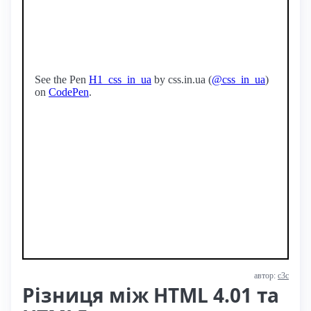
See the Pen
H1_css_in_ua
by css.in.ua (
@css_in_ua
)
on
CodePen
.
автор:
с3с
Різниця між HTML 4.01 та