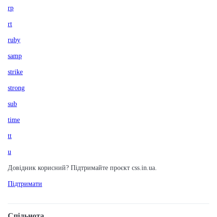
rp
rt
ruby
samp
strike
strong
sub
time
tt
u
Довідник корисний? Підтримайте проєкт css.in.ua.
Підтримати
Спільнота