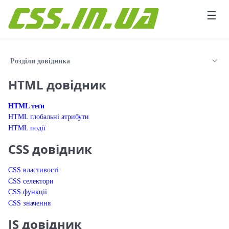
Перейти до вмісту
☰
Розділи довідника
HTML довідник
HTML теґи
HTML глобальні атрибути
HTML події
CSS довідник
CSS властивості
CSS селектори
CSS функції
CSS значення
JS довідник