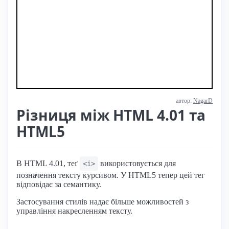
автор:
NagarD
Різниця між HTML 4.01 та
HTML5
В HTML 4.01, теґ
використовується для
<i>
позначення тексту курсивом. У HTML5 тепер цей тег
відповідає за семантику.
Застосування стилів надає більше можливостей з
управління накресленням тексту.