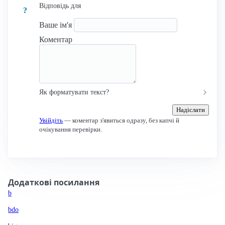
Відповідь для
?
Ваше ім'я
Коментар
Як форматувати текст?
Надіслати
Увійдіть
— коментар з'явиться одразу, без капчі й
очікування перевірки.
Додаткові посилання
b
bdo