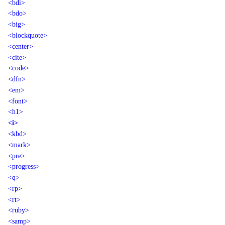
<bdi>
<bdo>
<big>
<blockquote>
<center>
<cite>
<code>
<dfn>
<em>
<font>
<h1>
<i>
<kbd>
<mark>
<pre>
<progress>
<q>
<rp>
<rt>
<ruby>
<samp>