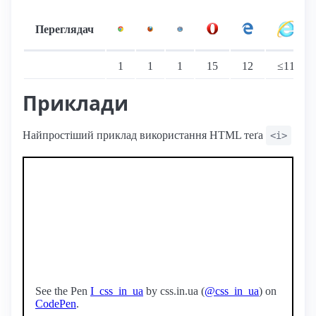
Переглядач
Підтримка: стаціонарні переглядачі
1
1
1
15
12
≤11
Приклади
Найпростіший приклад використання HTML теґа
<i>
See the Pen
I_css_in_ua
by css.in.ua (
@css_in_ua
) on
CodePen
.