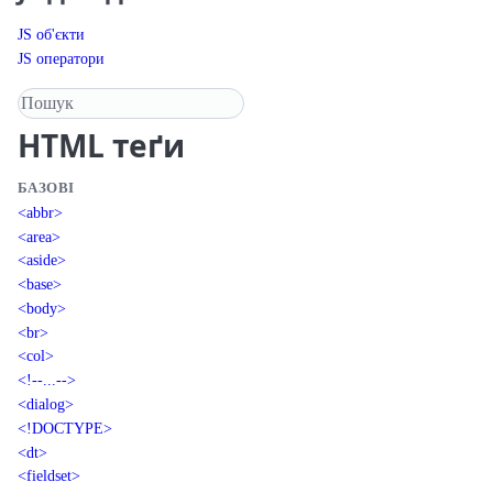
JS об'єкти
JS оператори
Пошук у довіднику
HTML
теґи
БАЗОВІ
<abbr>
<area>
<aside>
<base>
<body>
<br>
<col>
<!--...-->
<dialog>
<!DOCTYPE>
<dt>
<fieldset>