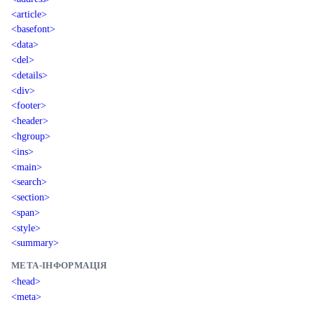
<article>
<basefont>
<data>
<del>
<details>
<div>
<footer>
<header>
<hgroup>
<ins>
<main>
<search>
<section>
<span>
<style>
<summary>
МЕТА-ІНФОРМАЦІЯ
<head>
<meta>