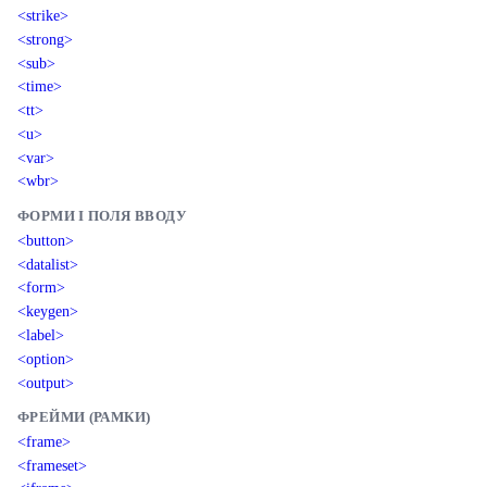
<strike>
<strong>
<sub>
<time>
<tt>
<u>
<var>
<wbr>
ФОРМИ І ПОЛЯ ВВОДУ
<button>
<datalist>
<form>
<keygen>
<label>
<option>
<output>
ФРЕЙМИ (РАМКИ)
<frame>
<frameset>