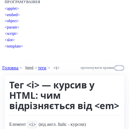
ПРОҐРАМУВАННЯ
<applet>
<embed>
<object>
<param>
<script>
<slot>
<template>
Головна
html
теґи
<i>
пропонувати правки
Тег <i> — курсив у
HTML: чим
відрізняється від <em>
Елемент
(від англ. Italic - курсив)
<i>