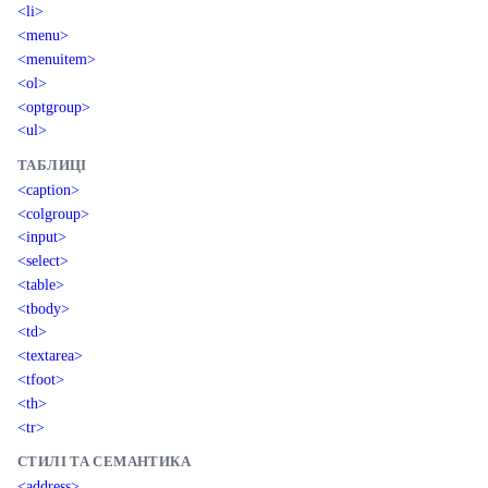
<li>
<menu>
<menuitem>
<ol>
<optgroup>
<ul>
ТАБЛИЦІ
<caption>
<colgroup>
<input>
<select>
<table>
<tbody>
<td>
<textarea>
<tfoot>
<th>
<tr>
СТИЛІ ТА СЕМАНТИКА
<address>