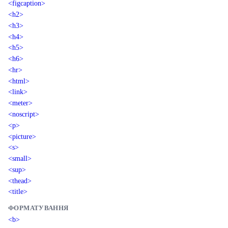
<figcaption>
<h2>
<h3>
<h4>
<h5>
<h6>
<hr>
<html>
<link>
<meter>
<noscript>
<p>
<picture>
<s>
<small>
<sup>
<thead>
<title>
ФОРМАТУВАННЯ
<b>