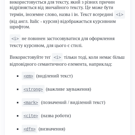
використовується для тексту, який з різних причин
відрізняється від звичайного тексту. Це може бути
термін, іноземне слово, назва і ін. Текст всередині
<i>
(від англ. Italic - курсив) відображається курсивним
шрифтом.
не повинен застосовуватися для оформлення
<і>
тексту курсивом, для цього є стилі.
Використовуйте теґ
тільки тоді, коли немає більш
<i>
відповідного семантичного елемента, наприклад:
(виділений текст)
<em>
(важливе зауваження)
<strong>
(позначений / виділений текст)
<mark>
(назва роботи)
<cite>
(визначення)
<dfn>