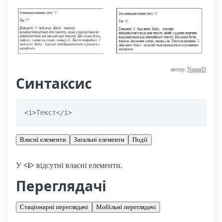
автор:
NagarD
Синтаксис
<i>Текст</i>
Власні елементи
Загальні елементи
Події
У
<i>
відсутні власні елементи.
Переглядачі
Стаціонарні переглядачі
Мобільні переглядачі