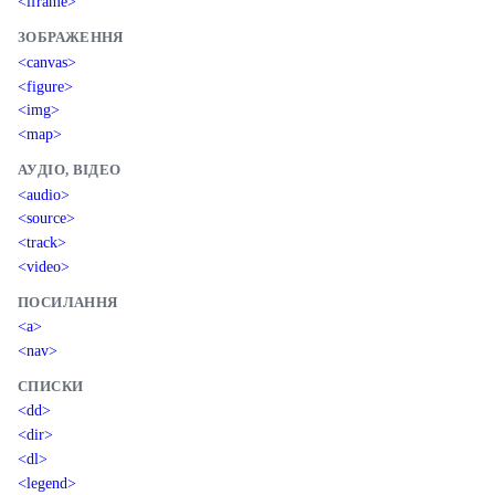
<iframe>
ЗОБРАЖЕННЯ
<canvas>
<figure>
<img>
<map>
АУДІО, ВІДЕО
<audio>
<source>
<track>
<video>
ПОСИЛАННЯ
<a>
<nav>
СПИСКИ
<dd>
<dir>
<dl>
<legend>