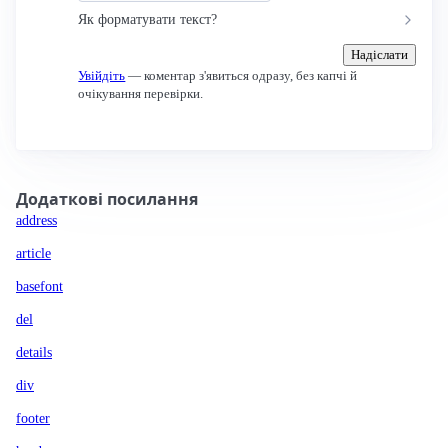
Як форматувати текст?
Надіслати
Увійдіть
— коментар з'явиться одразу, без капчі й
очікування перевірки.
Додаткові посилання
address
article
basefont
del
details
div
footer