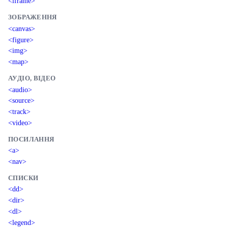
<iframe>
ЗОБРАЖЕННЯ
<canvas>
<figure>
<img>
<map>
АУДІО, ВІДЕО
<audio>
<source>
<track>
<video>
ПОСИЛАННЯ
<a>
<nav>
СПИСКИ
<dd>
<dir>
<dl>
<legend>