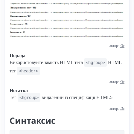
автор:
с3с
Порада
Використовуйте замість HTML тега
HTML
<hgroup>
тег
<header>
автор:
с3с
Нотатка
Тег
видалений із специфікації HTML5
<hgroup>
автор:
с3с
Синтаксис