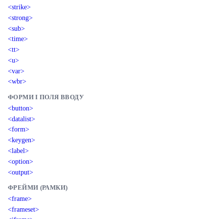
<strike>
<strong>
<sub>
<time>
<tt>
<u>
<var>
<wbr>
ФОРМИ І ПОЛЯ ВВОДУ
<button>
<datalist>
<form>
<keygen>
<label>
<option>
<output>
ФРЕЙМИ (РАМКИ)
<frame>
<frameset>