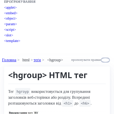
ПРОҐРАМУВАННЯ
<applet>
<embed>
<object>
<param>
<script>
<slot>
<template>
Головна
html
теґи
<hgroup>
пропонувати правки
<hgroup> HTML тег
Тег
використовується для групування
hgroyp
заголовків веб-сторінки або розділу. Всередині
розташовуються заголовки від
до
.
<h1>
<h6>