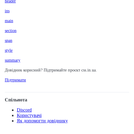
header
ins
main
section
span
style
summary
Довідник корисний? Підтримайте проєкт css.in.ua.
Підтримати
Спільнота
Discord
Користувачі
Як допомогти довіднику