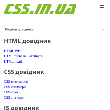
Перейти до вмісту
☰
Розділи довідника
HTML довідник
HTML теґи
HTML глобальні атрибути
HTML події
CSS довідник
CSS властивості
CSS селектори
CSS функції
CSS значення
JS довідник