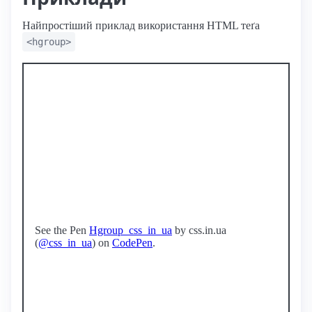
Найпростіший приклад використання HTML теґа
<hgroup>
See the Pen
Hgroup_css_in_ua
by css.in.ua
(
@css_in_ua
) on
CodePen
.