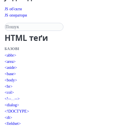
JS об'єкти
JS оператори
Пошук у довіднику
HTML
теґи
БАЗОВІ
<abbr>
<area>
<aside>
<base>
<body>
<br>
<col>
<!--...-->
<dialog>
<!DOCTYPE>
<dt>
<fieldset>