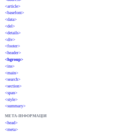
<article>
<basefont>
<data>
<del>
<details>
<div>
<footer>
<header>
<hgroup>
<ins>
<main>
<search>
<section>
<span>
<style>
<summary>
МЕТА-ІНФОРМАЦІЯ
<head>
<meta>