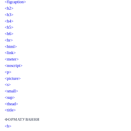
<figcaption>
<h2>
<h3>
<h4>
<h5>
<h6>
<hr>
<html>
<link>
<meter>
<noscript>
<p>
<picture>
<s>
<small>
<sup>
<thead>
<title>
ФОРМАТУВАННЯ
<b>