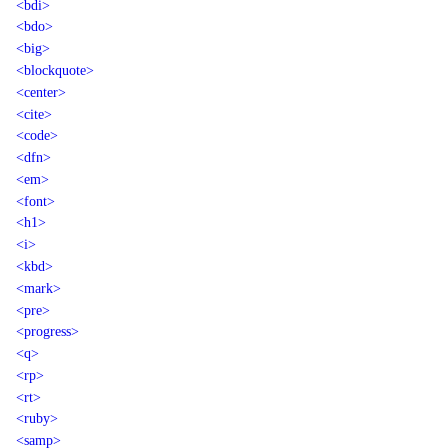
<bdi>
<bdo>
<big>
<blockquote>
<center>
<cite>
<code>
<dfn>
<em>
<font>
<h1>
<i>
<kbd>
<mark>
<pre>
<progress>
<q>
<rp>
<rt>
<ruby>
<samp>