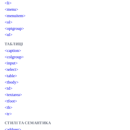
<li>
<menu>
<menuitem>
<ol>
<optgroup>
<ul>
ТАБЛИЦІ
<caption>
<colgroup>
<input>
<select>
<table>
<tbody>
<td>
<textarea>
<tfoot>
<th>
<tr>
СТИЛІ ТА СЕМАНТИКА
<address>