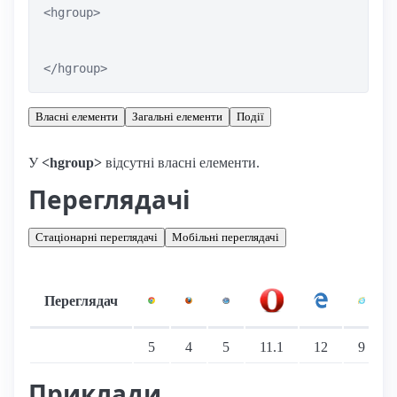
<hgroup>

</hgroup>
Власні елементи
Загальні елементи
Події
У
<hgroup>
відсутні власні елементи.
Переглядачі
Стаціонарні переглядачі
Мобільні переглядачі
Переглядач
Підтримка: стаціонарні переглядачі
5
4
5
11.1
12
9
Приклади