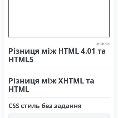
автор:
с3с
Різниця між HTML 4.01 та
HTML5
Різниця між XHTML та
HTML
CSS стиль без задання