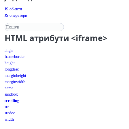
JS об'єкти
JS оператори
Пошук у довіднику
HTML
атрибути <iframe>
align
frameborder
height
longdesc
marginheight
marginwidth
name
sandbox
scrolling
src
srcdoc
width