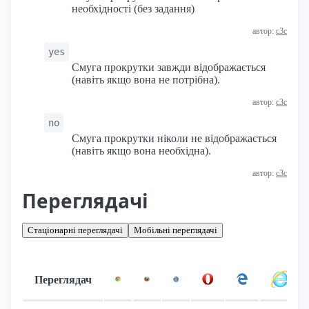
необхідності (без задання)
автор:
с3с
yes
Смуга прокрутки завжди відображається
(навіть якщо вона не потрібна).
автор:
с3с
no
Смуга прокрутки ніколи не відображається
(навіть якщо вона необхідна).
автор:
с3с
Переглядачі
Стаціонарні переглядачі
Мобільні переглядачі
Переглядач
Підтримка: стаціонарні переглядачі