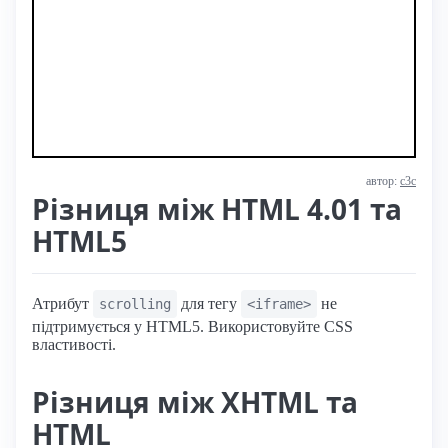
автор:
с3с
Різниця між HTML 4.01 та
HTML5
Атрибут
для тегу
не
scrolling
<iframe>
підтримується у HTML5. Використовуйте CSS
властивості.
Різниця між XHTML та
HTML