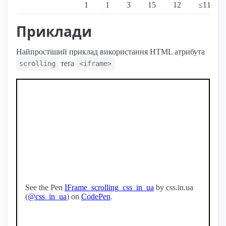
1
1
3
15
12
≤11
Приклади
Найпростіший приклад використання HTML атрибута
теґа
scrolling
<iframe>
See the Pen
IFrame_scrolling_css_in_ua
by css.in.ua
(
@css_in_ua
) on
CodePen
.