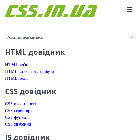
Перейти до вмісту
☰
Розділи довідника
HTML довідник
HTML теґи
HTML глобальні атрибути
HTML події
CSS довідник
CSS властивості
CSS селектори
CSS функції
CSS значення
JS довідник