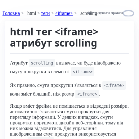
Головна
html
теґи
<iframe>
scrolling
пропонувати правки
html тег <iframe>
атрибут scrolling
Атрибут
визначає, чи буде відображено
scrolling
смугу прокрутки в елементі
.
<iframe>
Як правило, смуга прокрутки з'являється в
<iframe>
коли зміст більший, ніж розмр
.
<iframe>
Якщо вміст фрейма не поміщається в відведені розміри,
автоматично з'являються смуги прокрутки для
перегляду інформації. У деяких випадках, смуги
прокрутки порушують дизайн веб-сторінки, тому від
них можна відмовитися. Для управління
відображенням смуг прокрутки використовується