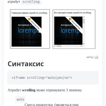
атрибут
.
scrolling
автор:
с3с
Синтаксис
<iframe scrolling="auto|yes|no">
Атрибут
scrolling
може отримувати 3 значень:
auto
Смуга прокрутки з'являється при