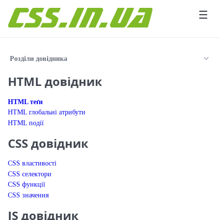
Перейти до вмісту
☰
Розділи довідника
HTML довідник
HTML теґи
HTML глобальні атрибути
HTML події
CSS довідник
CSS властивості
CSS селектори
CSS функції
CSS значення
JS довідник