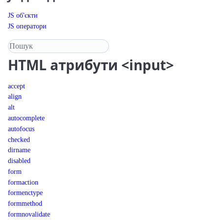
JS об'єкти
JS оператори
Пошук у довіднику
HTML
атрибути <input>
accept
align
alt
autocomplete
autofocus
checked
dirname
disabled
form
formaction
formenctype
formmethod
formnovalidate