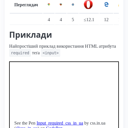
Переглядач
Підтримка: стаціонарні переглядачі
4
4
5
≤12.1
12
10
Приклади
Найпростіший приклад використання HTML атрибута
теґа
required
<input>
See the Pen
Input_required_css_in_ua
by css.in.ua