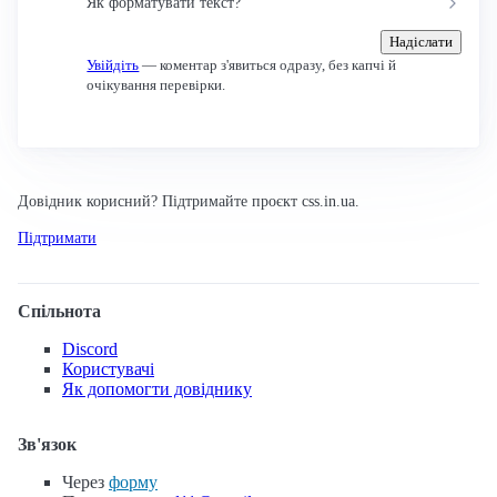
Як форматувати текст?
Надіслати
Увійдіть
— коментар з'явиться одразу, без капчі й
очікування перевірки.
Довідник корисний? Підтримайте проєкт css.in.ua.
Підтримати
Спільнота
Discord
Користувачі
Як допомогти довіднику
Зв'язок
Через
форму