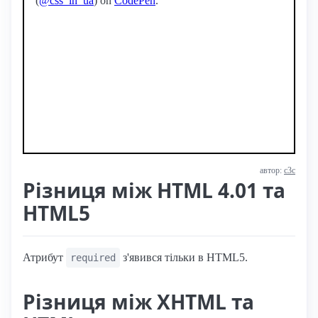
(
@css_in_ua
) on
CodePen
.
автор:
с3с
Різниця між HTML 4.01 та
HTML5
Атрибут
з'явився тільки в HTML5.
required
Різниця між XHTML та