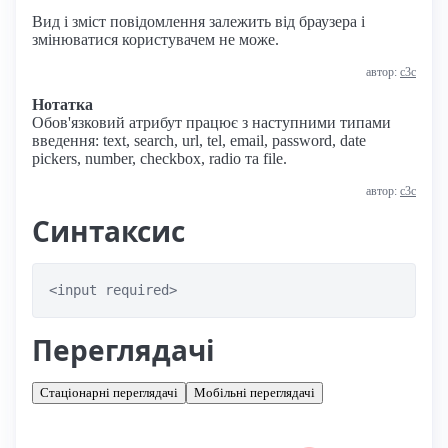
Вид і зміст повідомлення залежить від браузера і
змінюватися користувачем не може.
автор:
с3с
Нотатка
Обов'язковий атрибут працює з наступними типами
введення: text, search, url, tel, email, password, date
pickers, number, checkbox, radio та file.
автор:
с3с
Синтаксис
<input required>
Переглядачі
Стаціонарні переглядачі
Мобільні переглядачі