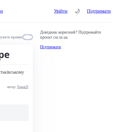
🌙
ни
Увійти
Підтримати
Довідник корисний? Підтримайте
проєкт css.in.ua.
увати правки
Підтримати
pe
атьківському
автор:
NagarD