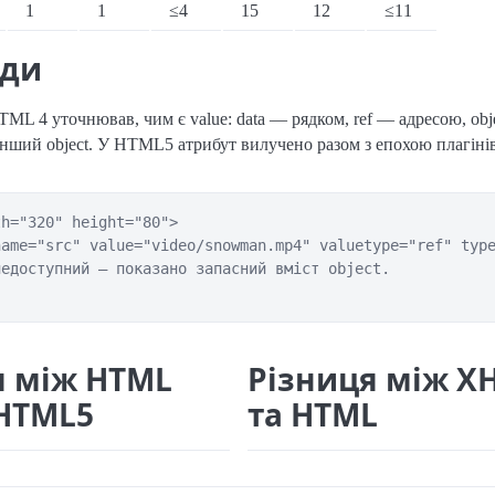
1
1
≤4
15
12
≤11
ади
TML 4 уточнював, чим є value: data — рядком, ref — адресою, obj
нший object. У HTML5 атрибут вилучено разом з епохою плагіні
h="320" height="80">

ame="src" value="video/snowman.mp4" valuetype="ref" type
едоступний — показано запасний вміст object.

я між HTML
Різниця між X
 HTML5
та HTML