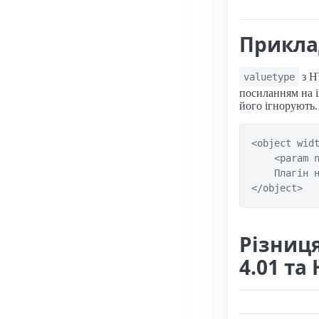
Прикл
з H
valuetype
посиланням на і
його ігнорують.
<object widt
    <param n
    Плагін н
</object>
Різниц
4.01 та