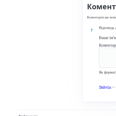
Комент
Коментарів ще нем
Відповідь 
?
Ваше ім'
Комента
Як формат
Увійдіть
— к