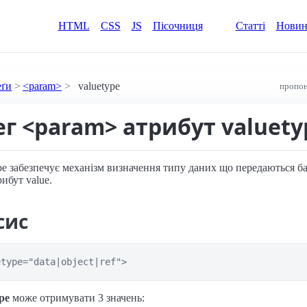
HTML
CSS
JS
Пісочниця
Статті
Нови
еґи
<param>
valuetype
пропон
ег <param> атрибут valuety
pe забезпечує механізм визначення типу даних що передаються б
рибут value.
сис
etype="data|object|ref">
pe
може отримувати 3 значень: