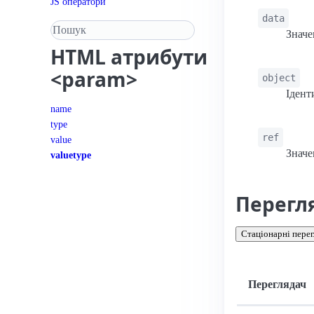
JS оператори
data
Пошук у довіднику
Значе
HTML
атрибути
<param>
object
Ідент
name
type
ref
value
Значе
valuetype
Перегл
Стаціонарні перег
Переглядач
Підтримка: стац