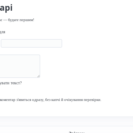
арі
ає — будьте першим!
для
я
р
увати текст?
оментар з'явиться одразу, без капчі й очікування перевірки.