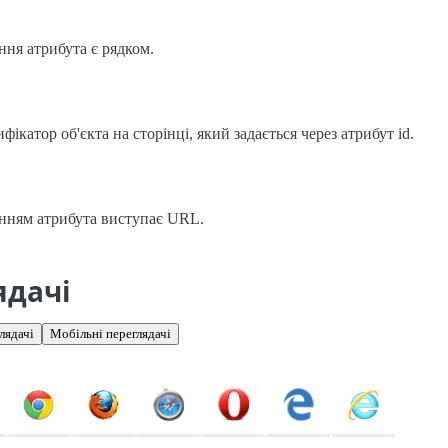
ння атрибута є рядком.
ифікатор об'єкта на сторінці, який задається через атрибут id.
нням атрибута виступає URL.
ядачі
лядачі
Мобільні переглядачі
іонарні переглядачі