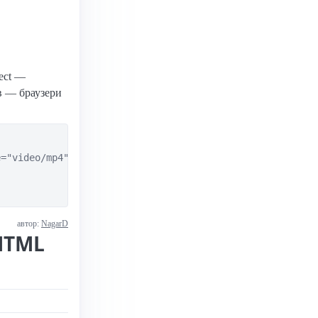
ect —
в — браузери
="video/mp4">

автор:
NagarD
HTML