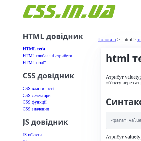
Перейти до вмісту
HTML довідник
Головна
html
т
HTML теґи
html т
HTML глобальні атрибути
HTML події
CSS довідник
Атрибут valuety
об'єкту через ат
CSS властивості
CSS селектори
Синтак
CSS функції
CSS значення
JS довідник
<param valu
JS об'єкти
Атрибут
valuety