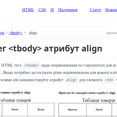
HTML
CSS
JS
Пісочниця
Статті
Нови
еґи
<tbody>
align
пропон
ег <tbody> атрибут align
HTML тега
задає вирівнювання по горизонталі для вс
<tbody>
. Якщо потрібно застосувати різне вирівнювання для кожної клі
стилями або використовуйте атрибут
для елемента
align
<td>