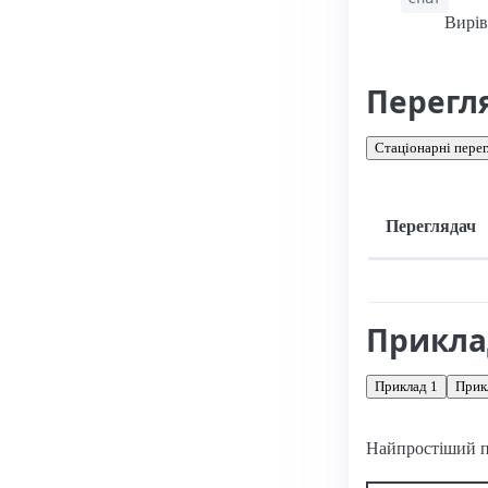
Вирів
Перегл
Стаціонарні перег
Переглядач
Підтримка: стац
Прикл
Приклад 1
Прик
Найпростіший 