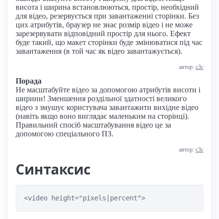
висота і ширина встановлюються, простір, необхідний
для відео, резервується при завантаженні сторінки. Без
цих атрибутів, браузер не знає розмір відео і не може
зарезервувати відповідний простір для нього. Ефект
буде такий, що макет сторінки буде змінюватися під час
завантаження (в той час як відео завантажується).
автор:
с3с
Порада
Не масштабуйте відео за допомогою атрибутів висоти і
ширини! Зменшення роздільної здатності великого
відео з змушує користувача завантажити вихідне відео
(навіть якщо воно виглядає маленьким на сторінці).
Правильний спосіб масштабування відео це за
допомогою спеціального ПЗ.
автор:
с3с
Синтаксис
<video height="pixels|percent">