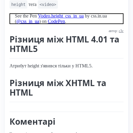
теґа
height
<video>
See the Pen
Vodeo.height_css_in_ua
by css.in.ua
(
@css_in_ua
) on
CodePen
.
автор:
с3с
Різниця між HTML 4.01 та
HTML5
Атрибут height з'явився тільки у HTML5.
Різниця між XHTML та
HTML
Коментарі