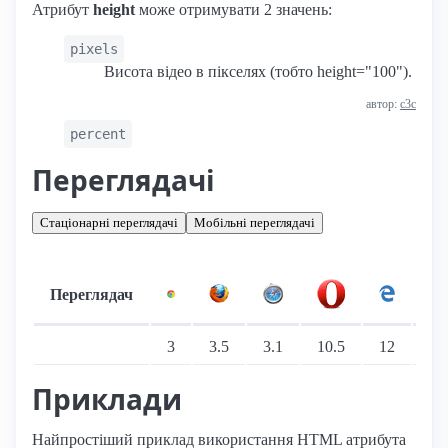
Атрибут
height
може отримувати 2 значень:
pixels
Висота відео в пікселях (тобто height="100").
автор:
с3с
percent
Переглядачі
Стаціонарні переглядачі
Мобільні переглядачі
Переглядач
Підтримка: стаціонарні переглядачі
3
3.5
3.1
10.5
12
9
Приклади
Найпростіший приклад використання HTML атрибута