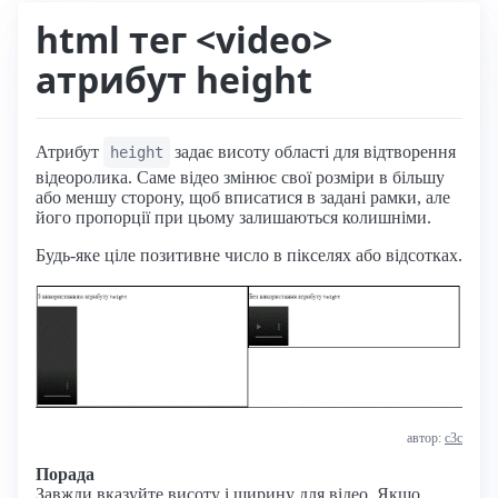
html тег <video>
атрибут height
Атрибут
задає висоту області для відтворення
height
відеоролика. Саме відео змінює свої розміри в більшу
або меншу сторону, щоб вписатися в задані рамки, але
його пропорції при цьому залишаються колишніми.
Будь-яке ціле позитивне число в пікселях або відсотках.
автор:
с3с
Порада
Завжди вказуйте висоту і ширину для відео. Якщо