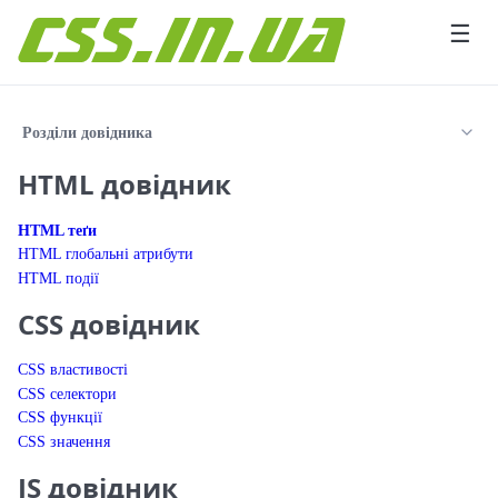
Перейти до вмісту
☰
Розділи довідника
HTML довідник
HTML теґи
HTML глобальні атрибути
HTML події
CSS довідник
CSS властивості
CSS селектори
CSS функції
CSS значення
JS довідник