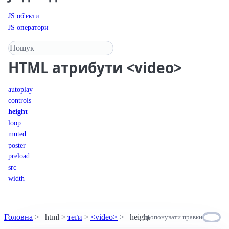
JS об'єкти
JS оператори
Пошук у довіднику
HTML
атрибути <video>
autoplay
controls
height
loop
muted
poster
preload
src
width
Головна
html
теґи
<video>
height
пропонувати правки