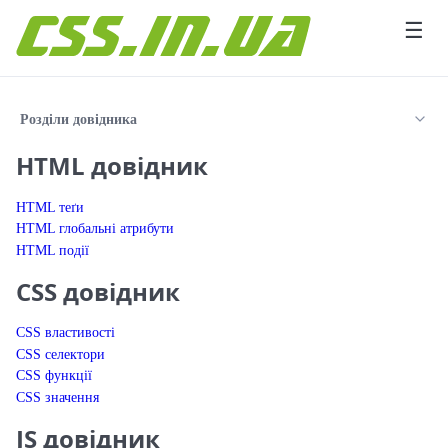
Перейти до вмісту
☰
Розділи довідника
HTML довідник
HTML теґи
HTML глобальні атрибути
HTML події
CSS довідник
CSS властивості
CSS селектори
CSS функції
CSS значення
JS довідник