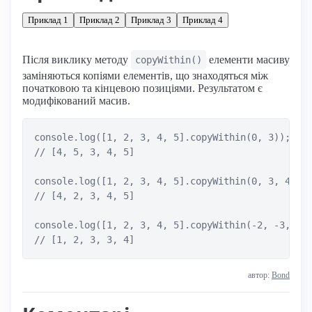
Приклад 1
Приклад 2
Приклад 3
Приклад 4
Після виклику методу
елементи масиву
copyWithin()
заміняються копіями елементів, що знаходяться між
початковою та кінцевою позиціями. Результатом є
модифікований масив.
console.log([1, 2, 3, 4, 5].copyWithin(0, 3));

// [4, 5, 3, 4, 5]

console.log([1, 2, 3, 4, 5].copyWithin(0, 3, 4));

// [4, 2, 3, 4, 5]

console.log([1, 2, 3, 4, 5].copyWithin(-2, -3, -1)
автор:
Bond