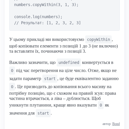
numbers.copyWithin(3, 1, 3);

console.log(numbers); 

У цьому прикладі ми використовуємо
,
copyWithin
щоб копіювати елементи з позицій 1 до 3 (не включно)
та вставляти їх, починаючи з позиції 3.
Важливо зазначити, що
конвертується в
undefined
під час перетворення на ціле число. Отже, якщо не
0
задати параметр
, це буде еквівалентно заданню
start
. Це призводить до копіювання всього масиву на
0
потрібну позицію, що є схожим на правий зсув: права
частина втрачається, а ліва – дублюється. Щоб
уникнути плутанини, краще явно вказувати
як
0
значення для
.
start
автор:
Bond