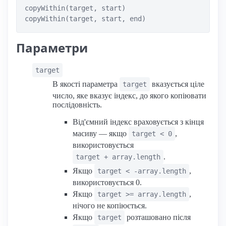
copyWithin(target, start)

copyWithin(target, start, end)
Параметри
target
В якості параметра
вказується ціле
target
число, яке вказує індекс, до якого копіювати
послідовність.
Від'ємний індекс враховується з кінця
масиву — якщо
,
target < 0
використовується
.
target + array.length
Якщо
,
target < -array.length
використовується 0.
Якщо
,
target >= array.length
нічого не копіюється.
Якщо
розташовано після
target