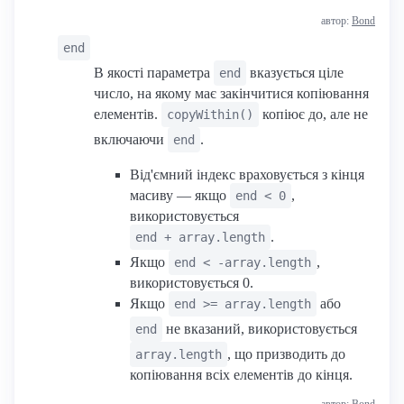
автор:
Bond
end
В якості параметра
вказується ціле
end
число, на якому має закінчитися копіювання
елементів.
копіює до, але не
copyWithin()
включаючи
.
end
Від'ємний індекс враховується з кінця
масиву — якщо
,
end < 0
використовується
.
end + array.length
Якщо
,
end < -array.length
використовується 0.
Якщо
або
end >= array.length
не вказаний, використовується
end
, що призводить до
array.length
копіювання всіх елементів до кінця.
автор:
Bond