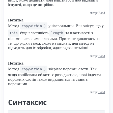
вміст, може додавати нові властивості або видаляти
існуючі, якщо це потрібно.
автор:
Bond
Нотатка
Метод
універсальний. Він очікує, що у
copyWithin()
буде властивість
та властивості з
this
length
цілими числовими ключами. Проте, не дивлячись на
те, що рядки також схожі на масиви, цей метод не
підходить для їх обробки, адже рядки незмінні.
автор:
Bond
Нотатка
Метод
зберігає порожні слоти. Так,
copyWithin()
якщо копійована область є розрідженою, нові індекси
порожніх слотів також видаляються та стають
порожніми.
автор:
Bond
Синтаксис