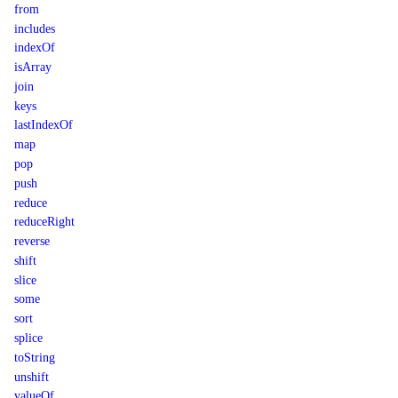
from
includes
indexOf
isArray
join
keys
lastIndexOf
map
pop
push
reduce
reduceRight
reverse
shift
slice
some
sort
splice
toString
unshift
valueOf