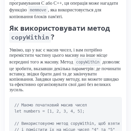
програмування C або C++, ця операція може нагадати
функцію
, яка використовується для
memmove
копіювання блоків пам'яті.
Як використовувати метод
?
copyWithin
Уявімо, що у вас є масив чисел, і вам потрібно
перемістити частину цього масиву на інше місце
всередині того ж масиву. Метод
дозволяє
copyWithin
це зробити, вказавши декілька параметрів: де починати
вставку, звідки брати дані та де закінчувати
копіювання. Завдяки цьому методу, ви можете швидко
та ефективно організовувати свої дані без великих
зусиль.
// Маємо початковий масив чисел

let numbers = [1, 2, 3, 4, 5];

// Використовуємо метод copyWithin, щоб взяти числ
// і помістити їх на місце чисел "4" та "5"
