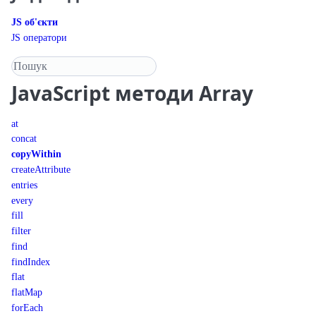
JS об'єкти
JS оператори
Пошук у довіднику
JavaScript
методи Array
at
concat
copyWithin
createAttribute
entries
every
fill
filter
find
findIndex
flat
flatMap
forEach