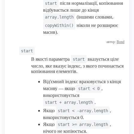
після нормалізації, копіювання
start
відбувається лише до кінця
(іншими словами,
array.length
ніколи не розширює
copyWithin()
масив).
автор:
Bond
start
В якості параметра
вказується ціле
start
число, яке вказує індекс, з якого починається
копіювання елементів.
Від'ємний індекс враховується з кінця
масиву — якщо
,
start < 0
використовується
.
start + array.length
Якщо
,
start < -array.length
використовується 0.
Якщо
,
start >= array.length
нічого не копіюється.