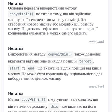
Нотатка
Основна перевага використання методу
полягає в тому, що він здійснює
copyWithin()
маніпуляції з елементами масиву на місці, без
створення нового масиву або модифікації розміру
масиву. Це дозволяє ефективно виконувати операції
копіювання елементів в межах самого масиву.
автор:
Bond
Нотатка
Використання методу
також дозволяє
copyWithin()
вказувати від'ємні значення для позицій
,
target
та
, що вказує на відлік позицій від кінця
start
end
масиву. Це може бути корисною функціональністю для
вибору певних ділянок масиву.
автор:
Bond
Нотатка
Метод
є мутуючим, а це означає, що
copyWithin()
він не змінює довжину
, але впливає на його
this