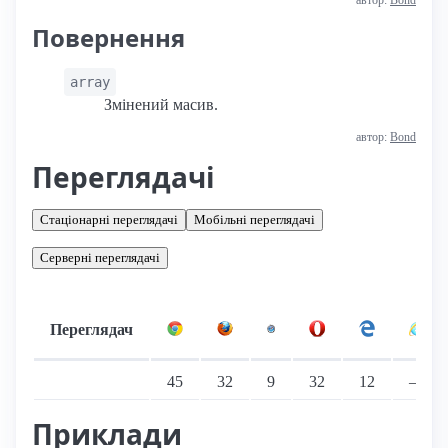
Повернення
array
Змінений масив.
автор:
Bond
Переглядачі
Стаціонарні переглядачі
Мобільні переглядачі
Серверні переглядачі
Переглядач
Підтримка: стаціонарні переглядачі
45
32
9
32
12
—
Приклади