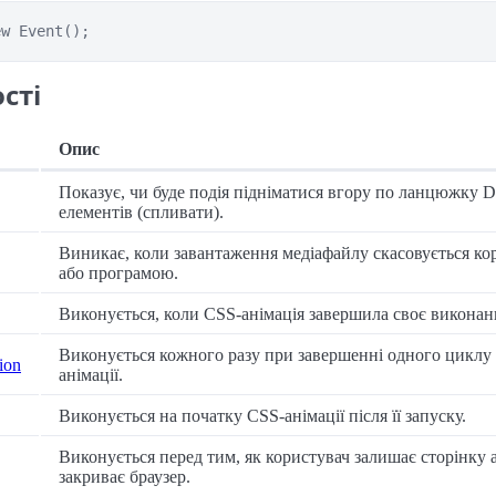
ew Event();
сті
Опис
Показує, чи буде подія підніматися вгору по ланцюжку
елементів (спливати).
Виникає, коли завантаження медіафайлу скасовується ко
або програмою.
Виконується, коли CSS-анімація завершила своє виконан
Виконується кожного разу при завершенні одного циклу
tion
анімації.
Виконується на початку CSS-анімації після її запуску.
Виконується перед тим, як користувач залишає сторінку 
закриває браузер.