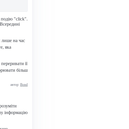
подію "click".
 Всередині
 лише на час
е, яка
переривати її
ворювати більш
автор:
Bond
зрозуміти
тну інформацію
якщо