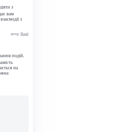
іяти з
дає вам
взаємодії з
автор:
Bond
вання подій.
замість
ається на
можна