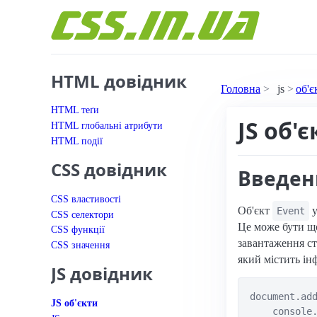
Перейти до вмісту
HTML довідник
Головна
js
об'є
HTML теґи
JS об'є
HTML глобальні атрибути
HTML події
CSS довідник
Введенн
CSS властивості
Об'єкт
у
Event
CSS селектори
Це може бути що
CSS функції
завантаження ст
CSS значення
який містить ін
JS довідник
document.add
JS об'єкти
    console.