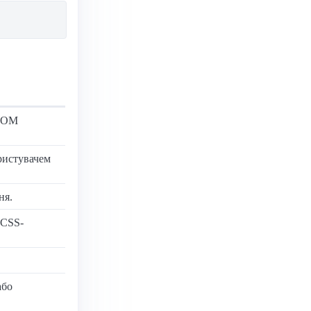
 DOM
ристувачем
ня.
 CSS-
або