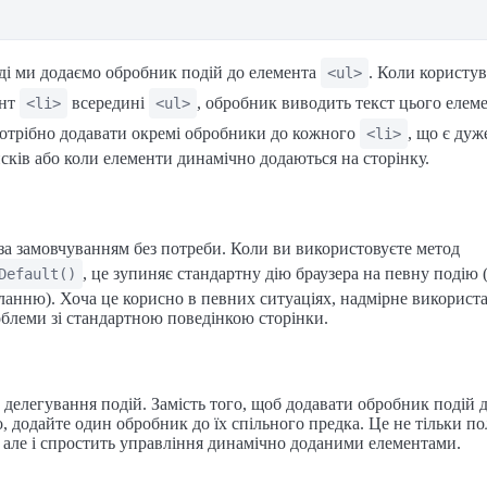
ді ми додаємо обробник подій до елемента
. Коли користув
<ul>
ент
всередині
, обробник виводить текст цього елем
<li>
<ul>
потрібно додавати окремі обробники до кожного
, що є ду
<li>
сків або коли елементи динамічно додаються на сторінку.
 за замовчуванням без потреби. Коли ви використовуєте метод
, це зупиняє стандартну дію браузера на певну подію 
Default()
ланню). Хоча це корисно в певних ситуаціях, надмірне використ
блеми зі стандартною поведінкою сторінки.
делегування подій. Замість того, щоб додавати обробник подій 
, додайте один обробник до їх спільного предка. Це не тільки п
 але і спростить управління динамічно доданими елементами.