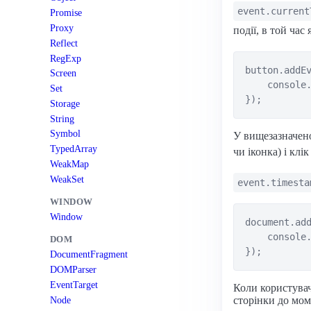
event.current
Promise
Proxy
події, в той час
Reflect
RegExp
button.addEv
Screen
    console.
Set
Storage
String
Symbol
У вищезазначено
TypedArray
чи іконка) і клі
WeakMap
WeakSet
event.timesta
WINDOW
Window
document.add
    console.
DOM
DocumentFragment
DOMParser
EventTarget
Коли користувач
Node
сторінки до мом