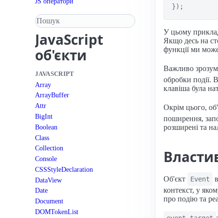
JS оператори
Пошук у довіднику
У цьому приклад
JavaScript
Якщо десь на ст
функції ми може
об'єкти
Важливо зрозумі
JAVASCRIPT
обробки події. 
Array
клавіша була на
ArrayBuffer
Attr
Окрім цього, об
BigInt
поширення, запо
Boolean
розширені та нал
Class
Collection
Властив
Console
CSSStyleDeclaration
Об'єкт
в
Event
DataView
контекст, у яко
Date
про подію та ре
Document
DOMTokenList