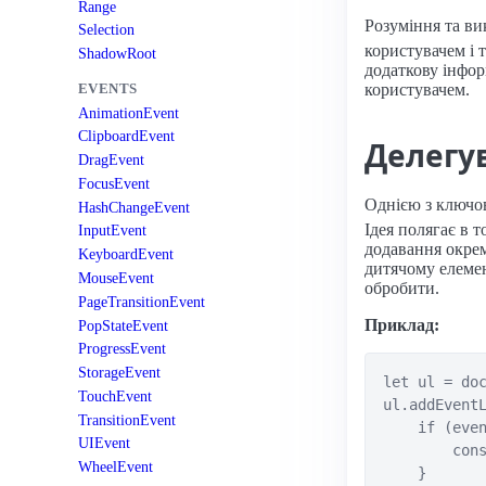
Range
Розуміння та ви
Selection
користувачем і т
ShadowRoot
додаткову інформ
користувачем.
EVENTS
AnimationEvent
ClipboardEvent
Делегу
DragEvent
FocusEvent
Однією з ключо
HashChangeEvent
Ідея полягає в 
InputEvent
додавання окрем
KeyboardEvent
дитячому елемен
MouseEvent
обробити.
PageTransitionEvent
Приклад:
PopStateEvent
ProgressEvent
StorageEvent
let ul = doc
TouchEvent
ul.addEventL
TransitionEvent
    if (even
UIEvent
        cons
WheelEvent
    }
