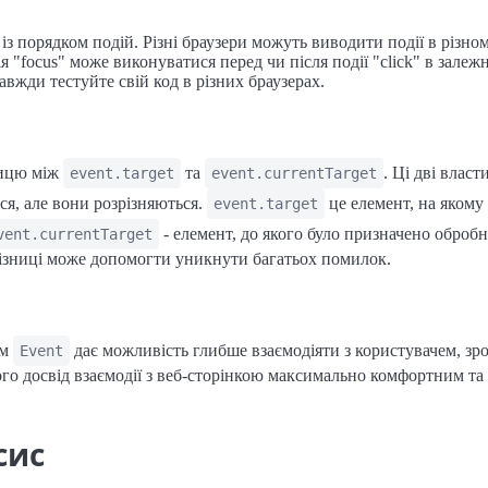
 із порядком подій. Різні браузери можуть виводити події в різно
 "focus" може виконуватися перед чи після події "click" в залежн
авжди тестуйте свій код в різних браузерах.
ницю між
та
. Ці дві власт
event.target
event.currentTarget
я, але вони розрізняються.
це елемент, на якому 
event.target
- елемент, до якого було призначено обробн
vent.currentTarget
різниці може допомогти уникнути багатьох помилок.
ом
дає можливість глибше взаємодіяти з користувачем, зр
Event
його досвід взаємодії з веб-сторінкою максимально комфортним т
сис