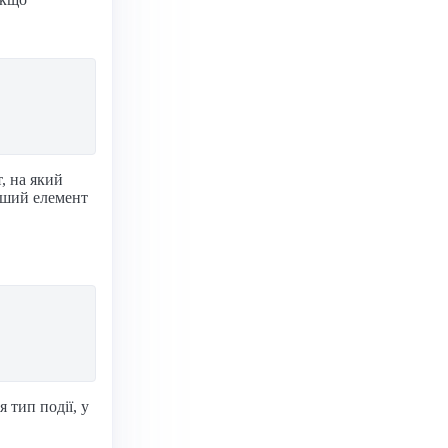
, на який
інший елемент
 тип події, у