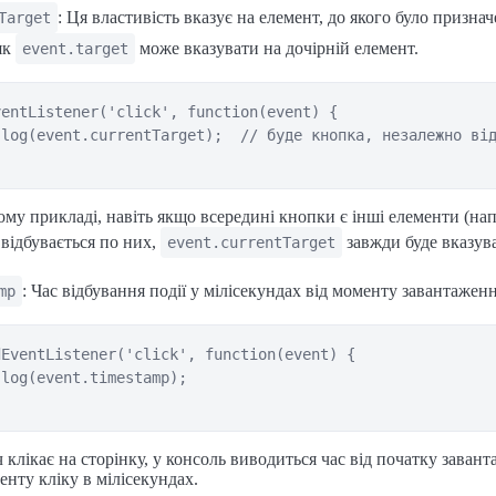
: Ця властивість вказує на елемент, до якого було призн
Target
 як
може вказувати на дочірній елемент.
event.target
entListener('click', function(event) {

log(event.currentTarget);  // буде кнопка, незалежно від
му прикладі, навіть якщо всередині кнопки є інші елементи (нап
к відбувається по них,
завжди буде вказува
event.currentTarget
: Час відбування події у мілісекундах від моменту завантаженн
mp
EventListener('click', function(event) {

log(event.timestamp);

 клікає на сторінку, у консоль виводиться час від початку заван
енту кліку в мілісекундах.