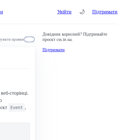
🌙
ни
Увійти
Підтримати
Довідник корисний? Підтримайте
проєкт css.in.ua.
увати правки
Підтримати
 веб-сторінці.
о
'єкт
,
Event