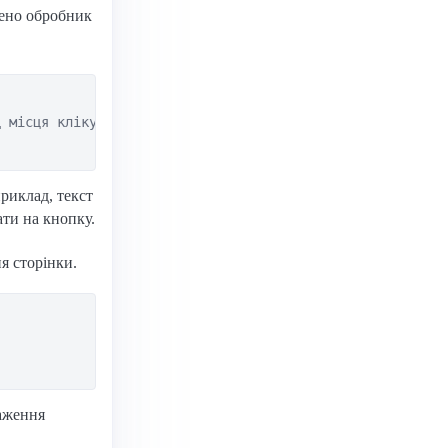
ачено обробник
 місця кліку

риклад, текст
ти на кнопку.
я сторінки.
таження