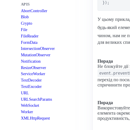
APIS
AbortController
Blob
У цьому прикла
Crypto
будь-який елем
File
чином, нам не 
FileReader
для великих спи
FormData
IntersectionObserver
MutationObserver
Порада
Notification
Не блокуйте дії
ResizeObserver
event.prevent
ServiceWorker
перехід по поси
TextDecoder
спричинити про
TextEncoder
URL
URLSearchParams
Порада
WebSocket
Використовуйте 
Worker
елемента окремо
XMLHttpRequest
продуктивність,