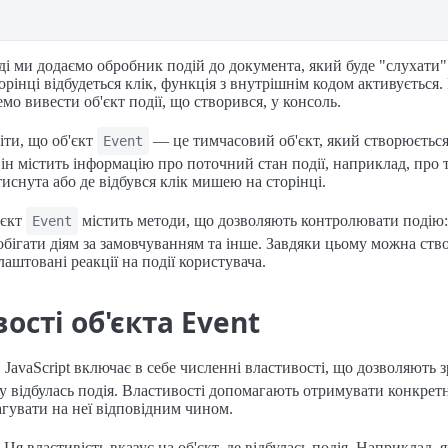
і ми додаємо обробник подій до документа, який буде "слухати" 
орінці відбудеться клік, функція з внутрішнім кодом активується.
мо вивести об'єкт події, що створився, у консоль.
ти, що об'єкт
— це тимчасовий об'єкт, який створюється
Event
Він містить інформацію про поточний стан події, наприклад, про т
тиснута або де відбувся клік мишею на сторінці.
'єкт
містить методи, що дозволяють контролювати подію: 
Event
бігати діям за замовчуванням та інше. Завдяки цьому можна ст
аштовані реакції на події користувача.
ості об'єкта Event
 JavaScript включає в себе численні властивості, що дозволяють 
му відбулась подія. Властивості допомагають отримувати конкре
агувати на неї відповідним чином.
: Ця властивість вказує на об'єкт, де відбулась подія. Наприклад, 