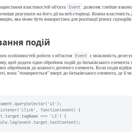
користання властивостей об'єкта
дозволяє глибше взаємод
Event
очніше реагувати на його дії на веб-сторінці. Кожна властивість 
ацію, яка може бути використана для реалізації різних сценаріїв 
вання подій
вих особливостей роботи з об'єктом
є можливість делегу
Event
тому, щоб додати один обробник подій до батьківського елемента 
их обробників до кожного дитячого елемента. Коли подія відбув
ті, вона "поширюється" вверх до батьківського елемента, де її 
ument.querySelector('ul');

istener('click', function(event) {

t.target.tagName === 'LI') {

ole.log(event.target.textContent);
