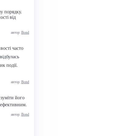
му порядку.
ості від
автор:
Bond
ивості часто
відбулась
ик події.
автор:
Bond
озуміти його
а ефективним.
автор:
Bond