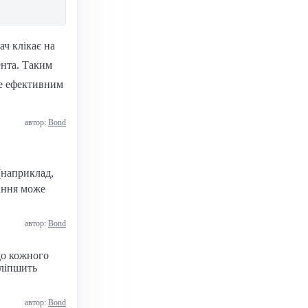
ач клікає на
ента. Таким
же ефективним
автор:
Bond
(наприклад,
ання може
автор:
Bond
до кожного
оліпшить
автор:
Bond