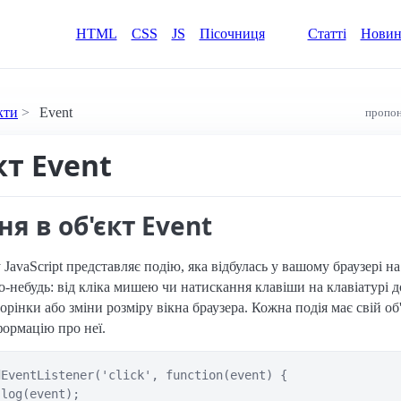
HTML
CSS
JS
Пісочниця
Статті
Нови
кти
Event
пропон
кт Event
я в об'єкт Event
 JavaScript представляє подію, яка відбулась у вашому браузері на
-небудь: від кліка мишею чи натискання клавіши на клавіатурі д
орінки або зміни розміру вікна браузера. Кожна подія має свій об
формацію про неї.
EventListener('click', function(event) {

log(event);
