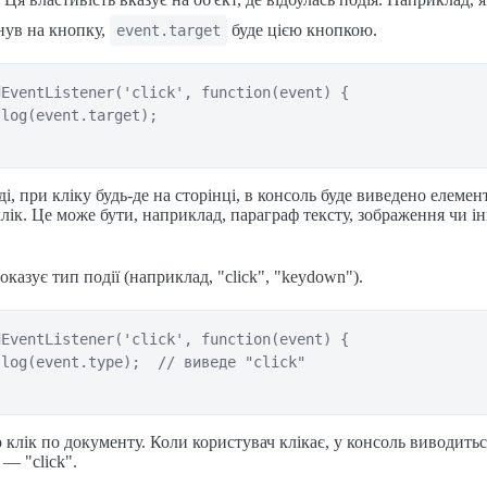
нув на кнопку,
буде цією кнопкою.
event.target
EventListener('click', function(event) {

log(event.target);

, при кліку будь-де на сторінці, в консоль буде виведено елемент
клік. Це може бути, наприклад, параграф тексту, зображення чи 
Показує тип події (наприклад, "click", "keydown").
EventListener('click', function(event) {

log(event.type);  // виведе "click"

 клік по документу. Коли користувач клікає, у консоль виводиться
— "click".