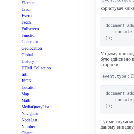
event.target
Element
користувач клік
Error
Event
Fetch
document.add
Fullscreen
    console.
Function
Generator
Geolocation
У цьому прикладі
Global
було здійснено 
History
сторінки.
HTMLCollection
Intl
: 
event.type
JSON
Location
document.add
Map
    console.
Math
MediaQueryList
Navigator
NodeList
Тут ми слухаємо
Number
даному випадку 
Object