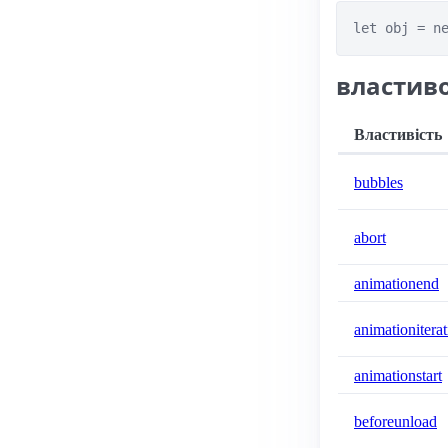
let obj = n
властиво
Властивість
bubbles
abort
animationend
animationitera
animationstart
beforeunload