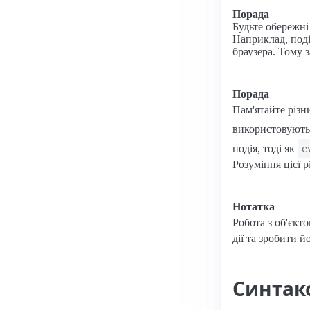
Порада
Будьте обережні
Наприклад, подія
браузера. Тому з
Порада
Пам'ятайте різ
використовуютьс
подія, тоді як
e
Розуміння цієї 
Нотатка
Робота з об'єкт
дії та зробити 
Синтак