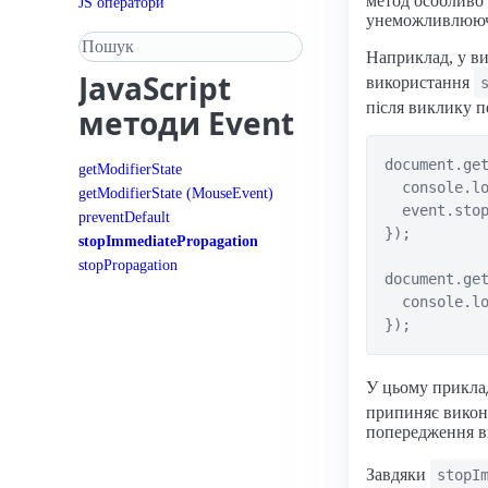
метод особливо 
JS оператори
унеможливлюючи
Пошук у довіднику
Наприклад, у ви
JavaScript
використання
після виклику п
методи Event
document.get
getModifierState
  console.lo
getModifierState (MouseEvent)
  event.stop
preventDefault
});

stopImmediatePropagation
stopPropagation
document.get
  console.lo
У цьому приклад
припиняє викона
попередження ви
Завдяки
stopI