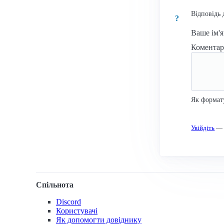
Відповідь 
?
Ваше ім'
Комента
Як формат
Увійдіть
— к
Спільнота
Discord
Користувачі
Як допомогти довіднику