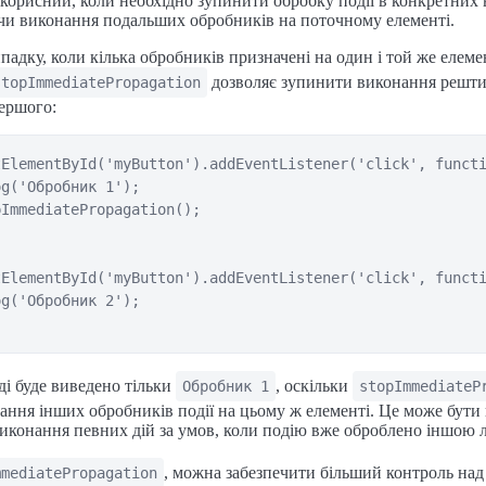
корисний, коли необхідно зупинити обробку події в конкретних 
 виконання подальших обробників на поточному елементі.
падку, коли кілька обробників призначені на один і той же елеме
дозволяє зупинити виконання решти
stopImmediatePropagation
ершого:
ElementById('myButton').addEventListener('click', functi
g('Обробник 1');

ImmediatePropagation();

ElementById('myButton').addEventListener('click', functi
g('Обробник 2');

і буде виведено тільки
, оскільки
Обробник 1
stopImmediateP
ння інших обробників події на цьому ж елементі. Це може бути
конання певних дій за умов, коли подію вже оброблено іншою л
, можна забезпечити більший контроль над
mmediatePropagation