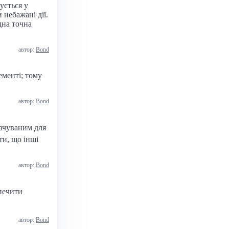
ується у
небажані дії.
дна точна
автор:
Bond
ементі; тому
автор:
Bond
ачуваним для
ти, що інші
автор:
Bond
печити
автор:
Bond