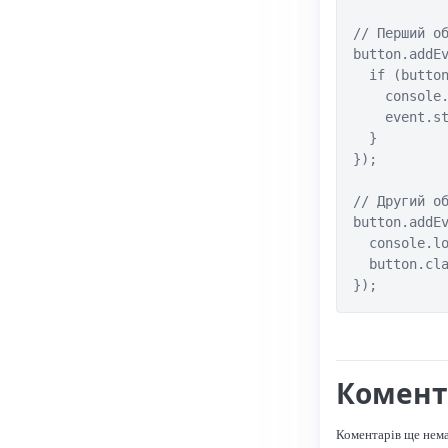
// Перший об
button.addEv
  if (button
    console.
    event.st
  }

});

// Другий об
button.addEv
  console.lo
  button.cla
});
Комент
Коментарів ще нем