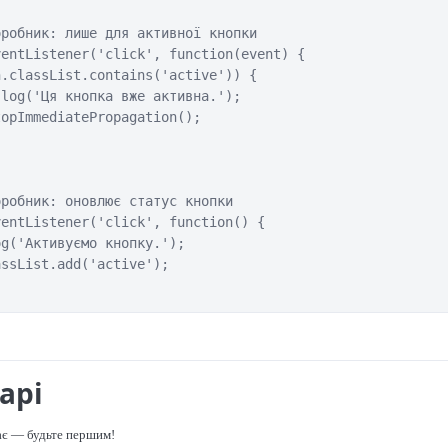
робник: лише для активної кнопки

entListener('click', function(event) {

.classList.contains('active')) {

log('Ця кнопка вже активна.');

opImmediatePropagation();

робник: оновлює статус кнопки

entListener('click', function() {

g('Активуємо кнопку.');

ssList.add('active');

арі
ає — будьте першим!