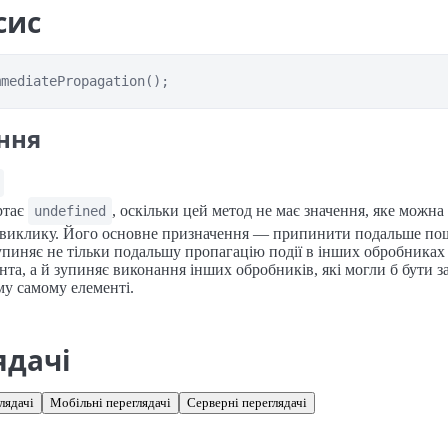
сис
mmediatePropagation();
ння
ртає
, оскільки цей метод не має значення, яке можн
undefined
 виклику. Його основне призначення — припинити подальше пош
упиняє не тільки подальшу пропагацію події в інших обробниках
нта, а й зупиняє виконання інших обробників, які могли б бути з
му самому елементі.
ядачі
лядачі
Мобільні переглядачі
Серверні переглядачі