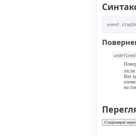
Синтак
event.stopI
Поверне
undefined
Пове
після
Він з
елеме
на то
Перегл
Стаціонарні перег