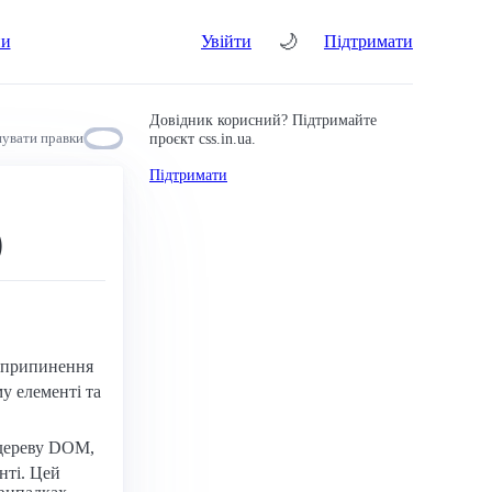
🌙
ни
Увійти
Підтримати
Довідник корисний? Підтримайте
проєкт css.in.ua.
увати правки
Підтримати
)
я припинення
у елементі та
 дереву DOM,
нті. Цей