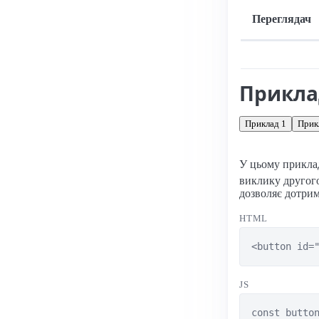
Переглядач
Підтримка: стац
Прикл
Приклад 1
Прик
У цьому приклад
виклику другого
дозволяє дотрим
HTML
<button id=
JS
const button