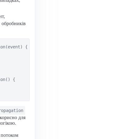
випадках,
нт,
 обробників
on(event) {

on() {

ropagation
 корисно для
огікою.
 потоком