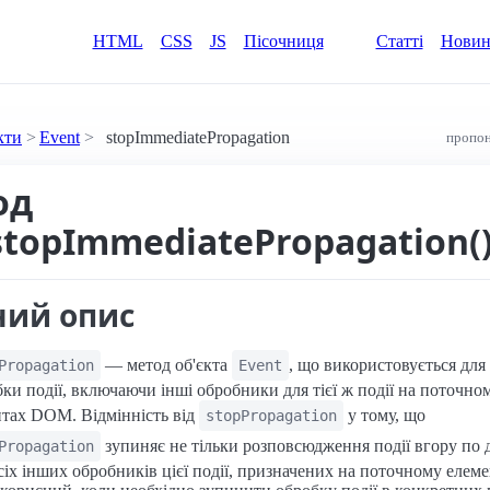
HTML
CSS
JS
Пісочниця
Статті
Нови
кти
Event
stopImmediatePropagation
пропон
од
stopImmediatePropagation(
ний опис
— метод об'єкта
, що використовується дл
Propagation
Event
ки події, включаючи інші обробники для тієї ж події на поточном
нтах DOM. Відмінність від
у тому, що
stopPropagation
зупиняє не тільки розповсюдження події вгору по
Propagation
сіх інших обробників цієї події, призначених на поточному елеме