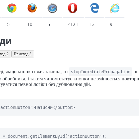
іонарні переглядачі
5
10
5
≤12.1
12
9
ади
лад 2
Приклад 3
і, якщо кнопка вже активна, то
пе
stopImmediatePropagation
 обробника, і таким чином статус кнопки не змінюється повторн
уватися певної логіки без дублювання дій.
"actionButton">Натисни</button>
 = document.getElementById('actionButton');
