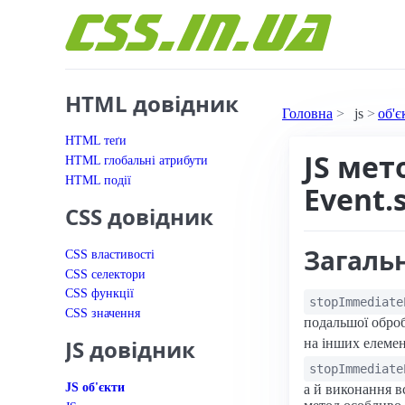
Перейти до вмісту
HTML довідник
Головна
js
об'є
HTML теґи
JS мет
HTML глобальні атрибути
HTML події
Event.
CSS довідник
Загаль
CSS властивості
CSS селектори
CSS функції
stopImmediate
CSS значення
подальшої оброб
JS довідник
на інших елеме
stopImmediate
JS об'єкти
а й виконання в