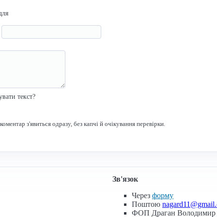
для
я
р
увати текст?
оментар з'явиться одразу, без капчі й очікування перевірки.
Зв'язок
Через
форму
Поштою
nagard11@gmail
ФОП Драган Володимир 