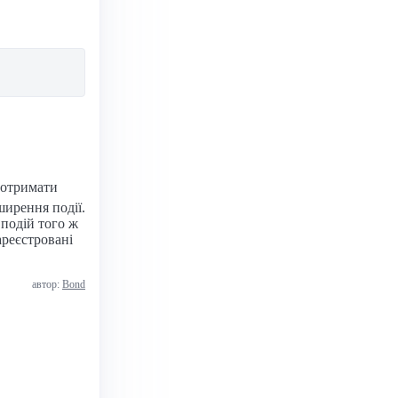
а отримати
ирення події.
 подій того ж
ареєстровані
автор:
Bond