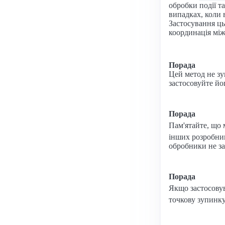
обробки події т
випадках, коли 
Застосування ць
координація між
Порада
Цей метод не зу
застосовуйте йо
Порада
Пам'ятайте, що
інших розробник
обробники не за
Порада
Якщо застосову
точкову зупинку