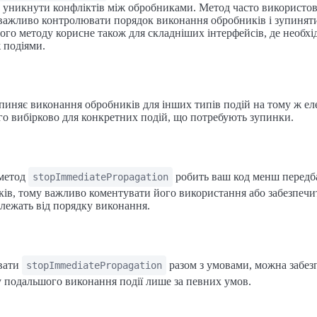
а уникнути конфліктів між обробниками. Метод часто використов
важливо контролювати порядок виконання обробників і зупиняти 
ого методу корисне також для складніших інтерфейсів, де необхі
 подіями.
пиняє виконання обробників для інших типів подій на тому ж ел
го вибірково для конкретних подій, що потребують зупинки.
 метод
робить ваш код менш передб
stopImmediatePropagation
ів, тому важливо коментувати його використання або забезпечи
лежать від порядку виконання.
вати
разом з умовами, можна забез
stopImmediatePropagation
 подальшого виконання події лише за певних умов.