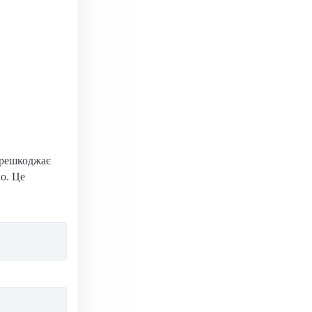
решкоджає
о. Це