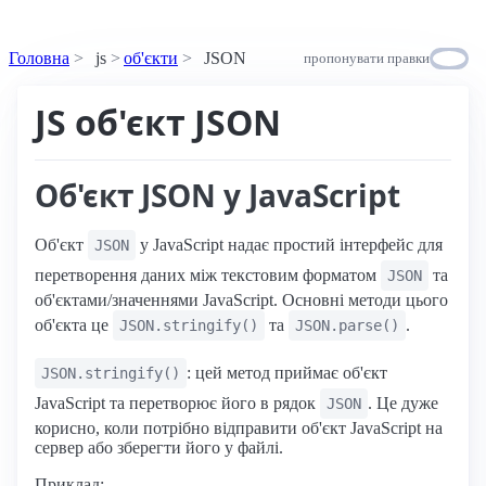
Головна
js
об'єкти
JSON
пропонувати правки
JS об'єкт JSON
Об'єкт JSON у JavaScript
Об'єкт
у JavaScript надає простий інтерфейс для
JSON
перетворення даних між текстовим форматом
та
JSON
об'єктами/значеннями JavaScript. Основні методи цього
об'єкта це
та
.
JSON.stringify()
JSON.parse()
: цей метод приймає об'єкт
JSON.stringify()
JavaScript та перетворює його в рядок
. Це дуже
JSON
корисно, коли потрібно відправити об'єкт JavaScript на
сервер або зберегти його у файлі.
Приклад: