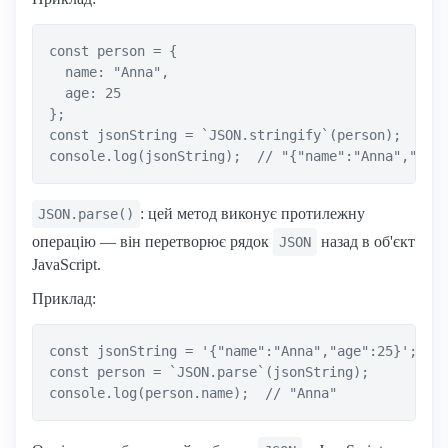
const person = {

  name: "Anna",

  age: 25

};

const jsonString = `JSON.stringify`(person);

: цей метод виконує протилежну
JSON.parse()
операцію — він перетворює рядок
назад в об'єкт
JSON
JavaScript.
Приклад:
const jsonString = '{"name":"Anna","age":25}';

const person = `JSON.parse`(jsonString);
