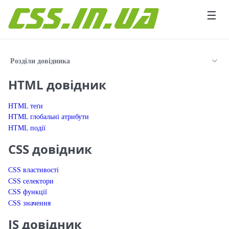
Перейти до вмісту
☰
Розділи довідника
HTML довідник
HTML теґи
HTML глобальні атрибути
HTML події
CSS довідник
CSS властивості
CSS селектори
CSS функції
CSS значення
JS довідник