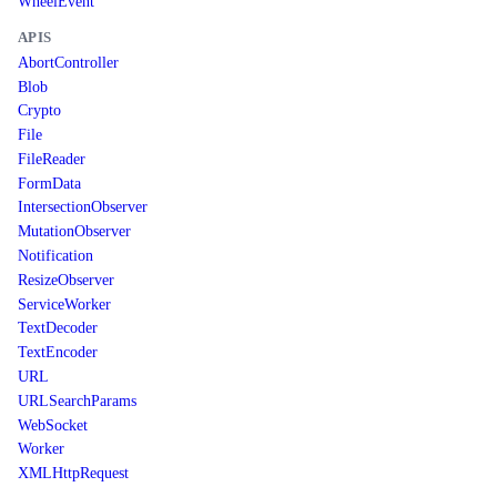
WheelEvent
APIS
AbortController
Blob
Crypto
File
FileReader
FormData
IntersectionObserver
MutationObserver
Notification
ResizeObserver
ServiceWorker
TextDecoder
TextEncoder
URL
URLSearchParams
WebSocket
Worker
XMLHttpRequest