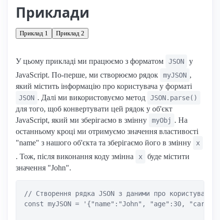
Приклади
Приклад 1
Приклад 2
У цьому прикладі ми працюємо з форматом
у
JSON
JavaScript. По-перше, ми створюємо рядок
,
myJSON
який містить інформацію про користувача у форматі
. Далі ми використовуємо метод
JSON
JSON.parse()
для того, щоб конвертувати цей рядок у об'єкт
JavaScript, який ми зберігаємо в змінну
. На
myObj
останньому кроці ми отримуємо значення властивості
"name" з нашого об'єкта та зберігаємо його в змінну
x
. Тож, після виконання коду змінна
буде містити
x
значення "John".
// Створення рядка JSON з даними про користувача

const myJSON = '{"name":"John", "age":30, "car":nu