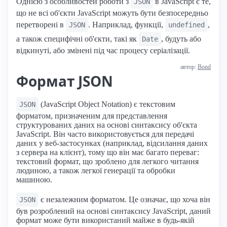
Однією з особливостей роботи з
в JavaScript є те,
JSON
що не всі об'єкти JavaScript можуть бути безпосередньо
перетворені в
. Наприклад, функції,
,
JSON
undefined
а також специфічні об'єкти, такі як
, будуть або
Date
відкинуті, або змінені під час процесу серіалізації.
автор:
Bond
Формат JSON
(JavaScript Object Notation) є текстовим
JSON
форматом, призначеним для представлення
структурованих даних на основі синтаксису об'єкта
JavaScript. Він часто використовується для передачі
даних у веб-застосунках (наприклад, відсилання даних
з сервера на клієнт), тому що він має багато переваг:
текстовий формат, що зроблено для легкого читання
людиною, а також легкої генерації та обробки
машиною.
є незалежним форматом. Це означає, що хоча він
JSON
був розроблений на основі синтаксису JavaScript, даний
формат може бути використаний майже в будь-якій