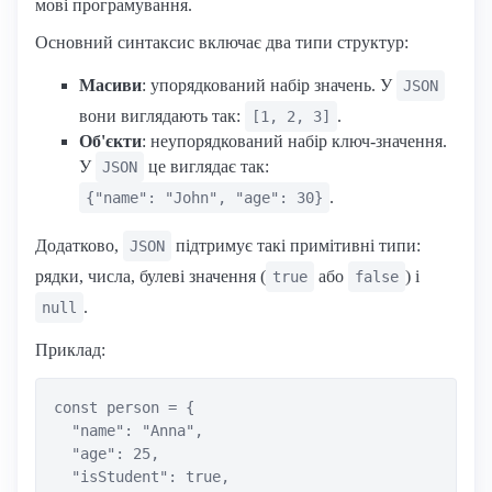
мові програмування.
Основний синтаксис включає два типи структур:
Масиви
: упорядкований набір значень. У
JSON
вони виглядають так:
.
[1, 2, 3]
Об'єкти
: неупорядкований набір ключ-значення.
У
це виглядає так:
JSON
.
{"name": "John", "age": 30}
Додатково,
підтримує такі примітивні типи:
JSON
рядки, числа, булеві значення (
або
) і
true
false
.
null
Приклад:
const person = {

  "name": "Anna",

  "age": 25,

  "isStudent": true,
