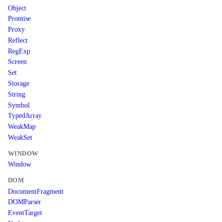
Object
Promise
Proxy
Reflect
RegExp
Screen
Set
Storage
String
Symbol
TypedArray
WeakMap
WeakSet
WINDOW
Window
DOM
DocumentFragment
DOMParser
EventTarget