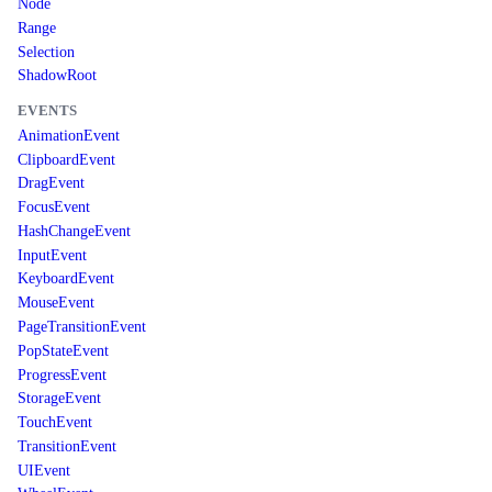
Node
Range
Selection
ShadowRoot
EVENTS
AnimationEvent
ClipboardEvent
DragEvent
FocusEvent
HashChangeEvent
InputEvent
KeyboardEvent
MouseEvent
PageTransitionEvent
PopStateEvent
ProgressEvent
StorageEvent
TouchEvent
TransitionEvent
UIEvent