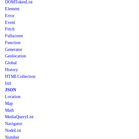
DOMTokenList
Element
Error
Event
Fetch
Fullscreen
Function
Generator
Geolocation
Global
History
HTMLCollection
Intl
JSON
Location
Map
Math
MediaQueryList
Navigator
NodeList
Number