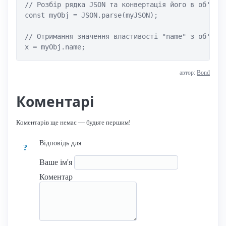
// Розбір рядка JSON та конвертація його в об'єкт 
const myObj = JSON.parse(myJSON);

// Отримання значення властивості "name" з об'єкта
автор:
Bond
Коментарі
Коментарів ще немає — будьте першим!
Відповідь для
?
Ваше ім'я
Коментар