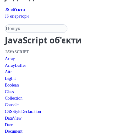
JS об'єкти
JS оператори
Пошук у довіднику
JavaScript
об'єкти
JAVASCRIPT
Array
ArrayBuffer
Attr
BigInt
Boolean
Class
Collection
Console
CSSStyleDeclaration
DataView
Date
Document