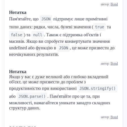
автор:
Bond
Нотатка
Пам'ятайте, що
підтримує лише примітивні
JSON
типи даних: рядки, числа, булеві значення (
та
true
) та
. Також є підтримка об'єктів і
false
null
масивів. Якщо ви спробуєте конвертувати значення
undefined або функцію в
, це може призвести до
JSON
неочікуваних результатів.
автор:
Bond
Нотатка
Якщо у вас є дуже великий або глибоко вкладений
об'єкт, це може призвести до проблем з
продуктивністю при використанні
JSON.stringify()
або
. Пам'ятайте про це та, при
JSON.parse()
можливості, намагайтеся уникати занадто складних
структур даних.
автор:
Bond