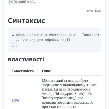
.
beforeunload
автор:
Bond
Синтаксис
window.addEventListener('popstate', function(event
  // Ваш код для обробки події

});
властивості
Властивість
Опис
Містить дані стану, що було
збережено у відповідному записі
історії. Ці дані передаються у
методи `history.pushState()` або
`history.replaceState()`, що
state
дозволяє зберігати інформацію
про стан сторінки та