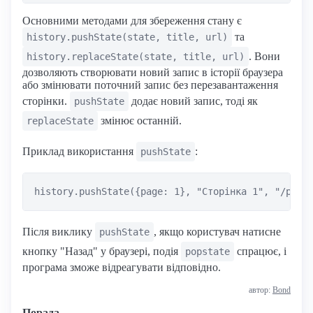
Основними методами для збереження стану є
та
history.pushState(state, title, url)
. Вони
history.replaceState(state, title, url)
дозволяють створювати новий запис в історії браузера
або змінювати поточний запис без перезавантаження
сторінки.
додає новий запис, тоді як
pushState
змінює останній.
replaceState
Приклад використання
:
pushState
Після виклику
, якщо користувач натисне
pushState
кнопку "Назад" у браузері, подія
спрацює, і
popstate
програма зможе відреагувати відповідно.
автор:
Bond
Порада