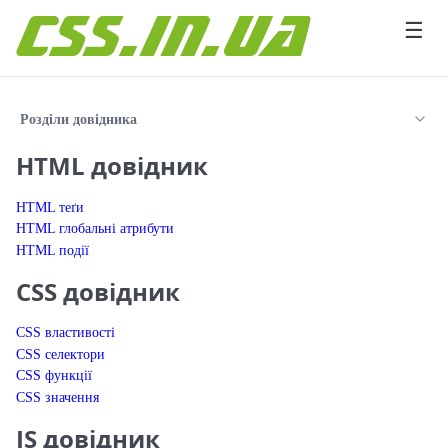
Перейти до вмісту
☰
Розділи довідника
HTML довідник
HTML теґи
HTML глобальні атрибути
HTML події
CSS довідник
CSS властивості
CSS селектори
CSS функції
CSS значення
JS довідник