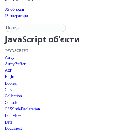
JS об'єкти
JS оператори
Пошук у довіднику
JavaScript
об'єкти
JAVASCRIPT
Array
ArrayBuffer
Attr
BigInt
Boolean
Class
Collection
Console
CSSStyleDeclaration
DataView
Date
Document