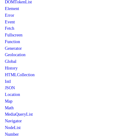
DOMTokenList
Element
Error
Event
Fetch
Fullscreen
Function
Generator
Geolocation
Global
History
HTMLCollection
Intl
JSON
Location
Map
Math
MediaQueryList
Navigator
NodeList
Number