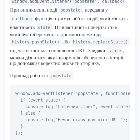
.
window.addEventListener('popstate', callback)
При виникненні події
, передана у
popstate
функція отримує об’єкт події, який містить
callback
властивість
. Ця властивість повертає стан,
state
який було збережено за допомогою методу
або
history.pushState()
history.replaceState()
під час останнього оновлення URL. Завдяки
,
state
можна дізнатися, яку інформацію збережено в історії,
що допомагає коректно оновити сторінку.
Приклад роботи з
:
popstate
window.addEventListener('popstate', function(event
  if (event.state) {

    console.log("Поточний стан:", event.state);

  } else {

    console.log("Немає стану для цієї URL.");

  }
