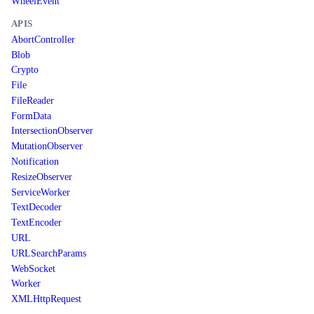
WheelEvent
APIS
AbortController
Blob
Crypto
File
FileReader
FormData
IntersectionObserver
MutationObserver
Notification
ResizeObserver
ServiceWorker
TextDecoder
TextEncoder
URL
URLSearchParams
WebSocket
Worker
XMLHttpRequest