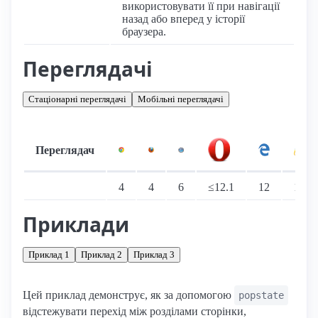
використовувати її при навігації
назад або вперед у історії
браузера.
Переглядачі
Стаціонарні переглядачі
Мобільні переглядачі
Переглядач
Підтримка: стаціонарні переглядачі
4
4
6
≤12.1
12
10
Приклади
Приклад 1
Приклад 2
Приклад 3
Цей приклад демонструє, як за допомогою
popstate
відстежувати перехід між розділами сторінки,