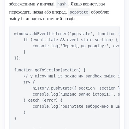
збереженими у вигляді
. Якщо користувач
hash
переходить назад або вперед,
обробляє
popstate
зміну і виводить поточний розділ.
window.addEventListener('popstate', function (even
    if (event.state && event.state.section) {

        console.log('Перехід до розділу:', event.s
    }

});

function goToSection(section) {

    // у пісочниці із захисним sandbox зміна істор
    try {

        history.pushState({ section: section }, ''
        console.log('Додано запис історії:', secti
    } catch (error) {

        console.log('pushState заборонено в цьому 
    }

}
