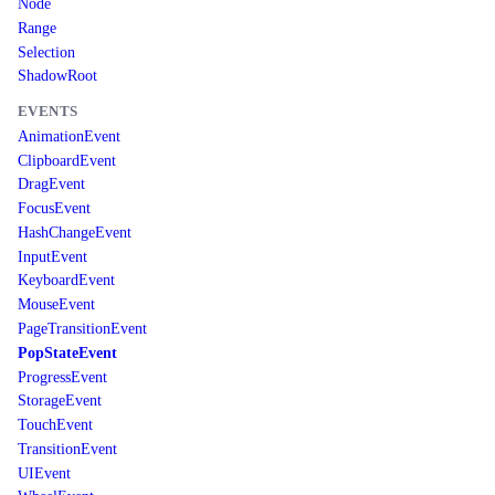
Node
Range
Selection
ShadowRoot
EVENTS
AnimationEvent
ClipboardEvent
DragEvent
FocusEvent
HashChangeEvent
InputEvent
KeyboardEvent
MouseEvent
PageTransitionEvent
PopStateEvent
ProgressEvent
StorageEvent
TouchEvent
TransitionEvent
UIEvent