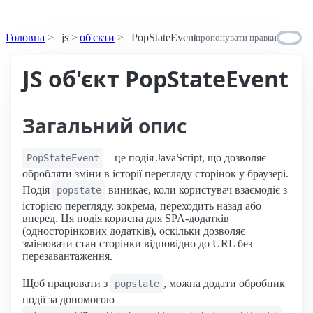
Головна
js
об'єкти
PopStateEvent
пропонувати правки
JS об'єкт PopStateEvent
Загальний опис
– це подія JavaScript, що дозволяє
PopStateEvent
обробляти зміни в історії перегляду сторінок у браузері.
Подія
виникає, коли користувач взаємодіє з
popstate
історією перегляду, зокрема, переходить назад або
вперед. Ця подія корисна для SPA-додатків
(односторінкових додатків), оскільки дозволяє
змінювати стан сторінки відповідно до URL без
перезавантаження.
Щоб працювати з
, можна додати обробник
popstate
події за допомогою