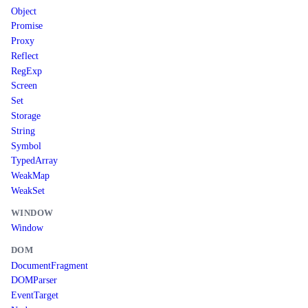
Object
Promise
Proxy
Reflect
RegExp
Screen
Set
Storage
String
Symbol
TypedArray
WeakMap
WeakSet
WINDOW
Window
DOM
DocumentFragment
DOMParser
EventTarget