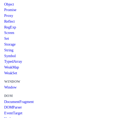
Object
Promise
Proxy
Reflect
RegExp
Screen
Set
Storage
String
Symbol
TypedArray
WeakMap
WeakSet
WINDOW
Window
DOM
DocumentFragment
DOMParser
EventTarget