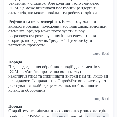
рендерингу сторінок. Але коли ми часто змінюємо
DOM, це може викликати повторний рендеринг
елементів, що може сповільнити роботу сторінки.
Рефлови та перерендерінги
: Кожен раз, коли ви
змінюєте розміри, положення або інші характеристики
елемента, браузер може потребувати знову
розраховувати розташування інших елементів на
сторінці, що відоме як "рефлов". Це може бути
вартісним процесом.
автор:
Bond
Порада
Під час додавання обробників подій до елементів у
DOM, пам'ятайте про те, що вони можуть
накопичуватися та спричиняти витоки пам'яті, якщо ви
не видаляєте їх правильно. Спробуйте використовувати
делегування подій, де це можливо, щоб зменшити
кількість обробників.
автор:
Bond
Порада
Старайтеся не змішувати використання різних методів
маніпуляції DOM, як-от
і чистий