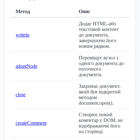
Метод
Опис
Додає HTML-або
текстовий контент
writeln
до документа,
завершуючи його
новим рядком.
Переміщує вузол з
одного документа до
adoptNode
поточного
документа.
Закриває документ,
який був відкритий
close
методом
document.open().
Створює новий
коментар у DOM, не
createComment
відображаючи його
на сторінці.