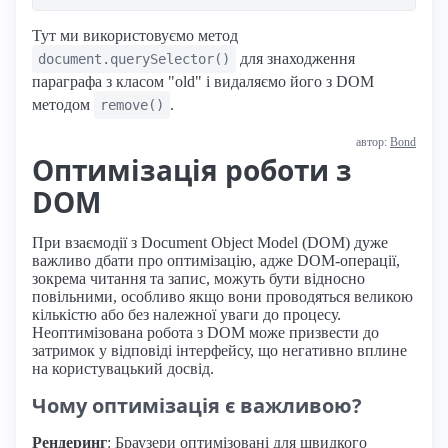
Тут ми використовуємо метод
для знаходження
document.querySelector()
параграфа з класом "old" і видаляємо його з DOM
методом
.
remove()
автор:
Bond
Оптимізація роботи з
DOM
При взаємодії з Document Object Model (DOM) дуже
важливо дбати про оптимізацію, адже DOM-операції,
зокрема читання та запис, можуть бути відносно
повільними, особливо якщо вони проводяться великою
кількістю або без належної уваги до процесу.
Неоптимізована робота з DOM може призвести до
затримок у відповіді інтерфейсу, що негативно вплине
на користувацький досвід.
Чому оптимізація є важливою?
Рендеринг
: Браузери оптимізовані для швидкого