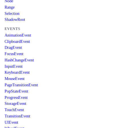
Node
Range
Selection
ShadowRoot
EVENTS
AnimationEvent
ClipboardEvent
DragEvent
FocusEvent
HashChangeEvent
InputEvent
KeyboardEvent
MouseEvent
PageTransitionEvent
PopStateEvent
ProgressEvent
StorageEvent
TouchEvent
TransitionEvent
UIEvent