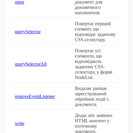
open
документ для
динамічного
наповнення.
Повертає перший
елемент, що
querySelector
відповідає заданому
CSS-селектору.
Повертає усі
елементи, що
відповідають
querySelectorAll
заданому CSS-
селектору, у формі
NodeList.
Видаляє раніше
зареєстрований
removeEventListener
обробник події з
документа.
Додає або замінює
HTML-контент у
write
поточному
документі.