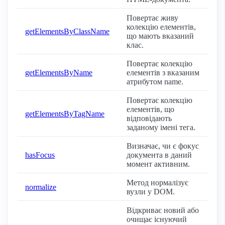
Повертає живу
колекцію елементів,
getElementsByClassName
що мають вказаний
клас.
Повертає колекцію
getElementsByName
елементів з вказаним
атрибутом name.
Повертає колекцію
елементів, що
getElementsByTagName
відповідають
заданому імені тега.
Визначає, чи є фокус
hasFocus
документа в даний
момент активним.
Метод нормалізує
normalize
вузли у DOM.
Відкриває новий або
очищає існуючий