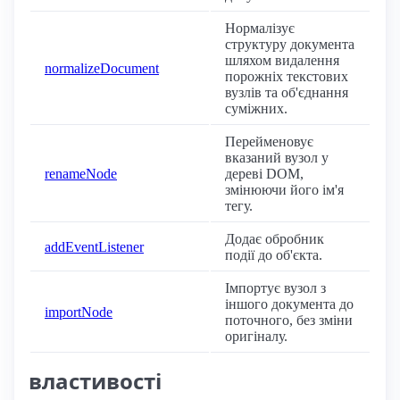
Нормалізує
структуру документа
шляхом видалення
normalizeDocument
порожніх текстових
вузлів та об'єднання
суміжних.
Перейменовує
вказаний вузол у
renameNode
дереві DOM,
змінюючи його ім'я
тегу.
Додає обробник
addEventListener
події до об'єкта.
Імпортує вузол з
іншого документа до
importNode
поточного, без зміни
оригіналу.
властивості