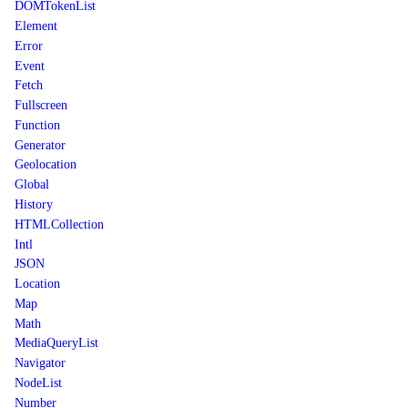
DOMTokenList
Element
Error
Event
Fetch
Fullscreen
Function
Generator
Geolocation
Global
History
HTMLCollection
Intl
JSON
Location
Map
Math
MediaQueryList
Navigator
NodeList
Number