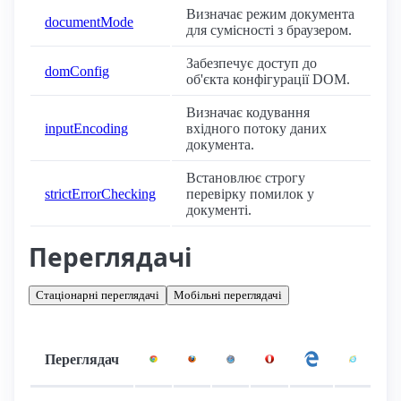
Визначає режим документа
documentMode
для сумісності з браузером.
Забезпечує доступ до
domConfig
об'єкта конфігурації DOM.
Визначає кодування
inputEncoding
вхідного потоку даних
документа.
Встановлює строгу
strictErrorChecking
перевірку помилок у
документі.
Переглядачі
Стаціонарні переглядачі
Мобільні переглядачі
Переглядач
Підтримка: стаціонарні переглядачі