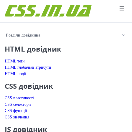
Перейти до вмісту
☰
Розділи довідника
HTML довідник
HTML теґи
HTML глобальні атрибути
HTML події
CSS довідник
CSS властивості
CSS селектори
CSS функції
CSS значення
JS довідник