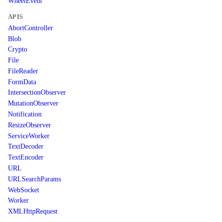
WheelEvent
APIS
AbortController
Blob
Crypto
File
FileReader
FormData
IntersectionObserver
MutationObserver
Notification
ResizeObserver
ServiceWorker
TextDecoder
TextEncoder
URL
URLSearchParams
WebSocket
Worker
XMLHttpRequest