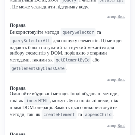
jQuery
JavaScript
. Це може ускладнити підтримку коду.
автор:
Bond
Порада
Використовуйте методи
та
querySelector
для пошуку елементів. Ці методи
querySelectorAll
надають більш потужний та гнучкий механізм для
вибору елементів у DOM, порівняно з старими
методами, такими як
або
getElementById
.
getElementsByClassName
автор:
Bond
Порада
Оминайте вбудовані методи. Іноді вбудовані методи,
такі як
, можуть бути повільнішими, ніж
innerHTML
прямі DOM-операції. Замість цього використовуйте
методи, такі як
та
.
createElement
appendChild
автор:
Bond
Порада