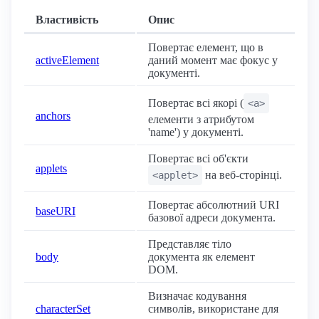
Властивість
Опис
Повертає елемент, що в
activeElement
даний момент має фокус у
документі.
Повертає всі якорі (
<a>
anchors
елементи з атрибутом
'name') у документі.
Повертає всі об'єкти
applets
на веб-сторінці.
<applet>
Повертає абсолютний URI
baseURI
базової адреси документа.
Представляє тіло
body
документа як елемент
DOM.
Визначає кодування
characterSet
символів, використане для