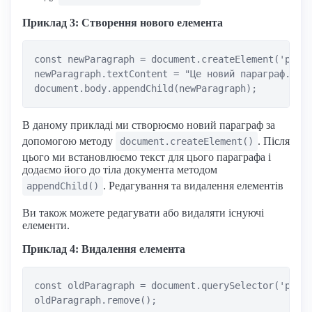
Приклад 3: Створення нового елемента
const newParagraph = document.createElement('p');

newParagraph.textContent = "Це новий параграф.";

В даному прикладі ми створюємо новий параграф за
допомогою методу
. Після
document.createElement()
цього ми встановлюємо текст для цього параграфа і
додаємо його до тіла документа методом
. Редагування та видалення елементів
appendChild()
Ви також можете редагувати або видаляти існуючі
елементи.
Приклад 4: Видалення елемента
const oldParagraph = document.querySelector('p.old