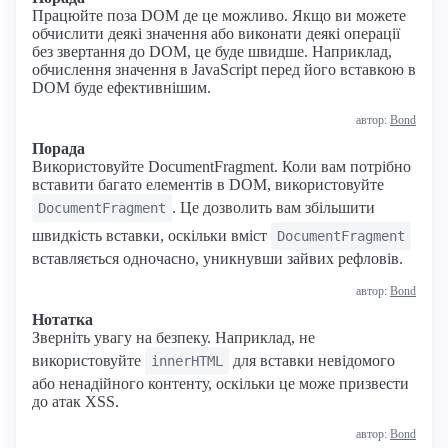
Працюйте поза DOM де це можливо. Якщо ви можете
обчислити деякі значення або виконати деякі операції
без звертання до DOM, це буде швидше. Наприклад,
обчислення значення в JavaScript перед його вставкою в
DOM буде ефективнішим.
автор:
Bond
Порада
Використовуйте DocumentFragment. Коли вам потрібно
вставити багато елементів в DOM, використовуйте
. Це дозволить вам збільшити
DocumentFragment
швидкість вставки, оскільки вміст
DocumentFragment
вставляється одночасно, уникнувши зайвих рефловів.
автор:
Bond
Нотатка
Зверніть увагу на безпеку. Наприклад, не
використовуйте
для вставки невідомого
innerHTML
або ненадійного контенту, оскільки це може призвести
до атак XSS.
автор:
Bond