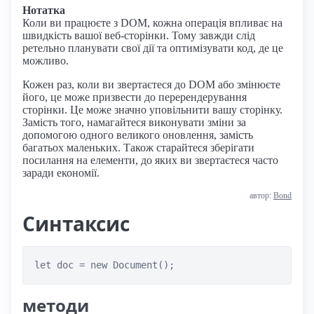
Нотатка
Коли ви працюєте з DOM, кожна операція впливає на
швидкість вашої веб-сторінки. Тому завжди слід
ретельно планувати свої дії та оптимізувати код, де це
можливо.
Кожен раз, коли ви звертаєтеся до DOM або змінюєте
його, це може призвести до перерендерування
сторінки. Це може значно уповільнити вашу сторінку.
Замість того, намагайтеся виконувати зміни за
допомогою одного великого оновлення, замість
багатьох маленьких. Також старайтеся зберігати
посилання на елементи, до яких ви звертаєтеся часто
заради економії.
автор:
Bond
Синтаксис
let doc = new Document();
методи