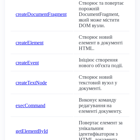
Створює та повертає
порожній
createDocumentFragment
DocumentFragment,
який може містити
DOM вузли.
Створює новий
createElement
елемент в документі
HTML.
Ініціює створення
createEvent
нового об'єкта події.
Створює новий
createTextNode
текстовий вузол у
документі.
Виконує команду
execCommand
редагування на
елементі документу.
Повертає елемент за
унікальним
getElementById
ідентифікатором з
HTML-документа.