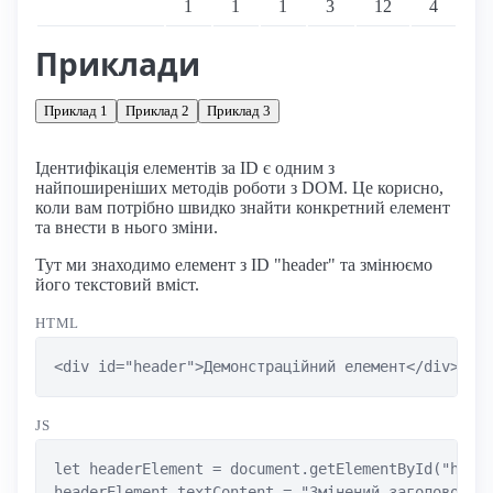
1
1
1
3
12
4
Приклади
Приклад 1
Приклад 2
Приклад 3
Ідентифікація елементів за ID є одним з
найпоширеніших методів роботи з DOM. Це корисно,
коли вам потрібно швидко знайти конкретний елемент
та внести в нього зміни.
Тут ми знаходимо елемент з ID "header" та змінюємо
його текстовий вміст.
HTML
<div id="header">Демонстраційний елемент</div>
JS
let headerElement = document.getElementById("heade
headerElement.textContent = "Змінений заголовок";