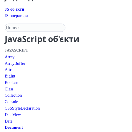
JS об'єкти
JS оператори
Пошук у довіднику
JavaScript
об'єкти
JAVASCRIPT
Array
ArrayBuffer
Attr
BigInt
Boolean
Class
Collection
Console
CSSStyleDeclaration
DataView
Date
Document