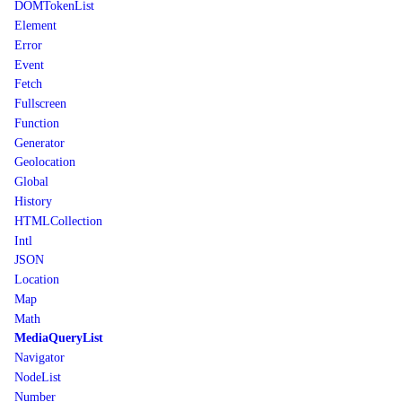
DOMTokenList
Element
Error
Event
Fetch
Fullscreen
Function
Generator
Geolocation
Global
History
HTMLCollection
Intl
JSON
Location
Map
Math
MediaQueryList
Navigator
NodeList
Number