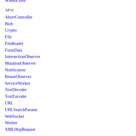
WheelEvent
APIS
AbortController
Blob
Crypto
File
FileReader
FormData
IntersectionObserver
MutationObserver
Notification
ResizeObserver
ServiceWorker
TextDecoder
TextEncoder
URL
URLSearchParams
WebSocket
Worker
XMLHttpRequest