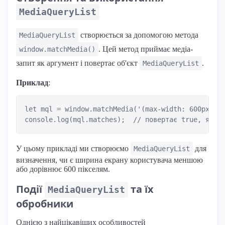
MediaQueryList
створюється за допомогою метода
MediaQueryList
. Цей метод приймає медіа-
window.matchMedia()
запит як аргумент і повертає об'єкт
.
MediaQueryList
Приклад
:
let mql = window.matchMedia('(max-width: 600px)');
У цьому прикладі ми створюємо
для
MediaQueryList
визначення, чи є ширина екрану користувача меншою
або дорівнює 600 пікселям.
Події
та їх
MediaQueryList
обробники
Однією з найцікавіших особливостей