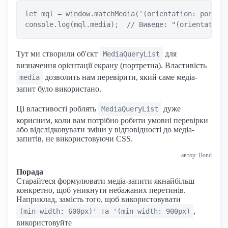
let mql = window.matchMedia('(orientation: portrai
Тут ми створили об'єкт
для
MediaQueryList
визначення орієнтації екрану (портретна). Властивість
дозволить нам перевірити, який саме медіа-
media
запит було використано.
Ці властивості роблять
дуже
MediaQueryList
корисним, коли вам потрібно робити умовні перевірки
або відслідковувати зміни у відповідності до медіа-
запитів, не використовуючи CSS.
автор:
Bond
Порада
Старайтеся формулювати медіа-запити якнайбільш
конкретно, щоб уникнути небажаних перетинів.
Наприклад, замість того, щоб використовувати
,
(min-width: 600px)' та '(min-width: 900px)
використовуйте