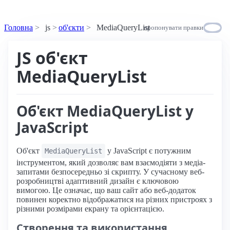
Головна
js
об'єкти
MediaQueryList
пропонувати правки
JS об'єкт
MediaQueryList
Об'єкт MediaQueryList у
JavaScript
Об'єкт
у JavaScript є потужним
MediaQueryList
інструментом, який дозволяє вам взаємодіяти з медіа-
запитами безпосередньо зі скрипту. У сучасному веб-
розробництві адаптивний дизайн є ключовою
вимогою. Це означає, що ваш сайт або веб-додаток
повинен коректно відображатися на різних пристроях з
різними розмірами екрану та орієнтацією.
Створення та використання