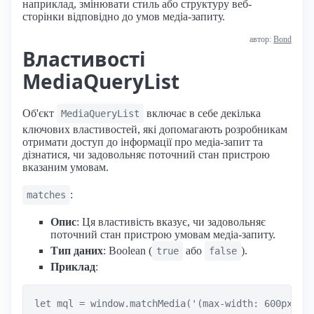
наприклад, змінювати стиль або структуру веб-
сторінки відповідно до умов медіа-запиту.
автор:
Bond
Властивості
MediaQueryList
Об'єкт
включає в себе декілька
MediaQueryList
ключових властивостей, які допомагають розробникам
отримати доступ до інформації про медіа-запит та
дізнатися, чи задовольняє поточний стан пристрою
вказаним умовам.
:
matches
Опис
: Ця властивість вказує, чи задовольняє
поточний стан пристрою умовам медіа-запиту.
Тип даних
: Boolean (
або
).
true
false
Приклад
:
let mql = window.matchMedia('(max-width: 600px)');