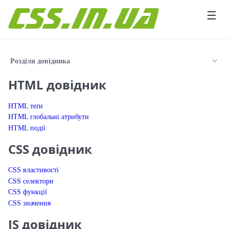
Перейти до вмісту
☰
Розділи довідника
HTML довідник
HTML теґи
HTML глобальні атрибути
HTML події
CSS довідник
CSS властивості
CSS селектори
CSS функції
CSS значення
JS довідник