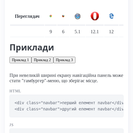
Переглядач
Підтримка: стаціонарні переглядачі
9
6
5.1
12.1
12
10
Приклади
Приклад 1
Приклад 2
Приклад 3
При невеликій ширині екрану навігаційна панель може
стати "гамбургер"-меню, що зберігає місце.
HTML
<div class="navbar">перший елемент navbar</div>

<div class="navbar">другий елемент navbar</div>
JS