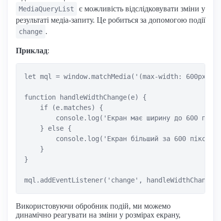
є можливість відслідковувати зміни у
MediaQueryList
результаті медіа-запиту. Це робиться за допомогою події
.
change
Приклад
:
let mql = window.matchMedia('(max-width: 600px)');
function handleWidthChange(e) {

    if (e.matches) {

        console.log('Екран має ширину до 600 піксе
    } else {

        console.log('Екран більший за 600 пікселів
    }

}

Використовуючи обробник подій, ми можемо
динамічно реагувати на зміни у розмірах екрану,