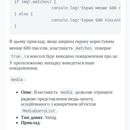
if (mql.matches) {

		console.log('Екран менше 600 пікселів у ширину');

} else {

		console.log('Екран 600 пікселів або більше у ширину');

В цьому прикладі, якщо ширина екрану користувача
менше 600 пікселів, властивість
поверне
matches
, і в консолі буде виведено повідомлення про це.
true
У протилежному випадку виведеться інше
повідомлення.
:
media
Опис
: Властивість
дозволяє отримати
media
рядкове представлення медіа-запиту,
асоційованого з конкретним об'єктом
.
MediaQueryList
Тип даних
: String.
Приклад
: