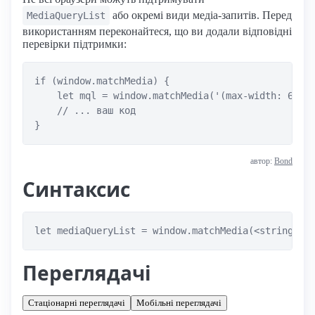
або окремі види медіа-запитів. Перед
MediaQueryList
використанням переконайтеся, що ви додали відповідні
перевірки підтримки:
if (window.matchMedia) {

    let mql = window.matchMedia('(max-width: 600px
    // ... ваш код

автор:
Bond
Синтаксис
let mediaQueryList = window.matchMedia(<string>);
Переглядачі
Стаціонарні переглядачі
Мобільні переглядачі