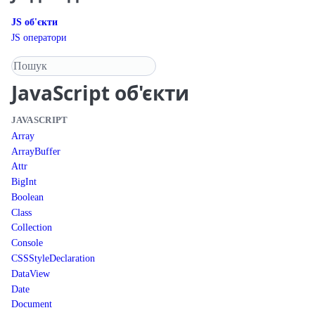
JS об'єкти
JS оператори
Пошук у довіднику
JavaScript
об'єкти
JAVASCRIPT
Array
ArrayBuffer
Attr
BigInt
Boolean
Class
Collection
Console
CSSStyleDeclaration
DataView
Date
Document