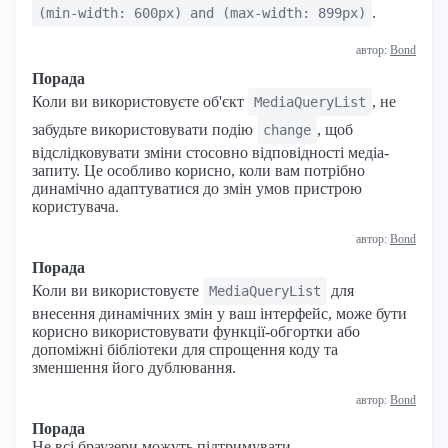
.
(min-width: 600px) and (max-width: 899px)
автор:
Bond
Порада
Коли ви використовуєте об'єкт
, не
MediaQueryList
забудьте використовувати подію
, щоб
change
відслідковувати зміни стосовно відповідності медіа-
запиту. Це особливо корисно, коли вам потрібно
динамічно адаптуватися до змін умов пристрою
користувача.
автор:
Bond
Порада
Коли ви використовуєте
для
MediaQueryList
внесення динамічних змін у ваш інтерфейс, може бути
корисно використовувати функції-обгортки або
допоміжні бібліотеки для спрощення коду та
зменшення його дублювання.
автор:
Bond
Порада
Не всі браузери можуть підтримувати