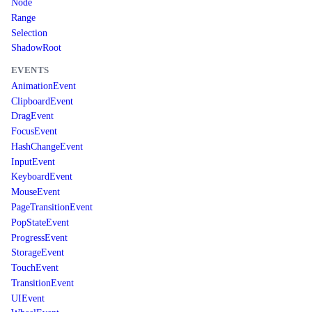
Node
Range
Selection
ShadowRoot
EVENTS
AnimationEvent
ClipboardEvent
DragEvent
FocusEvent
HashChangeEvent
InputEvent
KeyboardEvent
MouseEvent
PageTransitionEvent
PopStateEvent
ProgressEvent
StorageEvent
TouchEvent
TransitionEvent
UIEvent