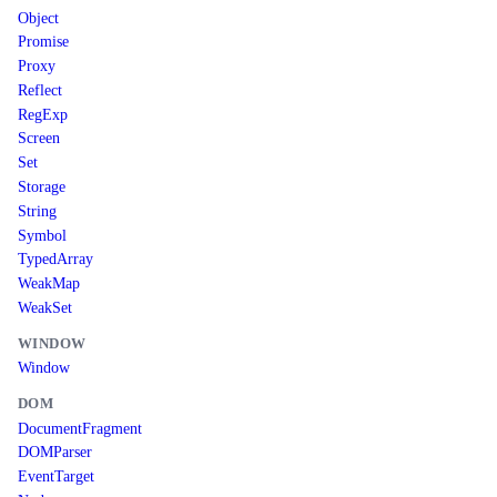
Object
Promise
Proxy
Reflect
RegExp
Screen
Set
Storage
String
Symbol
TypedArray
WeakMap
WeakSet
WINDOW
Window
DOM
DocumentFragment
DOMParser
EventTarget