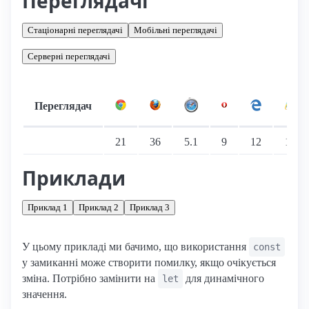
Переглядачі
Стаціонарні переглядачі
Мобільні переглядачі
Серверні переглядачі
Переглядач
Підтримка: стаціонарні переглядачі
21
36
5.1
9
12
11
Приклади
Приклад 1
Приклад 2
Приклад 3
У цьому прикладі ми бачимо, що використання
const
у замиканні може створити помилку, якщо очікується
зміна. Потрібно замінити на
для динамічного
let
значення.