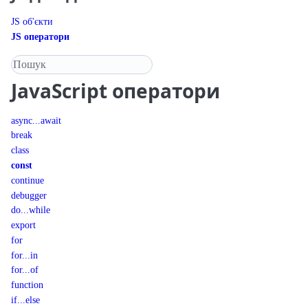
JS об'єкти
JS оператори
Пошук у довіднику
JavaScript
оператори
async...await
break
class
const
continue
debugger
do...while
export
for
for...in
for...of
function
if...else