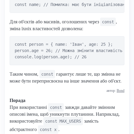
Для об'єктів або масивів, оголошених через
,
const
зміна їхніх властивостей дозволена:
const person = { name: 'Іван', age: 25 };

person.age = 26; // Можна змінити властивість

Таким чином,
гарантує лише те, що змінна не
const
може бути переприсвоєна на інше значення або об'єкт.
автор:
Bond
Порада
При використанні
завжди давайте змінним
const
описові імена, щоб уникнути плутанини. Наприклад,
використовуйте
замість
const MAX_USERS
абстрактного
.
const x