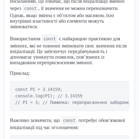
посиланням. Це означає, що після ініціалізації змінної
через
, її значення не можна переназначити.
const
Однак, якщо змінна є об’єктом або масивом, їхні
внутрішні властивості або елементи можуть
змінюватися.
Використання
є найкращою практикою для
const
змінних, які не повинні змінювати своє значення після
ініціалізації. Це забезпечує передбачуваність і
допомагає уникнути помилок, пов’язаних із
випадковим переприсвоєнням змінної.
Приклад:
const PI = 3.14159;

console.log(PI); // 3.14159

Важливо зазначити, що
потребує обов’язкової
const
ініціалізації під час оголошення: