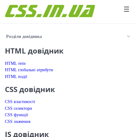
Перейти до вмісту
☰
Розділи довідника
HTML довідник
HTML теґи
HTML глобальні атрибути
HTML події
CSS довідник
CSS властивості
CSS селектори
CSS функції
CSS значення
JS довідник