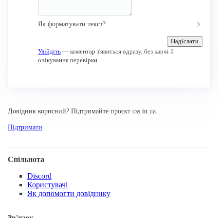
Як форматувати текст?
Надіслати
Увійдіть
— коментар з'явиться одразу, без капчі й
очікування перевірки.
Довідник корисний? Підтримайте проєкт css.in.ua.
Підтримати
Спільнота
Discord
Користувачі
Як допомогти довіднику
Зв'язок