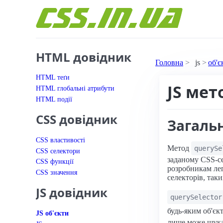
Перейти до вмісту
HTML довідник
Головна
js
об'є
HTML теґи
JS мет
HTML глобальні атрибути
HTML події
CSS довідник
Загаль
CSS властивості
Метод
querySe
CSS селектори
заданому CSS-с
CSS функції
розробникам лег
CSS значення
селекторів, таки
JS довідник
querySelector
будь-яким об'єк
JS об'єкти
лише може шукат