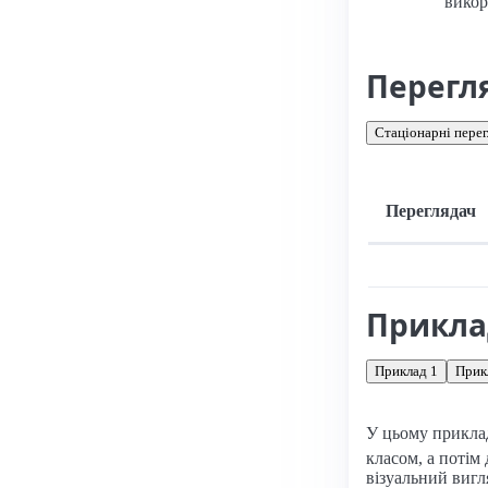
викор
Перегл
Стаціонарні перег
Переглядач
Підтримка: стац
Прикл
Приклад 1
Прик
У цьому прикла
класом, а потім
візуальний вигл