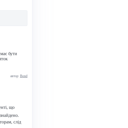
 має бути
яток
автор:
Bond
нті, що
 знайдено.
торам, слід