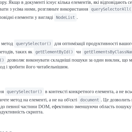
ру. Якщо в документі існує кілька елементів, які відповідають се
ати з усіма ними, розгляньте використання
querySelectorAll(
дповідні елементи у вигляді
.
NodeList
 метод
для оптимізації продуктивності вашого
querySelector()
методів, таких як
чи
getElementById()
getElementsByClassNa
дозволяє виконувати складніші пошуки за один виклик, що 
()
од і зробити його читабельнішим.
ння
в контексті конкретного елемента, а не всь
querySelector()
чте метод на елементі, а не на об'єкті
. Це дозволить
document
 до певної частини DOM, ефективно зменшуючи область пошуку
дуктивність скрипта.