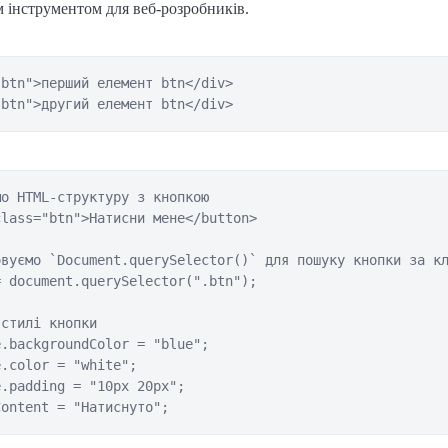
 інструментом для веб-розробників.
btn">перший елемент btn</div>

"btn">другий елемент btn</div>
о HTML-структуру з кнопкою

lass="btn">Натисни мене</button>

вуємо `Document.querySelector()` для пошуку кнопки за кл
 document.querySelector(".btn");

стилі кнопки

.backgroundColor = "blue";

.color = "white";

.padding = "10px 20px";

Content = "Натиснуто";