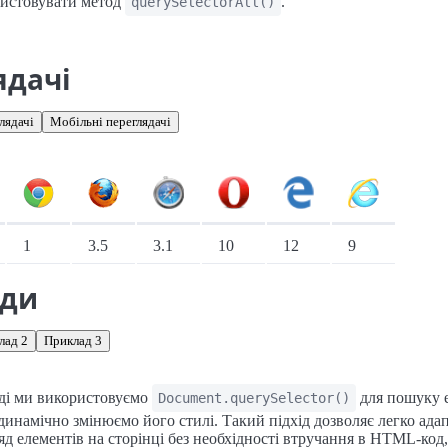
истовувати метод
.
querySelectorAll()
ядачі
лядачі
Мобільні переглядачі
іонарні переглядачі
1
3.5
3.1
10
12
9
ади
лад 2
Приклад 3
ді ми використовуємо
для пошуку е
Document.querySelector()
 динамічно змінюємо його стилі. Такий підхід дозволяє легко ада
яд елементів на сторінці без необхідності втручання в HTML-код