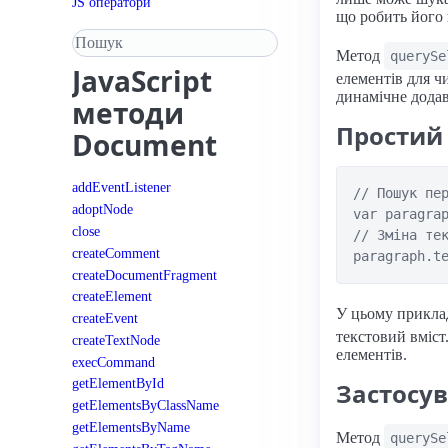
JS оператори
що робить його
Пошук у довіднику
Метод
querySe
JavaScript
елементів для чи
динамічне додав
методи
Простий
Document
addEventListener
// Пошук пер
adoptNode
var paragrap
close
// Зміна тек
createComment
createDocumentFragment
createElement
У цьому прикла
createEvent
текстовий вміст
createTextNode
елементів.
execCommand
getElementById
Застосув
getElementsByClassName
getElementsByName
Метод
querySe