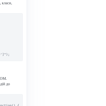
 класи,
DOM.
дій до
nction() {
