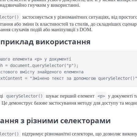
 надзвичайно гнучким у використанні.
застосовується у різноманітних ситуаціях, від простог
lector()
тання або зміни їх властивостей та стилів, до складніших сценарі
ання слухачів подій або маніпуляції з DOM.
 приклад використання
шого елемента <p> у документі

h = document.querySelector("p");

стового вмісту знайденого елемента

ді
шукає перший елемент
у документі т
querySelector()
<p>
. Це демонструє базове застосування методу для доступу та модиф
ання з різними селекторами
підтримує різноманітні селектори, що дозволяє викон
lector()