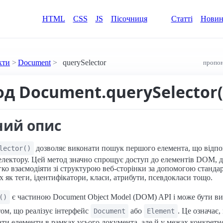
HTML
CSS
JS
Пісочниця
Статті
Нови
кти
Document
querySelector
пропон
од Document.querySelector(
ний опис
дозволяє виконати пошук першого елемента, що відпо
lector()
електору. Цей метод значно спрощує доступ до елементів DOM, 
ко взаємодіяти зі структурою веб-сторінки за допомогою станда
х як теги, ідентифікатори, класи, атрибути, псевдокласи тощо.
є частиною Document Object Model (DOM) API і може бути ви
()
том, що реалізує інтерфейс
або
. Це означає,
Document
Element
и елементи в рамках усього документа, але й у межах конкретн