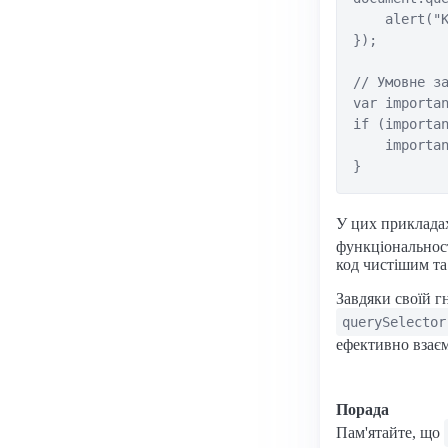
    alert("К
});

// Умовне за
var importan
if (importan
    importan
У цих приклада
функціональност
код чистішим та
Завдяки своїй г
querySelector
ефективно взаєм
Порада
Пам'ятайте, що