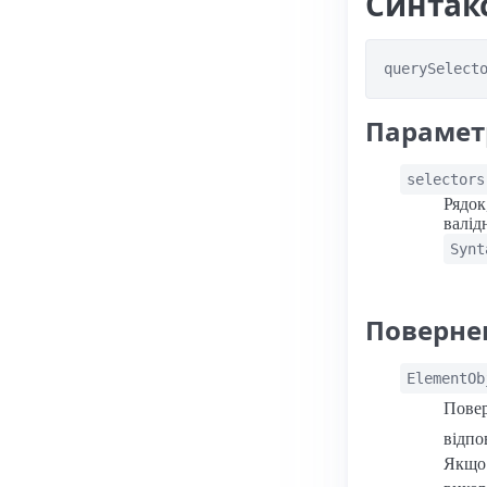
Синтак
querySelect
Парамет
selectors
Рядок
валід
Synt
Поверне
ElementOb
Повер
відпо
Якщо 