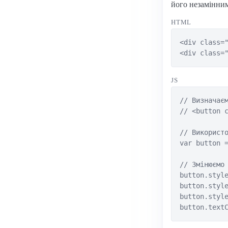
його незамінним
HTML
<div class="
<div class=
JS
// Визначаєм
// <button c
// Використо
var button =
// Змінюємо 
button.style
button.style
button.style
button.text