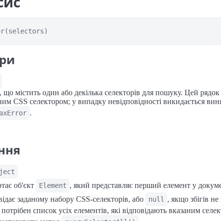
сис
or(selectors)
ри
, що містить один або декілька селекторів для пошуку. Цей рядок
ним CSS селектором; у випадку невідповідності викидається вин
.
axError
ння
ject
тає об'єкт
, який представляє перший елемент у докуме
Element
відає заданому набору CSS-селекторів, або
, якщо збігів не
null
потрібен список усіх елементів, які відповідають вказаним селек