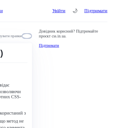
🌙
ни
Увійти
Підтримати
Довідник корисний? Підтримайте
проєкт css.in.ua.
увати правки
Підтримати
)
відає
дозволяючи
ртних CSS-
користаний з
 що метод не
ого елемента,