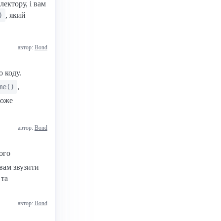
лектору, і вам
, який
)
автор:
Bond
 коду.
,
me()
може
автор:
Bond
ого
 вам звузити
 та
автор:
Bond