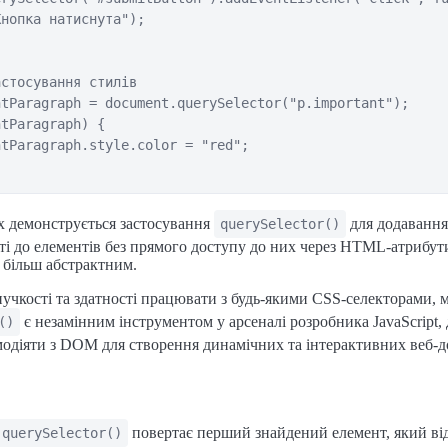
нопка натиснута");

стосування стилів

tParagraph = document.querySelector("p.important");

tParagraph) {

tParagraph.style.color = "red";

х демонструється застосування
для додавання
querySelector()
і до елементів без прямого доступу до них через HTML-атрибут
 більш абстрактним.
нучкості та здатності працювати з будь-якими CSS-селекторами, 
є незамінним інструментом у арсеналі розробника JavaScript,
()
одіяти з DOM для створення динамічних та інтерактивних веб-д
повертає перший знайдений елемент, який ві
querySelector()