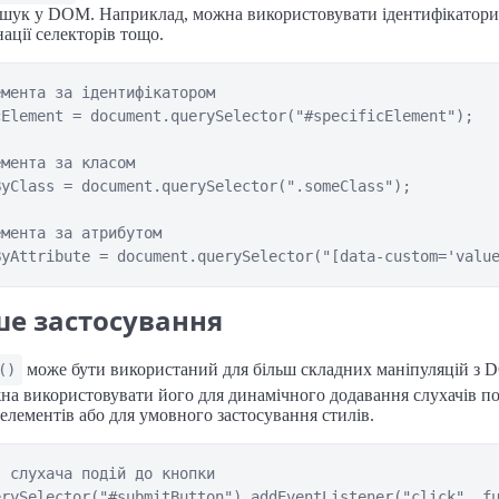
шук у DOM. Наприклад, можна використовувати ідентифікатори,
ації селекторів тощо.
мента за ідентифікатором

Element = document.querySelector("#specificElement");

мента за класом

yClass = document.querySelector(".someClass");

мента за атрибутом

ше застосування
може бути використаний для більш складних маніпуляцій з 
()
а використовувати його для динамічного додавання слухачів по
елементів або для умовного застосування стилів.
 слухача подій до кнопки

rySelector("#submitButton").addEventListener("click", fu