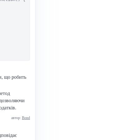
и, що робить
метод
 дозволяючи
одатків.
автор:
Bond
дповідає