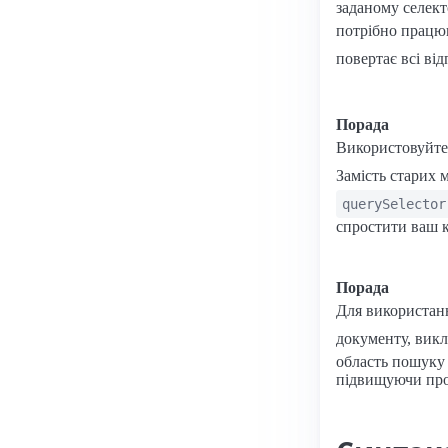
заданому селекто
потрібно працюв
повертає всі ві
Порада
Використовуйте
Замість старих 
querySelector
спростити ваш к
Порада
Для використа
документу, викли
область пошуку
підвищуючи про