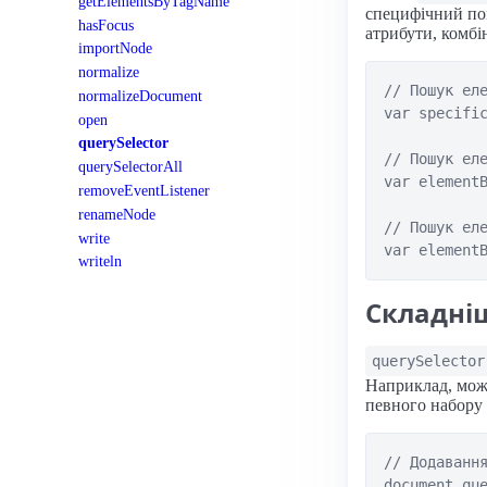
getElementsByTagName
специфічний по
hasFocus
атрибути, комбін
importNode
normalize
// Пошук еле
normalizeDocument
var specific
open
querySelector
// Пошук еле
querySelectorAll
var elementB
removeEventListener
renameNode
// Пошук еле
write
writeln
Складні
querySelector
Наприклад, можн
певного набору 
// Додавання
document.que