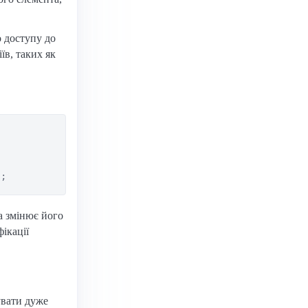
о доступу до
їв, таких як
а змінює його
ікації
увати дуже