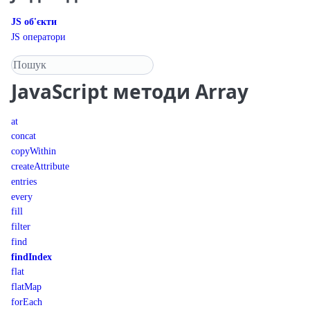
JS об'єкти
JS оператори
Пошук у довіднику
JavaScript
методи Array
at
concat
copyWithin
createAttribute
entries
every
fill
filter
find
findIndex
flat
flatMap
forEach