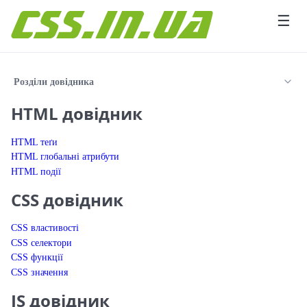
Перейти до вмісту
☰
Розділи довідника
HTML довідник
HTML теґи
HTML глобальні атрибути
HTML події
CSS довідник
CSS властивості
CSS селектори
CSS функції
CSS значення
JS довідник