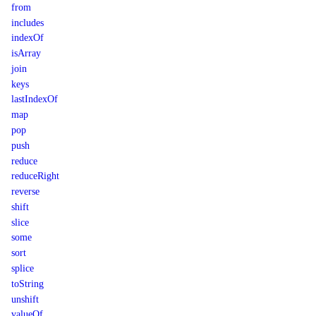
from
includes
indexOf
isArray
join
keys
lastIndexOf
map
pop
push
reduce
reduceRight
reverse
shift
slice
some
sort
splice
toString
unshift
valueOf