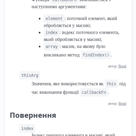
наступними аргументами:
: поточний елемент, який
element
обробляється у масиві;
: індекс поточного елемента,
index
який обробляється у масиві;
: масив, на якому було
array
викликано метод
.
findIndex()
автор:
Bond
thisArg
Значення, яке використовується як
під
this
час виконання функції
.
callbackFn
автор:
Bond
Повернення
index
Індекс першого елемента в масиві, який