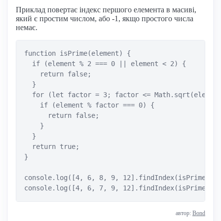
Приклад повертає індекс першого елемента в масиві,
який є простим числом, або -1, якщо простого числа
немає.
function isPrime(element) {

  if (element % 2 === 0 || element < 2) {

    return false;

  }

  for (let factor = 3; factor <= Math.sqrt(element
    if (element % factor === 0) {

      return false;

    }

  }

  return true;

}

console.log([4, 6, 8, 9, 12].findIndex(isPrime)); 
автор:
Bond