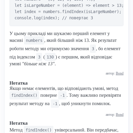
let isLargeNumber = (element) => element > 13;

let index = numbers.findIndex(isLargeNumber);

У цьому прикладі ми шукаємо перший елемент у
масиві
, який більший ніж 13. Як результат
numbers
роботи методу ми отримуємо значення
, бо елемент
3
під індексом
(
) є першим, який відповідає
3
130
умові
"більше ніж 13"
.
автор:
Bond
Нотатка
Якщо немає елементів, що відповідають умові, метод
поверне
. Тому важливо перевіряти
findIndex()
-1
результат методу на
, щоб уникнути помилок.
-1
автор:
Bond
Нотатка
Метод
універсальний. Він передбачає,
findIndex()