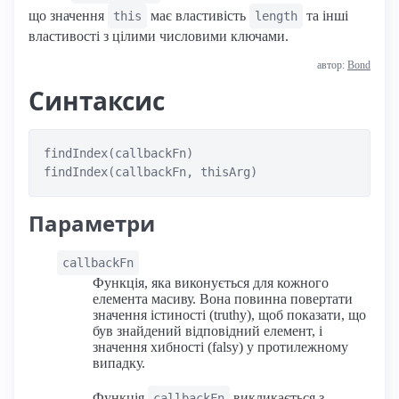
що значення
має властивість
та інші
this
length
властивості з цілими числовими ключами.
автор:
Bond
Синтаксис
findIndex(callbackFn)

Параметри
callbackFn
Функція, яка виконується для кожного
елемента масиву. Вона повинна повертати
значення істиності (truthy), щоб показати, що
був знайдений відповідний елемент, і
значення хибності (falsy) у протилежному
випадку.
Функція
викликається з
callbackFn