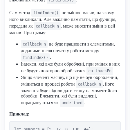
Сам метод
не змінює масив, на якому
findIndex()
його викликали. Але важливо пам'ятати, що функція,
передана як
, може вносити зміни в цей
callbackFn
масив. При цьому:
не буде працювати з елементами,
callbackFn
доданими після початку роботи методу
.
findIndex()
Індекси, які вже були оброблені, при змінах в них
не будуть повторно оброблятися
.
callbackFn
Якщо елемент масиву, що ще не був оброблений,
зміниться в процесі роботи
, його
callbackFn
значення буде відповідати стану на момент його
обробки. Елементи, які були видалені,
опрацьовуються як
.
undefined
Приклад:
let numbers = [5, 12, 8, 130, 44];
