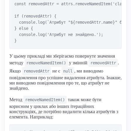
const removedAttr = attrs.removeNamedItem('class')
if (removedAttr) {

  console.log(`Атрибут "${removedAttr.name}" було 
} else {

  console.log('Атрибут не знайдено.');

У цьому прикладі ми зберігаємо повернуте значення
методу
у змінній
.
removeNamedItem()
removedAttr
Якщо
не є
, ми виводимо
removedAttr
null
повідомлення про успішне видалення атрибута. Інакше,
ми виводимо повідомлення про те, що атрибут не
знайдено.
Метод
також може бути
removeNamedItem()
корисним у циклах або інших ітераційних
конструкціях, де потрібно видалити кілька атрибутів з
елемента. Наприклад: