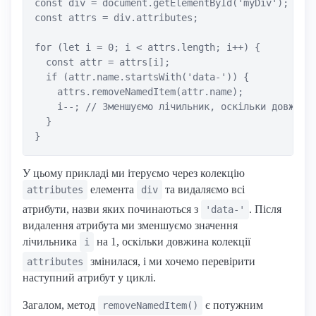
const div = document.getElementById('myDiv');

const attrs = div.attributes;

for (let i = 0; i < attrs.length; i++) {

  const attr = attrs[i];

  if (attr.name.startsWith('data-')) {

    attrs.removeNamedItem(attr.name);

    i--; // Зменшуємо лічильник, оскільки довжина 
  }

У цьому прикладі ми ітеруємо через колекцію
елемента
та видаляємо всі
attributes
div
атрибути, назви яких починаються з
. Після
'data-'
видалення атрибута ми зменшуємо значення
лічильника
на 1, оскільки довжина колекції
i
змінилася, і ми хочемо перевірити
attributes
наступний атрибут у циклі.
Загалом, метод
є потужним
removeNamedItem()