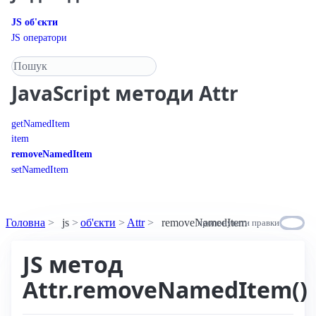
JS об'єкти
JS оператори
Пошук у довіднику
JavaScript
методи Attr
getNamedItem
item
removeNamedItem
setNamedItem
Головна
js
об'єкти
Attr
removeNamedItem
пропонувати правки
JS метод
Attr.removeNamedItem()