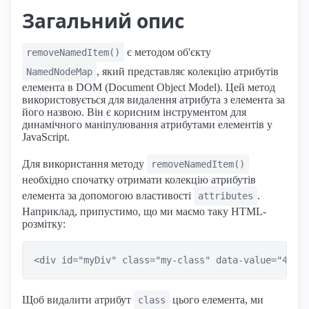
Загальний опис
є методом об'єкту
removeNamedItem()
, який представляє колекцію атрибутів
NamedNodeMap
елемента в DOM (Document Object Model). Цей метод
використовується для видалення атрибута з елемента за
його назвою. Він є корисним інструментом для
динамічного маніпулювання атрибутами елементів у
JavaScript.
Для використання методу
removeNamedItem()
необхідно спочатку отримати колекцію атрибутів
елемента за допомогою властивості
.
attributes
Наприклад, припустимо, що ми маємо таку HTML-
розмітку:
Щоб видалити атрибут
цього елемента, ми
class