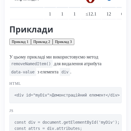
Підтримка: стаціонарні переглядачі
1
1
1
≤12.1
12
6
Приклади
Приклад 1
Приклад 2
Приклад 3
У цьому прикладі ми використовуємо метод
для видалення атрибута
removeNamedItem()
з елемента
.
data-value
div
HTML
<div id="myDiv">Демонстраційний елемент</div>
JS
const div = document.getElementById('myDiv');

const attrs = div.attributes;
