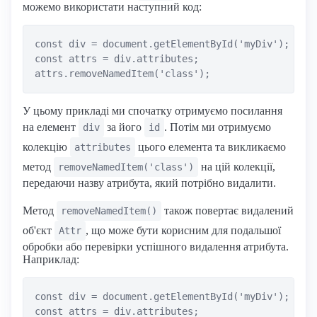
можемо використати наступний код:
const div = document.getElementById('myDiv');

const attrs = div.attributes;

У цьому прикладі ми спочатку отримуємо посилання
на елемент
за його
. Потім ми отримуємо
div
id
колекцію
цього елемента та викликаємо
attributes
метод
на цій колекції,
removeNamedItem('class')
передаючи назву атрибута, який потрібно видалити.
Метод
також повертає видалений
removeNamedItem()
об'єкт
, що може бути корисним для подальшої
Attr
обробки або перевірки успішного видалення атрибута.
Наприклад:
const div = document.getElementById('myDiv');

const attrs = div.attributes;
