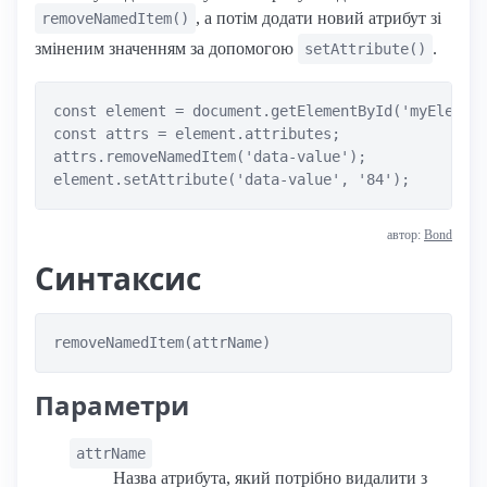
, а потім додати новий атрибут зі
removeNamedItem()
зміненим значенням за допомогою
.
setAttribute()
const element = document.getElementById('myElement
const attrs = element.attributes;

attrs.removeNamedItem('data-value');

автор:
Bond
Синтаксис
removeNamedItem(attrName)
Параметри
attrName
Назва атрибута, який потрібно видалити з