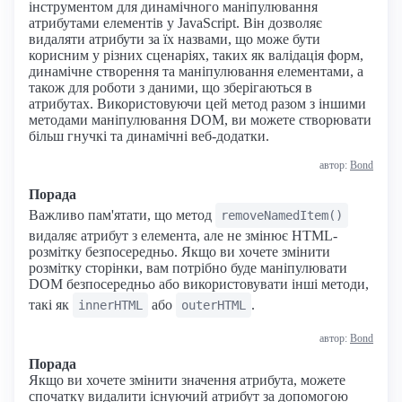
інструментом для динамічного маніпулювання
атрибутами елементів у JavaScript. Він дозволяє
видаляти атрибути за їх назвами, що може бути
корисним у різних сценаріях, таких як валідація форм,
динамічне створення та маніпулювання елементами, а
також для роботи з даними, що зберігаються в
атрибутах. Використовуючи цей метод разом з іншими
методами маніпулювання DOM, ви можете створювати
більш гнучкі та динамічні веб-додатки.
автор:
Bond
Порада
Важливо пам'ятати, що метод
removeNamedItem()
видаляє атрибут з елемента, але не змінює HTML-
розмітку безпосередньо. Якщо ви хочете змінити
розмітку сторінки, вам потрібно буде маніпулювати
DOM безпосередньо або використовувати інші методи,
такі як
або
.
innerHTML
outerHTML
автор:
Bond
Порада
Якщо ви хочете змінити значення атрибута, можете
спочатку видалити існуючий атрибут за допомогою