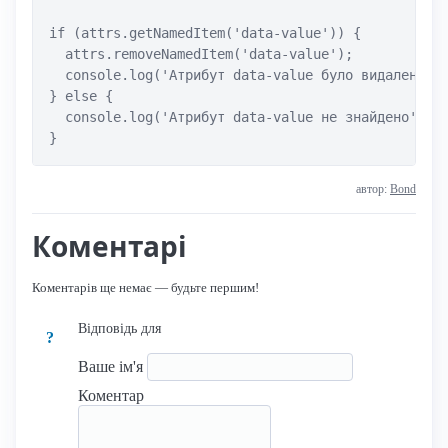
if (attrs.getNamedItem('data-value')) {

  attrs.removeNamedItem('data-value');

  console.log('Атрибут data-value було видалено');
} else {

  console.log('Атрибут data-value не знайдено');

}
автор:
Bond
Коментарі
Коментарів ще немає — будьте першим!
Відповідь для
?
Ваше ім'я
Коментар