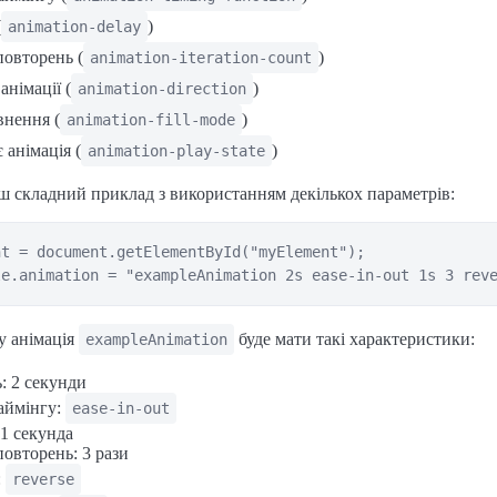
(
)
animation-delay
повторень (
)
animation-iteration-count
німації (
)
animation-direction
внення (
)
animation-fill-mode
 анімація (
)
animation-play-state
ш складний приклад з використанням декількох параметрів:
t = document.getElementById("myElement");

у анімація
буде мати такі характеристики:
exampleAnimation
: 2 секунди
аймінгу:
ease-in-out
 1 секунда
повторень: 3 рази
:
reverse