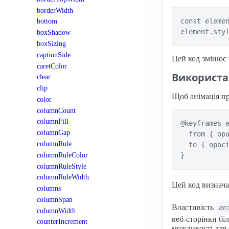
borderWidth
const elemen
bottom
boxShadow
boxSizing
captionSide
Цей код змінює 
caretColor
Використа
clear
clip
Щоб анімація пр
color
columnCount
columnFill
@keyframes e
columnGap
  from { opa
columnRule
  to { opaci
columnRuleColor
columnRuleStyle
columnRuleWidth
Цей код визнач
columns
columnSpan
Властивість
an
columnWidth
веб-сторінки бі
counterIncrement
можливості для 