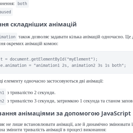
внення:
both
aused
ння складніших анімацій
також дозволяє задавати кілька анімацій одночасно. Це 
imation
ння окремих анімацій комою:
t = document.getElementById("myElement");

і елементу одночасно застосовуються дві анімації:
з тривалістю 2 секунди.
n1
з тривалістю 3 секунди, затримкою 1 секунда та станом запо
n2
ання анімаціями за допомогою JavaScript
оляє не лише встановлювати анімації, але й динамічно змінювати 
а змінити тривалість анімації в процесі виконання: