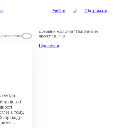
🌙
ни
Увійти
Підтримати
Довідник корисний? Підтримайте
проєкт css.in.ua.
увати правки
Підтримати
араметри
ників, які
дності
ягає в тому,
cript-коду.
тримка,