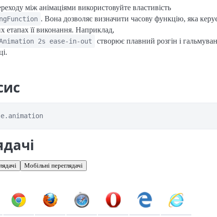
реходу між анімаціями використовуйте властивість
. Вона дозволяє визначити часову функцію, яка кер
ngFunction
их етапах її виконання. Наприклад,
створює плавний розгін і гальмуван
Animation 2s ease-in-out
ці.
сис
le.animation
ядачі
лядачі
Мобільні переглядачі