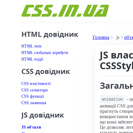
Перейти до вмісту
HTML довідник
Головна
js
об'є
HTML теґи
JS вла
HTML глобальні атрибути
HTML події
CSSSty
CSS довідник
Загаль
CSS властивості
CSS селектори
CSS функції
– ц
animation
CSS значення
анімації CSS дл
прагнуть створю
JS довідник
використання зов
що вона забезпе
JS об'єкти
Це дозволяє лег
кількість повтор