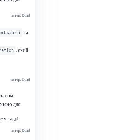
автор:
Bond
та
animate()
, який
mation
автор:
Bond
станом
орисно для
му кадрі.
автор:
Bond