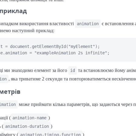
 приклад
ипадком використання властивості
є встановлення а
animation
янемо наступний приклад:
t = document.getElementById("myElement");

ді ми знаходимо елемент за його
та встановлюємо йому аніма
id
, яка триватиме 2 секунди та повторюватиметься нескінченн
ion
метрів
може приймати кілька параметрів, що задаються через п
imation
ації (
)
animation-name
 (
)
animation-duration
аймінгу (
)
animation-timing-function