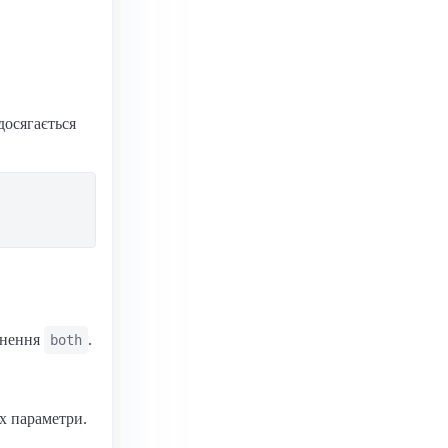
досягається
внення
.
both
їх параметри.