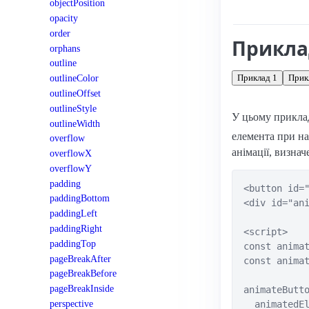
objectPosition
Підтримка: стац
opacity
order
Прикл
orphans
outline
Приклад 1
Прик
outlineColor
outlineOffset
outlineStyle
У цьому прикла
outlineWidth
елемента при на
overflow
анімації, визна
overflowX
overflowY
padding
<button id="
paddingBottom
<div id="ani
paddingLeft
paddingRight
<script>

paddingTop
const animat
pageBreakAfter
const animat
pageBreakBefore
pageBreakInside
animateButto
perspective
  animatedEl