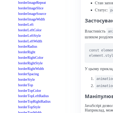
borderImageRepeat
Стан запо
borderImageSlice
Статус:
p
borderImageSource
borderImageWidth
Застосува
borderLeft
borderLeftColor
Властивість
an
borderLeftStyle
шляхом розділе
borderLeftWidth
borderRadius
const elemen
borderRight
borderRightColor
borderRightStyle
borderRightWidth
У цьому приклад
borderSpacing
animatio
borderStyle
borderTop
animatio
borderTopColor
Маніпулюв
borderTopLeftRadius
borderTopRightRadius
JavaScript дозв
borderTopStyle
Наприклад, можн
borderTopWidth