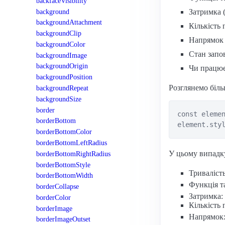
backfaceVisibility
background
Затримка 
backgroundAttachment
Кількість 
backgroundClip
Напрямок а
backgroundColor
Стан запо
backgroundImage
backgroundOrigin
Чи працює
backgroundPosition
Розглянемо біль
backgroundRepeat
backgroundSize
border
const elemen
borderBottom
borderBottomColor
borderBottomLeftRadius
У цьому випадк
borderBottomRightRadius
borderBottomStyle
Тривалість
borderBottomWidth
Функція т
borderCollapse
Затримка:
borderColor
Кількість 
borderImage
Напрямок
borderImageOutset