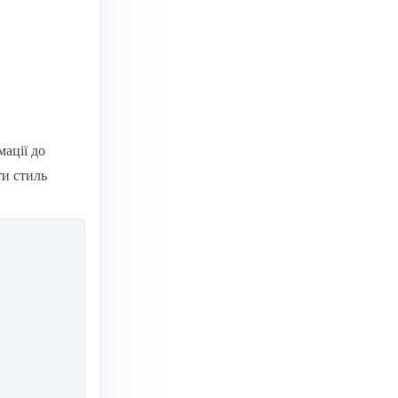
мації до
ти стиль