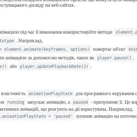
стувацького досвіду на веб-сайтах.
німацією під час її виконання використовуйте методи
element.
. Наприклад,
totype
повертає об'єкт
= element.animate(keyframes, options)
Ani
ти анімацією за допомогою методів, таких як
,
player.pause()
або
.
e()
player.updatePlaybackRate(2)
 властивість
для програмного керування 
animationPlayState
ння
запускає анімацію, а
- призупиняє її. Це к
running
paused
активних анімацій, що реагують на дії користувача. Наприклад,
зупиняє анімацію на поточно
.animationPlayState = 'paused'