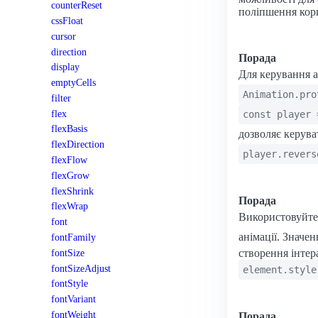
counterReset
поліпшення кори
cssFloat
cursor
direction
Порада
display
Для керування а
emptyCells
Animation.pro
filter
flex
const player 
flexBasis
дозволяє керува
flexDirection
player.revers
flexFlow
flexGrow
flexShrink
Порада
flexWrap
Використовуйте
font
анімації. Значе
fontFamily
fontSize
створення інтер
fontSizeAdjust
element.style
fontStyle
fontVariant
fontWeight
Порада