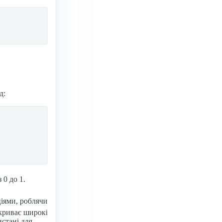
д:
 0 до 1.
ціями, роблячи
дкриває широкі
стані для