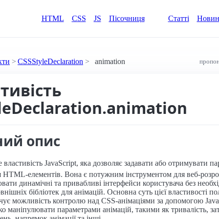
HTML
CSS
JS
Пісочниця
Статті
Нови
кти
CSSStyleDeclaration
animation
пропон
стивість
leDeclaration.animation
ний опис
е властивість JavaScript, яка дозволяє задавати або отримувати п
я HTML-елементів. Вона є потужним інструментом для веб-розроб
вати динамічні та привабливі інтерфейси користувача без необхі
нішніх бібліотек для анімацій. Основна суть цієї властивості пол
чує можливість контролю над CSS-анімаціями за допомогою JavaS
ко маніпулювати параметрами анімацій, такими як тривалість, за
ень, напрямок анімації та інші.