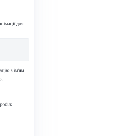
німації для
цію з ім'ям
о.
робіл: