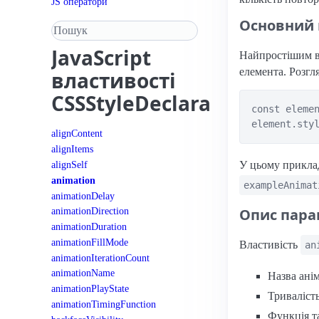
JS оператори
Основний
Пошук у довіднику
JavaScript
Найпростішим в
елемента. Розгл
властивості
CSSStyleDeclaration
const elemen
alignContent
alignItems
alignSelf
У цьому прикла
animation
exampleAnimat
animationDelay
Опис пара
animationDirection
animationDuration
animationFillMode
Властивість
an
animationIterationCount
animationName
Назва анім
animationPlayState
Тривалість
animationTimingFunction
Функція т