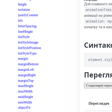
Для плавного пе
height
isolation
animationTimi
justifyContent
анімації на різн
left
animation: my
letterSpacing
початку та в кін
lineHeight
listStyle
Синтак
listStyleImage
listStylePosition
listStyleType
margin
element.sty
marginBottom
marginLeft
Перегл
marginRight
marginTop
Стаціонарні перег
maxHeight
maxWidth
minHeight
minWidth
Переглядач
objectFit