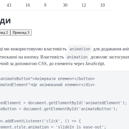
іонарні переглядачі
43
16
9
30
12
10
ади
лад 2
Приклад 3
ді ми використовуємо властивість
для додавання ані
animation
тисканні на кнопку. Властивість
дозволяє застосува
animation
чений за допомогою CSS, до елемента через JavaScript.
animateButton">Анімувати елемент</button>

matedElement">Це анімований елемент</div>

edElement = document.getElementById('animatedElement');

eButton = document.getElementById('animateButton');

n.addEventListener('click', () => {

ement.style.animation = 'slideIn 1s ease-out';
