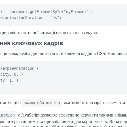
t = document.getElementById("myElement");

тривалість поточної анімації елемента на 5 секунд.
ння ключових кадрів
ацювала, необхідно визначити її ключові кадри в CSS. Наприкла
xampleAnimation {

city: 0; }

ty: 1; }

ає анімацію
, яка змінює прозорість елемента з
exampleAnimation
у JavaScript дозволяє ефективно керувати такими аніма
imation
льш інтерактивними та привабливими для користувачів. Вона ві
створення складних анімаційних ефектів, що можуть бути викори