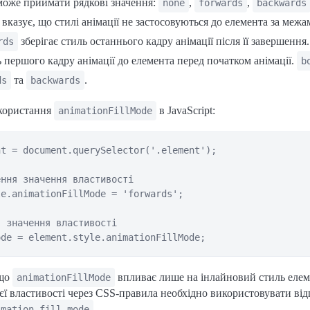
може приймати рядкові значення:
,
,
none
forwards
backwards
вказує, що стилі анімації не застосовуються до елемента за межа
зберігає стиль останнього кадру анімації після її завершення
rds
ь першого кадру анімації до елемента перед початком анімації.
b
та
.
ds
backwards
користання
в JavaScript:
animationFillMode
t = document.querySelector('.element');

ння значення властивості

e.animationFillMode = 'forwards';

 значення властивості

 що
впливає лише на інлайновий стиль елем
animationFillMode
єї властивості через CSS-правила необхідно використовувати ві
.
imation-fill-mode