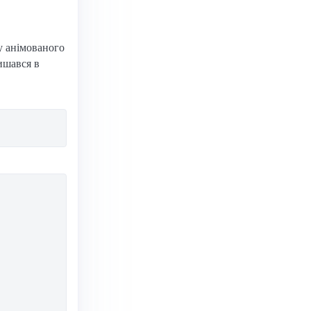
у анімованого
ишався в