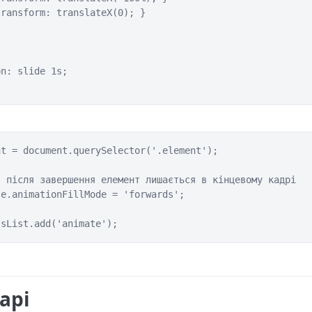
ransform: translateX(0); }

n: slide 1s;

t = document.querySelector('.element');

 після завершення елемент лишається в кінцевому кадрі

e.animationFillMode = 'forwards';

ssList.add('animate');
арі