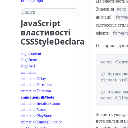
JS оператори
Ця властивість 
Значення
none
Пошук у довіднику
анімації.
forwa
JavaScript
застосовує стил
властивості
ефекти
forwar
CSSStyleDeclaration
Ось приклад ви
alignContent
alignItems
const elemen
alignSelf
animation
// Встановле
animationDelay
element.styl
animationDirection
animationDuration
// Отримання
animationFillMode
animationIterationCount
animationName
Зверніть увагу,
animationPlayState
встановлення ці
animationTimingFunction
властивість
an