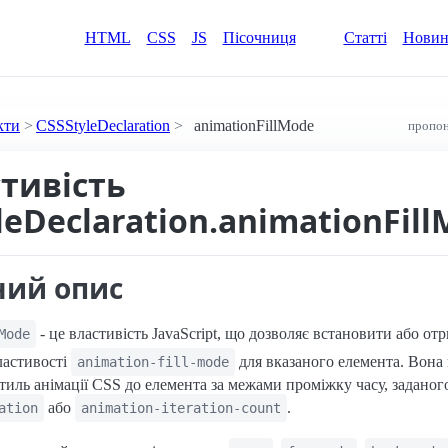
HTML
CSS
JS
Пісочниця
Статті
Нови
кти
CSSStyleDeclaration
animationFillMode
пропон
стивість
leDeclaration.animationFil
ний опис
- це властивість JavaScript, що дозволяє встановити або от
Mode
ластивості
для вказаного елемента. Вона 
animation-fill-mode
стиль анімації CSS до елемента за межами проміжку часу, заданог
або
.
ation
animation-iteration-count