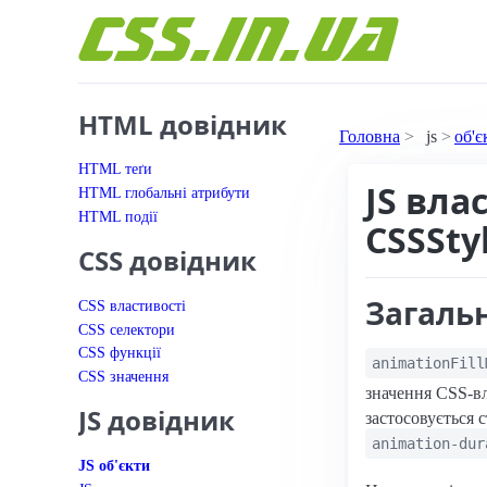
Перейти до вмісту
HTML довідник
Головна
js
об'є
HTML теґи
JS вла
HTML глобальні атрибути
HTML події
CSSSty
CSS довідник
Загаль
CSS властивості
CSS селектори
CSS функції
animationFill
CSS значення
значення CSS-в
JS довідник
застосовується 
animation-dur
JS об'єкти