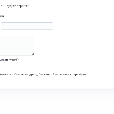
ає — будьте першим!
для
я
р
увати текст?
оментар з'явиться одразу, без капчі й очікування перевірки.