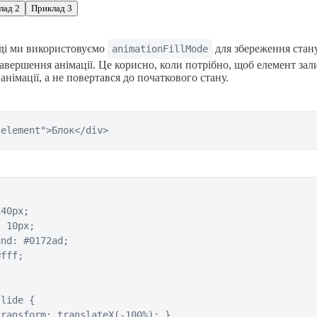
лад 2
Приклад 3
ді ми використовуємо
для збереження стан
animationFillMode
завершення анімації. Це корисно, коли потрібно, щоб елемент зал
анімації, а не повертався до початкового стану.
"element">Блок</div>
40px;

 10px;

nd: #0172ad;

fff;

lide {

ransform: translateX(-100%); }
