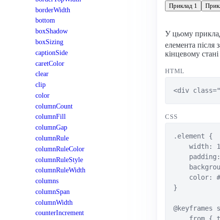
Приклад 1
Прик
borderWidth
bottom
boxShadow
У цьому прикла
boxSizing
елемента після 
captionSide
кінцевому стані 
caretColor
HTML
clear
clip
<div class=
color
columnCount
columnFill
CSS
columnGap
.element {

columnRule
    width: 1
columnRuleColor
    padding:
columnRuleStyle
    backgrou
columnRuleWidth
    color: #
columns
}

columnSpan
columnWidth
@keyframes s
counterIncrement
    from { t