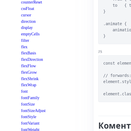
counterReset
    to   { t
cssFloat
}

cursor
direction
.animate {

display
    animatio
emptyCells
}
filter
flex
JS
flexBasis
flexDirection
const elemen
flexFlow
flexGrow
// forwards:
flexShrink
element.styl
flexWrap
font
element.cla
fontFamily
fontSize
fontSizeAdjust
fontStyle
Комент
fontVariant
fontWeight