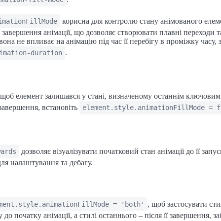
корисна для контролю стану анімованого елем
imationFillMode
я завершення анімації, що дозволяє створювати плавні переходи т
вона не впливає на анімацію під час її перебігу в проміжку часу,
.
imation-duration
щоб елемент залишався у стані, визначеному останнім ключовим
ї завершення, встановіть
element.style.animationFillMode = f
дозволяє візуалізувати початковий стан анімації до її запу
wards
ля налаштування та дебагу.
, щоб застосувати ст
ment.style.animationFillMode = 'both'
 до початку анімації, а стилі останнього – після її завершення, 