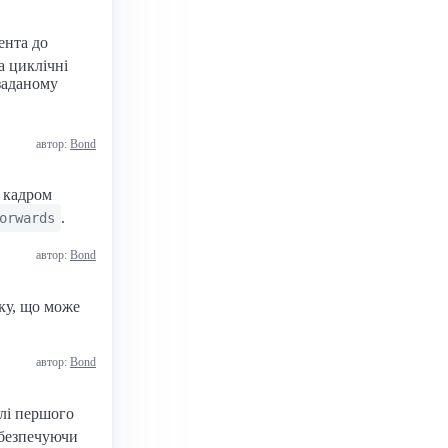
ента до
а циклічні
 заданому
автор:
Bond
 кадром
.
orwards
автор:
Bond
ску, що може
автор:
Bond
илі першого
забезпечуючи