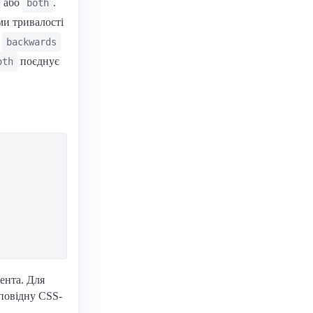
або
.
both
ми тривалості
.
backwards
поєднує
oth
ента. Для
дповідну CSS-