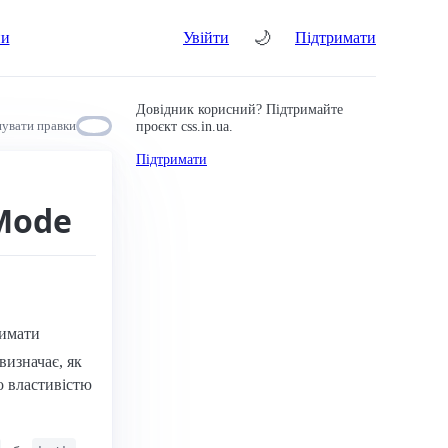
🌙
ни
Увійти
Підтримати
Довідник корисний? Підтримайте
проєкт css.in.ua.
увати правки
Підтримати
lMode
римати
визначає, як
о властивістю