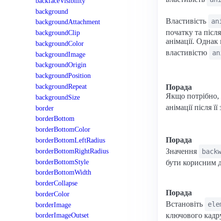
backfaceVisibility
background
Властивість
an
backgroundAttachment
початку та післ
backgroundClip
анімації. Однак 
backgroundColor
властивістю
an
backgroundImage
backgroundOrigin
backgroundPosition
backgroundRepeat
Порада
Якщо потрібно, 
backgroundSize
анімації після ї
border
borderBottom
borderBottomColor
Порада
borderBottomLeftRadius
borderBottomRightRadius
Значення
back
borderBottomStyle
бути корисним д
borderBottomWidth
borderCollapse
Порада
borderColor
Встановіть
ele
borderImage
ключового кадру
borderImageOutset