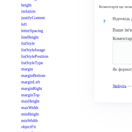
height
Коментарів ще нем
isolation
justifyContent
Відповідь 
?
left
Ваше ім'
letterSpacing
lineHeight
Комента
listStyle
listStyleImage
listStylePosition
listStyleType
margin
Як формат
marginBottom
marginLeft
Увійдіть
— к
marginRight
marginTop
maxHeight
maxWidth
minHeight
minWidth
objectFit