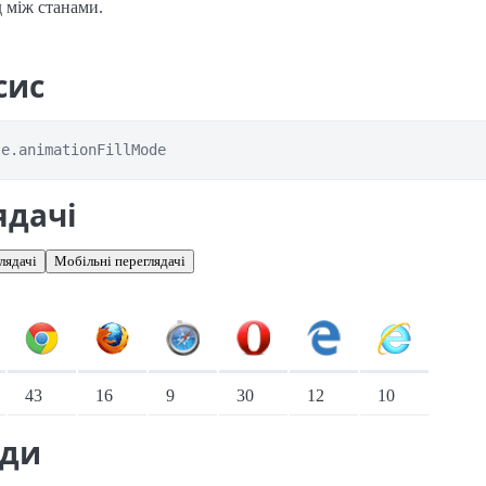
 між станами.
сис
le.animationFillMode
ядачі
лядачі
Мобільні переглядачі
іонарні переглядачі
43
16
9
30
12
10
ади