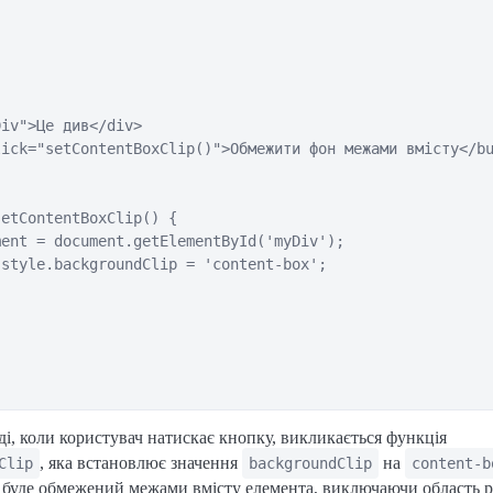
iv">Це див</div>

ick="setContentBoxClip()">Обмежити фон межами вмісту</bu
etContentBoxClip() {

ent = document.getElementById('myDiv');

style.backgroundClip = 'content-box';

і, коли користувач натискає кнопку, викликається функція
, яка встановлює значення
на
Clip
backgroundClip
content-b
 буде обмежений межами вмісту елемента, виключаючи область p