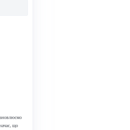
становлюємо
значає, що