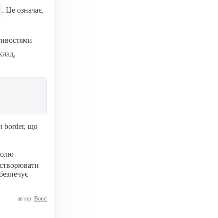
. Це означає,
тивостями
клад,
 border, що
ролю
 створювати
абезпечує
автор:
Bond