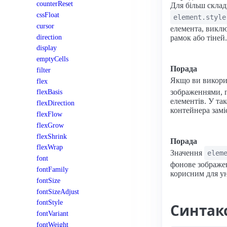
counterReset
Для більш скла
cssFloat
element.style
cursor
елемента, виклю
direction
рамок або тіней.
display
emptyCells
Порада
filter
Якщо ви викори
flex
зображеннями, п
flexBasis
елементів. У та
flexDirection
контейнера замі
flexFlow
flexGrow
flexShrink
Порада
flexWrap
Значення
elem
font
фонове зображен
fontFamily
корисним для ун
fontSize
fontSizeAdjust
fontStyle
Синтак
fontVariant
fontWeight