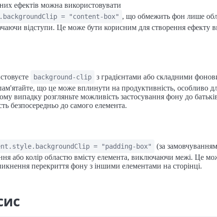
дних ефектів можна використовувати
, що обмежить фон лише об
.backgroundClip = "content-box"
чаючи відступи. Це може бути корисним для створення ефекту в
стовуєте
з градієнтами або складними фоно
background-clip
ам'ятайте, що це може вплинути на продуктивність, особливо д
кому випадку розгляньте можливість застосування фону до батькі
сть безпосередньо до самого елемента.
(за замовчування
ent.style.backgroundClip = "padding-box"
ня або колір областю вмісту елемента, виключаючи межі. Це мо
икнення перекриття фону з іншими елементами на сторінці.
сис