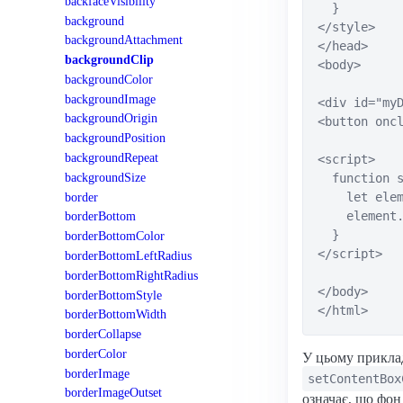
backfaceVisibility
  }

background
</style>

backgroundAttachment
</head>

backgroundClip
<body>

backgroundColor
backgroundImage
<div id="myD
backgroundOrigin
<button oncl
backgroundPosition
backgroundRepeat
<script>

backgroundSize
  function s
border
    let elem
    element.
borderBottom
  }

borderBottomColor
</script>

borderBottomLeftRadius
borderBottomRightRadius
</body>

borderBottomStyle
borderBottomWidth
borderCollapse
borderColor
У цьому приклад
borderImage
setContentBox
borderImageOutset
означає, що фон