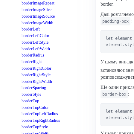
borderImageRepeat
border.
borderImageSlice
Далі розглянемо
borderImageSource
:
padding-box
borderImageWidth
borderLeft
borderLeftColor
let element 
borderLeftStyle
borderLeftWidth
borderRadius
У цьому випадку
borderRight
borderRightColor
встановлює зна
borderRightStyle
розповсюджувати
borderRightWidth
Ще один прикла
borderSpacing
:
border-box
borderStyle
borderTop
borderTopColor
let element 
borderTopLeftRadius
borderTopRightRadius
borderTopStyle
У цьому приклад
borderTopWidth