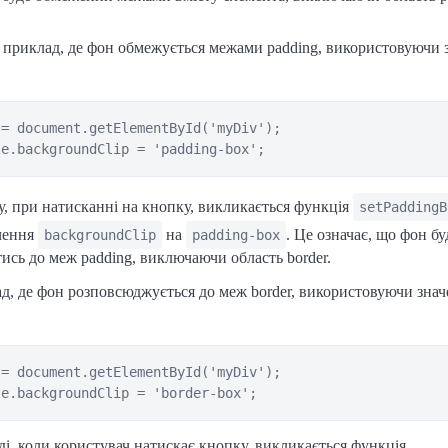
 приклад, де фон обмежується межами padding, використовуючи 
= document.getElementById('myDiv');

, при натисканні на кнопку, викликається функція
setPaddingB
чення
на
. Це означає, що фон бу
backgroundClip
padding-box
сь до меж padding, виключаючи область border.
д, де фон розповсюджується до меж border, використовуючи зна
= document.getElementById('myDiv');

і, коли користувач натискає кнопку, викликається функція