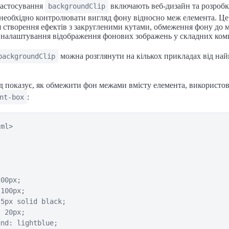
застосування
включають веб-дизайн та розробк
backgroundClip
 необхідно контролювати вигляд фону відносно меж елемента. Ц
 створення ефектів з закругленими кутами, обмеження фону до м
о налаштування відображення фонових зображень у складних ком
можна розглянути на кількох прикладах від на
backgroundClip
 показує, як обмежити фон межами вмісту елемента, використо
:
nt-box
ml>

00px;

100px;

5px solid black;

 20px;

nd: lightblue;
