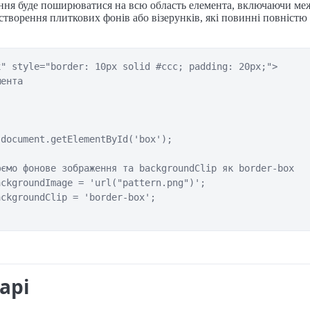
ня буде поширюватися на всю область елемента, включаючи межі
створення плиткових фонів або візерунків, які повинні повніст
" style="border: 10px solid #ccc; padding: 20px;">

ента

document.getElementById('box');

ємо фонове зображення та backgroundClip як border-box

ckgroundImage = 'url("pattern.png")';

ckgroundClip = 'border-box';

арі