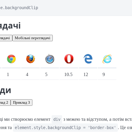
le.backgroundClip
ядачі
лядачі
Мобільні переглядачі
іонарні переглядачі
1
4
5
10.5
12
9
ади
лад 2
Приклад 3
ді ми створюємо елемент
з межею та відступом, а потім в
div
ння та
. Це о
element.style.backgroundClip = 'border-box'