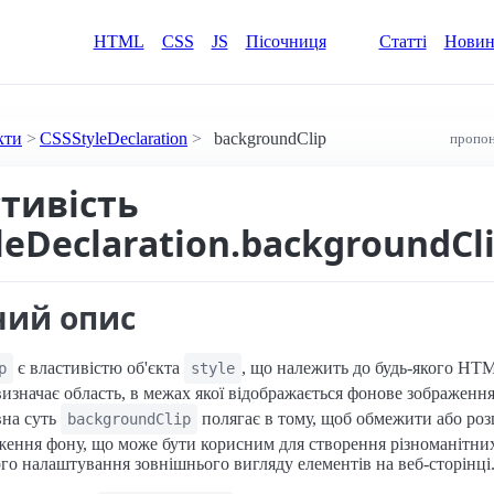
HTML
CSS
JS
Пісочниця
Статті
Нови
кти
CSSStyleDeclaration
backgroundClip
пропон
стивість
leDeclaration.backgroundCl
ний опис
є властивістю об'єкта
, що належить до будь-якого HT
p
style
визначає область, в межах якої відображається фонове зображення
вна суть
полягає в тому, щоб обмежити або ро
backgroundClip
ження фону, що може бути корисним для створення різноманітни
ого налаштування зовнішнього вигляду елементів на веб-сторінці