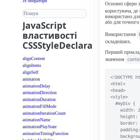
JS оператори
Основні сфери 
користувача, де
Пошук у довіднику
використано для
або для точног
JavaScript
властивості
Використання
складніших.
CSSStyleDeclaration
Перший приклад
alignContent
значення
conte
alignItems
alignSelf
<!DOCTYPE ht
animation
<html>

animationDelay
<head>

animationDirection
<style>

animationDuration
  #myDiv {

animationFillMode
    width: 2
animationIterationCount
    height: 
animationName
    border: 
animationPlayState
    padding:
animationTimingFunction
    backgrou