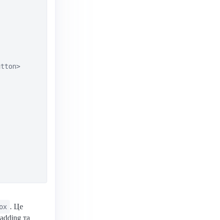
tton>

. Це
ox
adding та