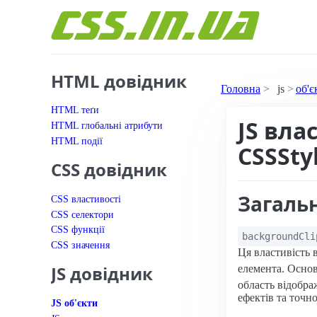
Перейти до вмісту
HTML довідник
Головна
js
об'є
HTML теґи
JS вла
HTML глобальні атрибути
HTML події
CSSSty
CSS довідник
Загаль
CSS властивості
CSS селектори
CSS функції
backgroundCli
CSS значення
Ця властивість 
JS довідник
елемента. Осно
область відобра
ефектів та точн
JS об'єкти