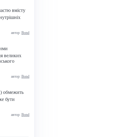
ластю вмісту
нутрішніх
автор:
Bond
вими
ля великих
вського
автор:
Bond
м) обмежить
же бути
автор:
Bond