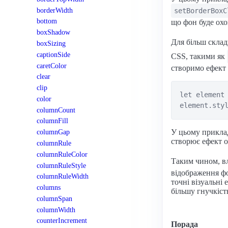
borderWidth
setBorderBoxC
bottom
що фон буде охо
boxShadow
Для більш скла
boxSizing
captionSide
CSS, такими як
caretColor
створимо ефект
clear
clip
let element 
color
columnCount
columnFill
У цьому приклад
columnGap
створює ефект 
columnRule
columnRuleColor
Таким чином, в
columnRuleStyle
відображення фо
columnRuleWidth
точні візуальні
columns
більшу гнучкість
columnSpan
columnWidth
counterIncrement
Порада