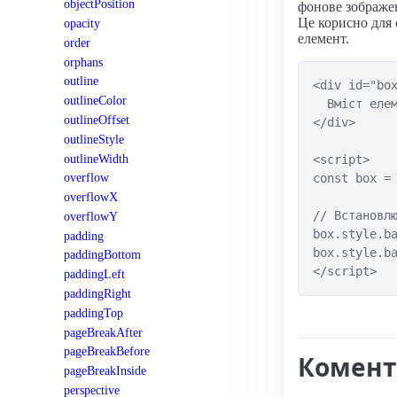
objectPosition
фонове зображен
Це корисно для 
opacity
елемент.
order
orphans
outline
<div id="box
outlineColor
  Вміст елем
outlineOffset
</div>

outlineStyle
outlineWidth
<script>

overflow
const box = 
overflowX
// Встановлю
overflowY
box.style.ba
padding
box.style.ba
paddingBottom
</script>
paddingLeft
paddingRight
paddingTop
pageBreakAfter
pageBreakBefore
Комент
pageBreakInside
perspective