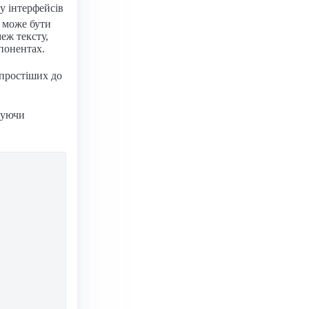
у інтерфейсів
е може бути
еж тексту,
понентах.
йпростіших до
вуючи