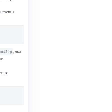
значення
, яка
oxClip
де
чення