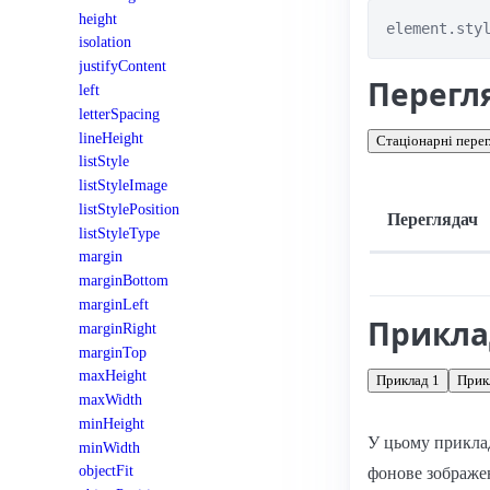
height
element.sty
isolation
justifyContent
Перегл
left
letterSpacing
lineHeight
Стаціонарні перег
listStyle
listStyleImage
listStylePosition
Переглядач
listStyleType
margin
Підтримка: стац
marginBottom
marginLeft
Прикл
marginRight
marginTop
maxHeight
Приклад 1
Прик
maxWidth
minHeight
У цьому прикла
minWidth
objectFit
фонове зображе