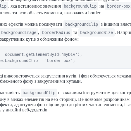
, яка встановлює значення
на
lip
backgroundClip
border-box
плювати всю область елемента, включаючи border.
дних ефектів можна поєднувати
з іншими влас
backgroundClip
,
та
. Напри
backgroundImage
borderRadius
backgroundSize
 закруглених кутів з обмеженим фоном:
= document.getElementById('myDiv');

і використовується закруглення кутів, і фон обмежується межами
обмеженого фону з закругленими кутами.
ластивість
є важливим інструментом для конт
backgroundClip
ну в межах елементів на веб-сторінці. Це дозволяє розробникам
 ефекти, адаптуючи фон відповідно до різних частин елемента, і з
 у дизайні веб-додатків.