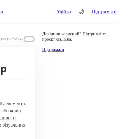
🌙
ни
Увійти
Підтримати
Довідник корисний? Підтримайте
проєкт css.in.ua.
увати правки
Підтримати
ip
ML-елемента.
 або колір
зширити
х візуальних
.