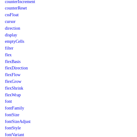
counterIncrement
counterReset
cssFloat
cursor
direction
display
emptyCells
filter
flex
flexBasis
flexDirection
flexFlow
flexGrow
flexShrink
flexWrap
font
fontFamily
fontSize
fontSizeAdjust
fontStyle
fontVariant