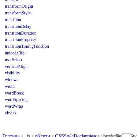
transformOrigin
transformStyle
transition
transitionDelay
transitionDuration
transitionProperty
transitionTimingFunction
unicodeBidi
userSelect
verticalAlign
visibility
widows
width
wordBreak
wordSpacing
wordWrap
zIndex
Головна
js
об'єкти
CSSStyleDeclaration
borderBottomSty
пропонувати правки