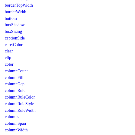
borderTopWidth
borderWidth
bottom
boxShadow
boxSizing
captionSide
caretColor
clear
clip
color
columnCount
columnFill
columnGap
columnRule
columnRuleColor
columnRuleStyle
columnRuleWidth
columns
columnSpan
columnWidth