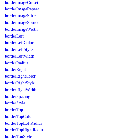
borderImageOutset
borderImageRepeat
borderImageSlice
borderImageSource
borderImageWidth
borderLeft
borderLeftColor
borderLeftStyle
borderLeftWidth
borderRadius
borderRight
borderRightColor
borderRightStyle
borderRightWidth
borderSpacing
borderStyle
borderTop
borderTopColor
borderTopLeftRadius
borderTopRightRadius
borderTopStyle