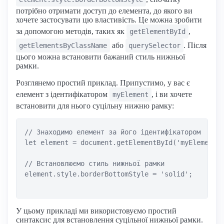
потрібно отримати доступ до елемента, до якого ви
хочете застосувати цю властивість. Це можна зробити
за допомогою методів, таких як
,
getElementById
або
. Після
getElementsByClassName
querySelector
цього можна встановити бажаний стиль нижньої
рамки.
Розглянемо простий приклад. Припустимо, у вас є
елемент з ідентифікатором
, і ви хочете
myElement
встановити для нього суцільну нижню рамку:
// Знаходимо елемент за його ідентифікатором

let element = document.getElementById('myElement')
// Встановлюємо стиль нижньої рамки

element.style.borderBottomStyle = 'solid';

У цьому прикладі ми використовуємо простий
синтаксис для встановлення суцільної нижньої рамки.