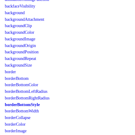
backfaceVisibility
background
backgroundAttachment
backgroundClip
backgroundColor
backgroundImage
backgroundOrigin
backgroundPosition
backgroundRepeat
backgroundSize
border
borderBottom
borderBottomColor
borderBottomLeftRadius
borderBottomRightRadius
borderBottomStyle
borderBottomWidth
borderCollapse
borderColor
borderImage