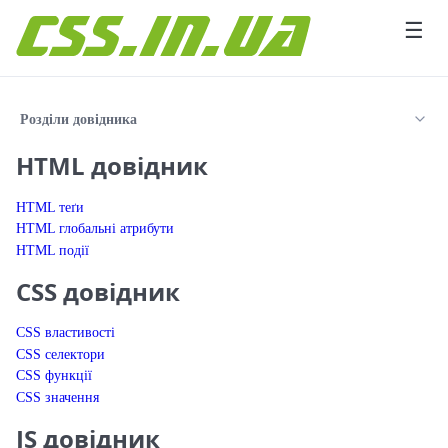
Перейти до вмісту
☰
Розділи довідника
HTML довідник
HTML теґи
HTML глобальні атрибути
HTML події
CSS довідник
CSS властивості
CSS селектори
CSS функції
CSS значення
JS довідник