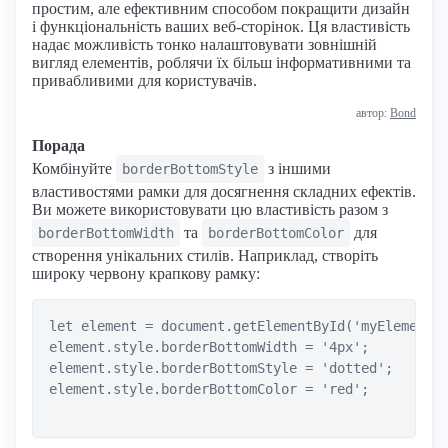
простим, але ефективним способом покращити дизайн
і функціональність ваших веб-сторінок. Ця властивість
надає можливість тонко налаштовувати зовнішній
вигляд елементів, роблячи їх більш інформативними та
привабливими для користувачів.
автор:
Bond
Порада
Комбінуйте
з іншими
borderBottomStyle
властивостями рамки для досягнення складних ефектів.
Ви можете використовувати цю властивість разом з
та
для
borderBottomWidth
borderBottomColor
створення унікальних стилів. Наприклад, створіть
широку червону крапкову рамку:
let element = document.getElementById('myElement')
element.style.borderBottomWidth = '4px';

element.style.borderBottomStyle = 'dotted';

element.style.borderBottomColor = 'red';
