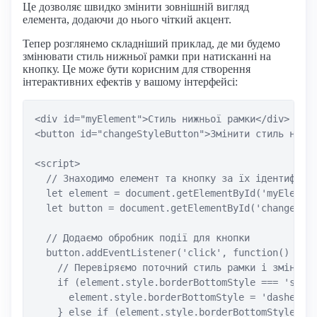
Це дозволяє швидко змінити зовнішній вигляд
елемента, додаючи до нього чіткий акцент.
Тепер розглянемо складніший приклад, де ми будемо
змінювати стиль нижньої рамки при натисканні на
кнопку. Це може бути корисним для створення
інтерактивних ефектів у вашому інтерфейсі:
<div id="myElement">Стиль нижньої рамки</div>

<button id="changeStyleButton">Змінити стиль нижнь
<script>

  // Знаходимо елемент та кнопку за їх ідентифікат
  let element = document.getElementById('myElement
  let button = document.getElementById('changeStyl
  // Додаємо обробник події для кнопки

  button.addEventListener('click', function() {

    // Перевіряємо поточний стиль рамки і змінюємо
    if (element.style.borderBottomStyle === 'solid
      element.style.borderBottomStyle = 'dashed';

    } else if (element.style.borderBottomStyle ===