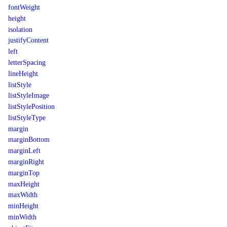
fontWeight
height
isolation
justifyContent
left
letterSpacing
lineHeight
listStyle
listStyleImage
listStylePosition
listStyleType
margin
marginBottom
marginLeft
marginRight
marginTop
maxHeight
maxWidth
minHeight
minWidth