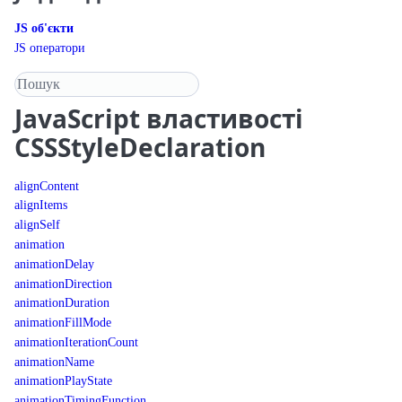
JS об'єкти
JS оператори
Пошук у довіднику
JavaScript
властивості
CSSStyleDeclaration
alignContent
alignItems
alignSelf
animation
animationDelay
animationDirection
animationDuration
animationFillMode
animationIterationCount
animationName
animationPlayState
animationTimingFunction