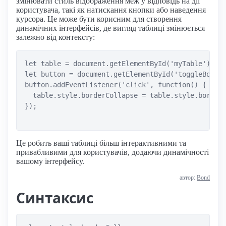
змінювати стиль відображення меж у відповідь на дії
користувача, такі як натискання кнопки або наведення
курсора. Це може бути корисним для створення
динамічних інтерфейсів, де вигляд таблиці змінюється
залежно від контексту:
let table = document.getElementById('myTable');

let button = document.getElementById('toggleBorder
button.addEventListener('click', function() {

  table.style.borderCollapse = table.style.borderC
});

Це робить ваші таблиці більш інтерактивними та
привабливими для користувачів, додаючи динамічності
вашому інтерфейсу.
автор:
Bond
Синтаксис