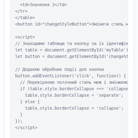
  <td>Значення 2</td>

</tr>

</table>

<button id="changeStyleButton">Змінити стиль меж</
<script>

// Знаходимо таблицю та кнопку за їх ідентифікатор
let table = document.getElementById('myTable');

let button = document.getElementById('changeStyleB
// Додаємо обробник події для кнопки

button.addEventListener('click', function() {

  // Перевіряємо поточний стиль меж і змінюємо йог
  if (table.style.borderCollapse === 'collapse') {
    table.style.borderCollapse = 'separate';

  } else {

    table.style.borderCollapse = 'collapse';

  }

});

</script>
