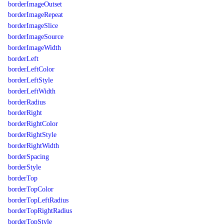
borderImageOutset
borderImageRepeat
borderImageSlice
borderImageSource
borderImageWidth
borderLeft
borderLeftColor
borderLeftStyle
borderLeftWidth
borderRadius
borderRight
borderRightColor
borderRightStyle
borderRightWidth
borderSpacing
borderStyle
borderTop
borderTopColor
borderTopLeftRadius
borderTopRightRadius
borderTopStyle