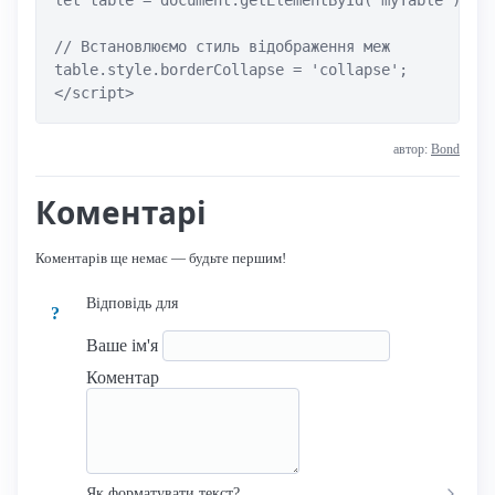
let table = document.getElementById('myTable');

// Встановлюємо стиль відображення меж

table.style.borderCollapse = 'collapse';

</script>
автор:
Bond
Коментарі
Коментарів ще немає — будьте першим!
Відповідь для
?
Ваше ім'я
Коментар
Як форматувати текст?