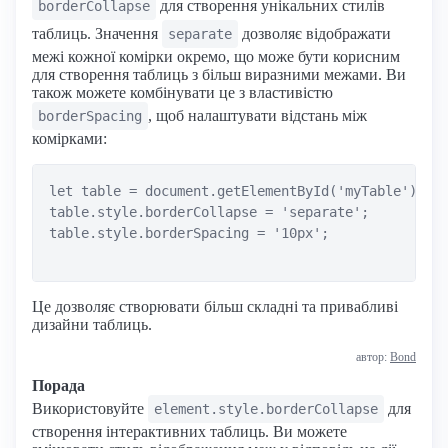
для створення унікальних стилів
borderCollapse
таблиць. Значення
дозволяє відображати
separate
межі кожної комірки окремо, що може бути корисним
для створення таблиць з більш виразними межами. Ви
також можете комбінувати це з властивістю
, щоб налаштувати відстань між
borderSpacing
комірками:
let table = document.getElementById('myTable');

table.style.borderCollapse = 'separate';

table.style.borderSpacing = '10px';

Це дозволяє створювати більш складні та привабливі
дизайни таблиць.
автор:
Bond
Порада
Використовуйте
для
element.style.borderCollapse
створення інтерактивних таблиць. Ви можете