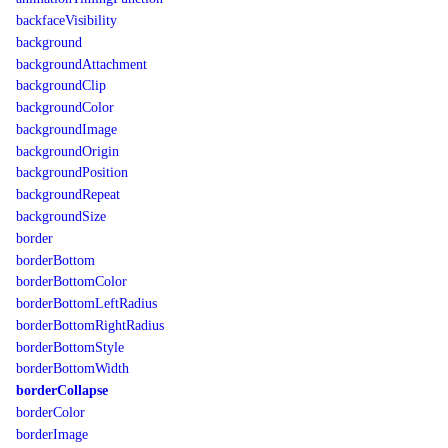
backfaceVisibility
background
backgroundAttachment
backgroundClip
backgroundColor
backgroundImage
backgroundOrigin
backgroundPosition
backgroundRepeat
backgroundSize
border
borderBottom
borderBottomColor
borderBottomLeftRadius
borderBottomRightRadius
borderBottomStyle
borderBottomWidth
borderCollapse
borderColor
borderImage