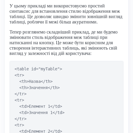
У цьому прикладі ми використовуємо простий
синтаксис для встановлення стилю відображення меж
таблиці. Це дозволяє швидко змінити зовнішній вигляд
таблиці, роблячи її межі більш акуратними.
Тепер розглянемо складніший приклад, де ми будемо
змінювати стиль відображення меж таблиці при
натисканні на кнопку. Це може бути корисним для
створення інтерактивних таблиць, які змінюють свій
вигляд у залежності від дій користувача:
<table id="myTable">

<tr>

  <th>Назва</th>

  <th>Значення</th>

</tr>

<tr>

  <td>Елемент 1</td>

  <td>Значення 1</td>

</tr>

<tr>

  <td>Елемент 2</td>
