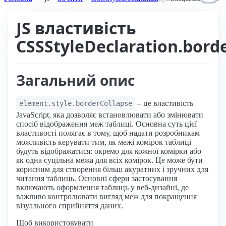
JS властивість
CSSStyleDeclaration.bord
Загальний опис
– це властивість
element.style.borderCollapse
JavaScript, яка дозволяє встановлювати або змінювати
спосіб відображення меж таблиці. Основна суть цієї
властивості полягає в тому, щоб надати розробникам
можливість керувати тим, як межі комірок таблиці
будуть відображатися: окремо для кожної комірки або
як одна суцільна межа для всіх комірок. Це може бути
корисним для створення більш акуратних і зручних для
читання таблиць. Основні сфери застосування
включають оформлення таблиць у веб-дизайні, де
важливо контролювати вигляд меж для покращення
візуального сприйняття даних.
Щоб використовувати