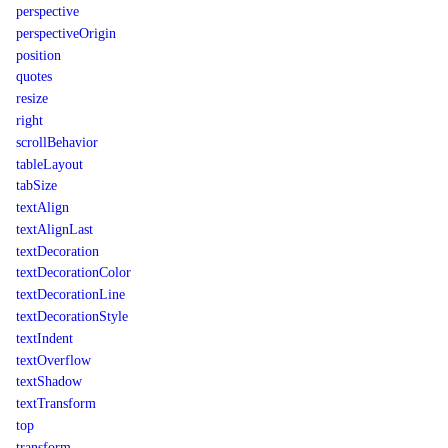
perspective
perspectiveOrigin
position
quotes
resize
right
scrollBehavior
tableLayout
tabSize
textAlign
textAlignLast
textDecoration
textDecorationColor
textDecorationLine
textDecorationStyle
textIndent
textOverflow
textShadow
textTransform
top
transform