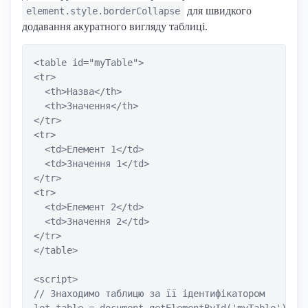
для швидкого
element.style.borderCollapse
додавання акуратного вигляду таблиці.
<table id="myTable">

<tr>

  <th>Назва</th>

  <th>Значення</th>

</tr>

<tr>

  <td>Елемент 1</td>

  <td>Значення 1</td>

</tr>

<tr>

  <td>Елемент 2</td>

  <td>Значення 2</td>

</tr>

</table>

<script>

// Знаходимо таблицю за її ідентифікатором
