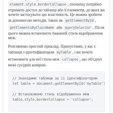
, спочатку потрібно
element.style.borderCollapse
отримати доступ до таблиці або її елементів, до яких ви
хочете застосувати цю властивість. Це можна зробити
за допомогою методів, таких як
,
getElementById
або
. Після
getElementsByClassName
querySelector
цього можна встановити бажаний стиль відображення
меж.
Розглянемо простий приклад. Припустимо, у вас є
таблиця з ідентифікатором
, і ви хочете
myTable
встановити для неї стиль меж
, що об'єднує
collapse
межі сусідніх комірок:
// Знаходимо таблицю за її ідентифікатором

let table = document.getElementById('myTable');

// Встановлюємо стиль відображення меж

table.style.borderCollapse = 'collapse';
