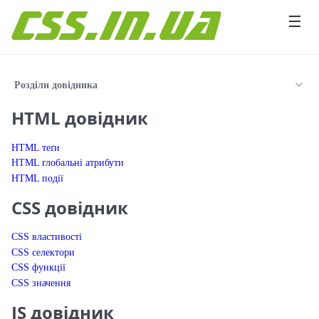
Перейти до вмісту
☰
Розділи довідника
HTML довідник
HTML теґи
HTML глобальні атрибути
HTML події
CSS довідник
CSS властивості
CSS селектори
CSS функції
CSS значення
JS довідник