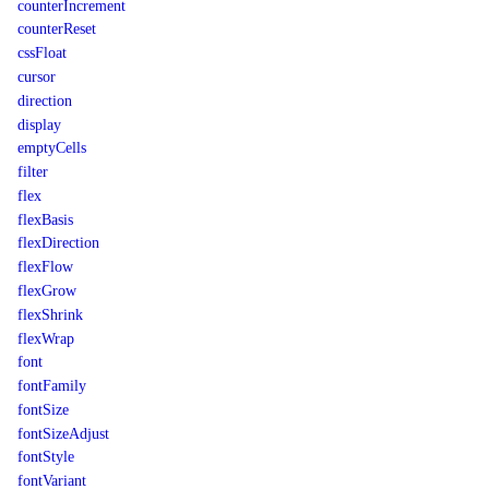
counterIncrement
counterReset
cssFloat
cursor
direction
display
emptyCells
filter
flex
flexBasis
flexDirection
flexFlow
flexGrow
flexShrink
flexWrap
font
fontFamily
fontSize
fontSizeAdjust
fontStyle
fontVariant