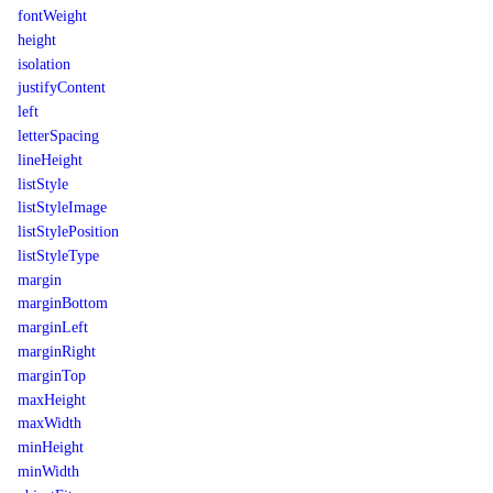
fontWeight
height
isolation
justifyContent
left
letterSpacing
lineHeight
listStyle
listStyleImage
listStylePosition
listStyleType
margin
marginBottom
marginLeft
marginRight
marginTop
maxHeight
maxWidth
minHeight
minWidth