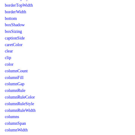
borderTopWidth
borderWidth
bottom
boxShadow
boxSizing
captionSide
caretColor
clear
clip
color
columnCount
columnFill
columnGap
columnRule
columnRuleColor
columnRuleStyle
columnRuleWidth
columns
columnSpan
columnWidth