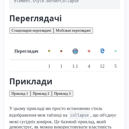
element.style.borderCollapse
Переглядачі
Стаціонарні переглядачі
Мобільні переглядачі
Переглядач
Підтримка: стаціонарні переглядачі
1
1
1.1
4
12
5
Приклади
Приклад 1
Приклад 2
Приклад 3
У цьому прикладі ми просто встановимо стиль
відображення меж таблиці на
, що об'єднує
collapse
межі сусідніх комірок. Це базовий приклад, який
демонструє, як можна використовувати властивість