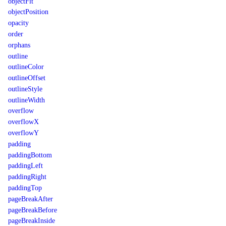
objectFit
objectPosition
opacity
order
orphans
outline
outlineColor
outlineOffset
outlineStyle
outlineWidth
overflow
overflowX
overflowY
padding
paddingBottom
paddingLeft
paddingRight
paddingTop
pageBreakAfter
pageBreakBefore
pageBreakInside