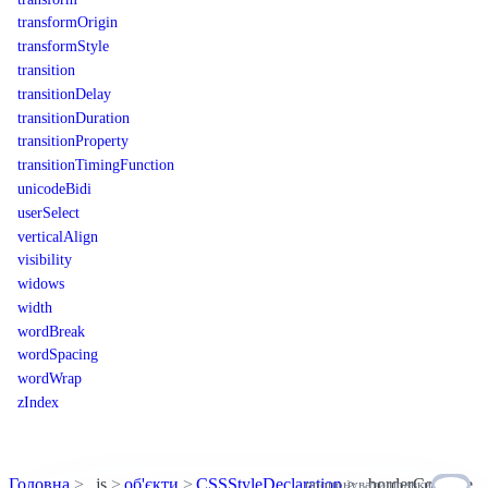
transformOrigin
transformStyle
transition
transitionDelay
transitionDuration
transitionProperty
transitionTimingFunction
unicodeBidi
userSelect
verticalAlign
visibility
widows
width
wordBreak
wordSpacing
wordWrap
zIndex
Головна
js
об'єкти
CSSStyleDeclaration
borderCollapse
пропонувати правки