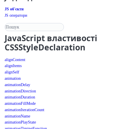
JS об'єкти
JS оператори
Пошук у довіднику
JavaScript
властивості
CSSStyleDeclaration
alignContent
alignItems
alignSelf
animation
animationDelay
animationDirection
animationDuration
animationFillMode
animationIterationCount
animationName
animationPlayState
animationTimingFunction