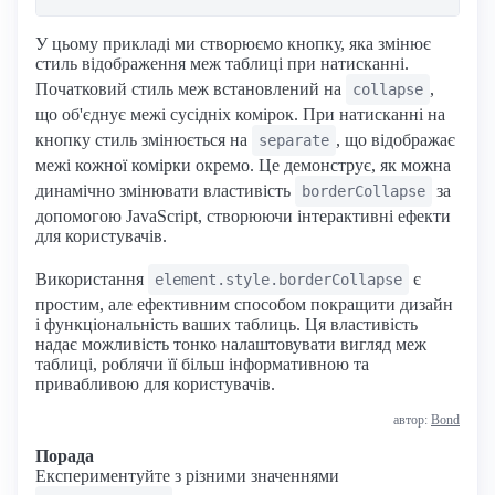
У цьому прикладі ми створюємо кнопку, яка змінює
стиль відображення меж таблиці при натисканні.
Початковий стиль меж встановлений на
,
collapse
що об'єднує межі сусідніх комірок. При натисканні на
кнопку стиль змінюється на
, що відображає
separate
межі кожної комірки окремо. Це демонструє, як можна
динамічно змінювати властивість
за
borderCollapse
допомогою JavaScript, створюючи інтерактивні ефекти
для користувачів.
Використання
є
element.style.borderCollapse
простим, але ефективним способом покращити дизайн
і функціональність ваших таблиць. Ця властивість
надає можливість тонко налаштовувати вигляд меж
таблиці, роблячи її більш інформативною та
привабливою для користувачів.
автор:
Bond
Порада
Експериментуйте з різними значеннями