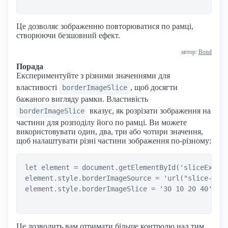
Це дозволяє зображенню повторюватися по рамці,
створюючи безшовний ефект.
автор:
Bond
Порада
Експериментуйте з різними значеннями для
властивості
, щоб досягти
borderImageSlice
бажаного вигляду рамки. Властивість
вказує, як розрізати зображення на
borderImageSlice
частини для розподілу його по рамці. Ви можете
використовувати один, два, три або чотири значення,
щоб налаштувати різні частини зображення по-різному:
let element = document.getElementById('sliceExampl
element.style.borderImageSource = 'url("slice-bord
element.style.borderImageSlice = '30 10 20 40'; //
Це дозволить вам отримати більше контролю над тим,