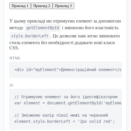
Приклад 1
Приклад 2
Приклад 3
У цьому прикладі ми отримуємо елемент за допомогою
методу
і змінюємо його властивість
getElementById
. Це дозволяє нам легко змінювати
style.borderLeft
стиль елемента без необхідності додавати нові класи
CSS.
HTML
<div id="myElement">Демонстраційний елемент</div>
JS
// Отримуємо елемент за його ідентифікатором

var element = document.getElementById('myElement')
// Змінюємо колір лівої межі на червоний

element.style.borderLeft = '2px solid red';