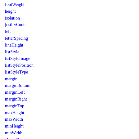
fontWeight
height
isolation
justifyContent
left
letterSpacing
lineHeight
listStyle
listStyleImage
listStylePosition
listStyleType
margin
marginBottom
marginLeft
marginRight
marginTop
maxHeight
maxWidth
minHeight
minWidth