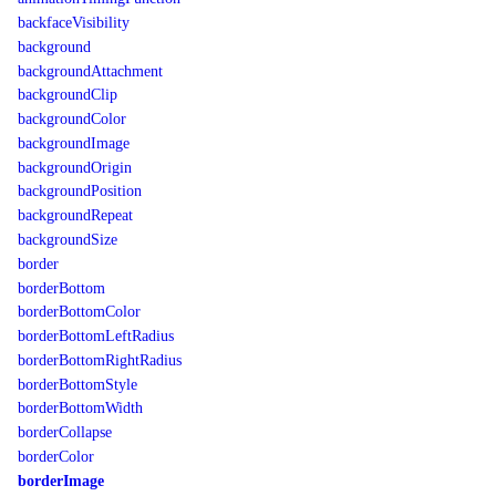
backfaceVisibility
background
backgroundAttachment
backgroundClip
backgroundColor
backgroundImage
backgroundOrigin
backgroundPosition
backgroundRepeat
backgroundSize
border
borderBottom
borderBottomColor
borderBottomLeftRadius
borderBottomRightRadius
borderBottomStyle
borderBottomWidth
borderCollapse
borderColor
borderImage