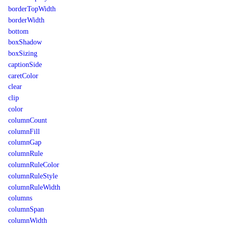
borderTopWidth
borderWidth
bottom
boxShadow
boxSizing
captionSide
caretColor
clear
clip
color
columnCount
columnFill
columnGap
columnRule
columnRuleColor
columnRuleStyle
columnRuleWidth
columns
columnSpan
columnWidth