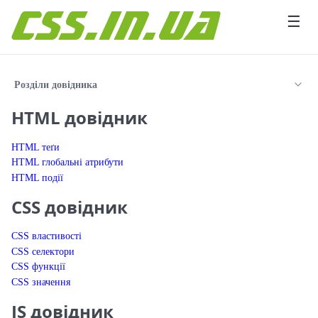
Перейти до вмісту
☰
Розділи довідника
HTML довідник
HTML теґи
HTML глобальні атрибути
HTML події
CSS довідник
CSS властивості
CSS селектори
CSS функції
CSS значення
JS довідник