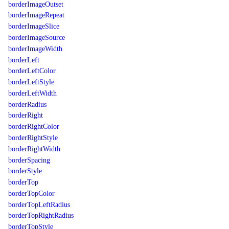
borderImageOutset
borderImageRepeat
borderImageSlice
borderImageSource
borderImageWidth
borderLeft
borderLeftColor
borderLeftStyle
borderLeftWidth
borderRadius
borderRight
borderRightColor
borderRightStyle
borderRightWidth
borderSpacing
borderStyle
borderTop
borderTopColor
borderTopLeftRadius
borderTopRightRadius
borderTopStyle