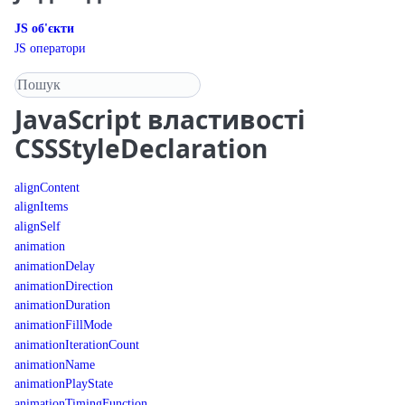
JS об'єкти
JS оператори
Пошук у довіднику
JavaScript
властивості
CSSStyleDeclaration
alignContent
alignItems
alignSelf
animation
animationDelay
animationDirection
animationDuration
animationFillMode
animationIterationCount
animationName
animationPlayState
animationTimingFunction