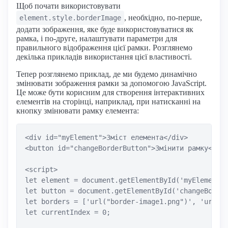
Щоб почати використовувати
, необхідно, по-перше,
element.style.borderImage
додати зображення, яке буде використовуватися як
рамка, і по-друге, налаштувати параметри для
правильного відображення цієї рамки. Розглянемо
декілька прикладів використання цієї властивості.
Тепер розглянемо приклад, де ми будемо динамічно
змінювати зображення рамки за допомогою JavaScript.
Це може бути корисним для створення інтерактивних
елементів на сторінці, наприклад, при натисканні на
кнопку змінювати рамку елемента:
<div id="myElement">Зміст елемента</div>

<button id="changeBorderButton">Змінити рамку</but
<script>

let element = document.getElementById('myElement')
let button = document.getElementById('changeBorder
let borders = ['url("border-image1.png")', 'url("b
let currentIndex = 0;
