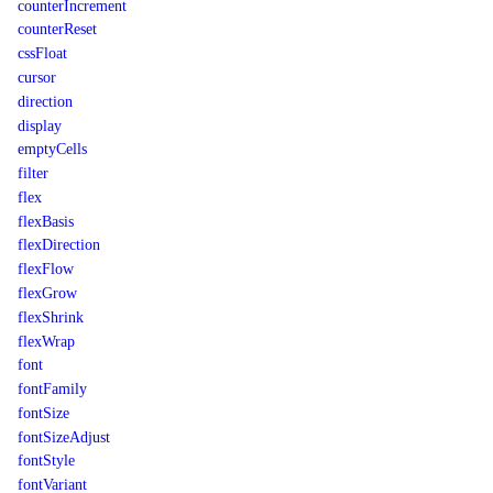
counterIncrement
counterReset
cssFloat
cursor
direction
display
emptyCells
filter
flex
flexBasis
flexDirection
flexFlow
flexGrow
flexShrink
flexWrap
font
fontFamily
fontSize
fontSizeAdjust
fontStyle
fontVariant