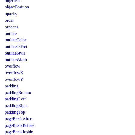
objectFit
objectPosition
opacity
order
orphans
outline
outlineColor
outlineOffset
outlineStyle
outlineWidth
overflow
overflowX
overflowY
padding
paddingBottom
paddingLeft
paddingRight
paddingTop
pageBreakAfter
pageBreakBefore
pageBreakInside