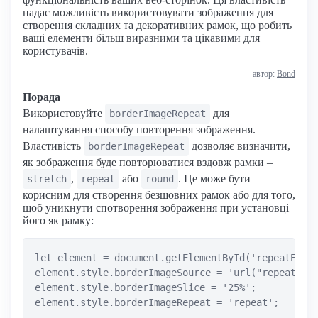
надає можливість використовувати зображення для
створення складних та декоративних рамок, що робить
ваші елементи більш виразними та цікавими для
користувачів.
автор:
Bond
Порада
Використовуйте
для
borderImageRepeat
налаштування способу повторення зображення.
Властивість
дозволяє визначити,
borderImageRepeat
як зображення буде повторюватися вздовж рамки –
,
або
. Це може бути
stretch
repeat
round
корисним для створення безшовних рамок або для того,
щоб уникнути спотворення зображення при установці
його як рамку:
let element = document.getElementById('repeatExamp
element.style.borderImageSource = 'url("repeat-bor
element.style.borderImageSlice = '25%';

element.style.borderImageRepeat = 'repeat';
