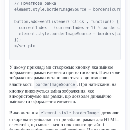
// Початкова рамка

element.style.borderImageSource = borders[currentI
button.addEventListener('click', function() {

  currentIndex = (currentIndex + 1) % borders.leng
  element.style.borderImageSource = borders[curren
});

</script>

У цьому прикладі ми створюємо кнопку, яка змінює
зображення рамки елемента при натисканні. Початкове
зображення рамки встановлюється за допомогою
властивості
. При натисканні на
borderImageSource
кнопку виконується зміна зображення, яке
використовуємо для рамки, що дозволяє динамічно
змінювати оформлення елемента.
Використання
дозволяє
element.style.borderImage
створювати унікальні та привабливі рамки для HTML-
елементів, що може значно покращити дизайн і
функціональність ваших веб-сторінок. Ця властивість