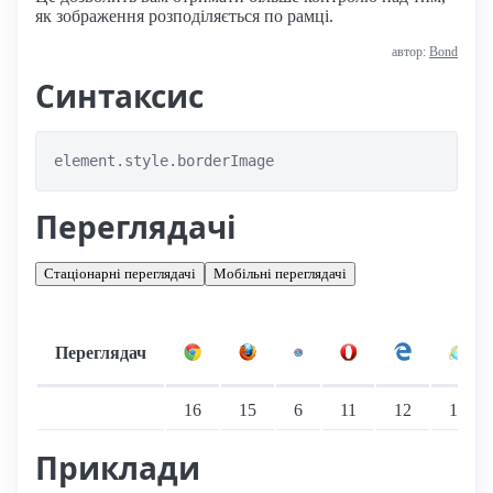
як зображення розподіляється по рамці.
автор:
Bond
Синтаксис
element.style.borderImage
Переглядачі
Стаціонарні переглядачі
Мобільні переглядачі
Переглядач
Підтримка: стаціонарні переглядачі
16
15
6
11
12
11
Приклади