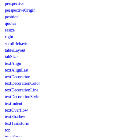
perspective
perspectiveOrigin
position
quotes
resize
right
scrollBehavior
tableLayout
tabSize
textAlign
textAlignLast
textDecoration
textDecorationColor
textDecorationLine
textDecorationStyle
textIndent
textOverflow
textShadow
textTransform
top
transform