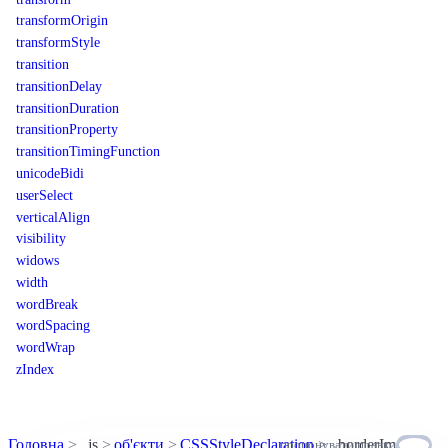
transformOrigin
transformStyle
transition
transitionDelay
transitionDuration
transitionProperty
transitionTimingFunction
unicodeBidi
userSelect
verticalAlign
visibility
widows
width
wordBreak
wordSpacing
wordWrap
zIndex
Головна
js
об'єкти
CSSStyleDeclaration
borderImage
пропонувати правки