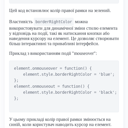
Цей код встановлює колір правої рамки на зелений.
Властивість
можна
borderRightColor
використовувати для динамічної зміни стилю елемента
у відповідь на події, такі як натискання кнопки або
наведення курсору на елемент. Це дозволяє створювати
більш інтерактивні та привабливі інтерфейси.
Приклад з використанням події "mouseover":
element.onmouseover = function() {

    element.style.borderRightColor = 'blue';

};

element.onmouseout = function() {

    element.style.borderRightColor = 'black';

};

У цьому прикладі колір правої рамки змінюється на
синій, коли користувач наводить курсор на елемент.