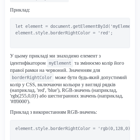
Приклад:
let element = document.getElementById('myElement')
element.style.borderRightColor = 'red';

У цьому прикладі ми знаходимо елемент з
ідентифікатором
та змінюємо колір його
myElement
правої рамки на червоний. Значенням для
може бути будь-який допустимий
borderRightColor
колір у CSS, включаючи кольори у вигляді рядків
(наприклад, 'red', 'blue'), RGB-значень (наприклад,
'rgb(255,0,0)') або шестигранних значень (наприклад,
'#ff0000').
Приклад з використанням RGB-значень:
element.style.borderRightColor = 'rgb(0,128,0)';
