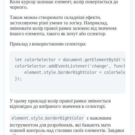
Коли курсор залишає елемент, колір повертається до
чорного.
Також можна створювати складніші ефекти,
застосовуючи різні умови та логіку. Наприклад,
змінювати колір правої рамки залежно від значення
іншого елемента, такого як інпут або селектор.
Приклад з використанням селектора:
let colorSelector = document.getElementById('color
colorSelector.addEventListener('change', function(
    element.style.borderRightColor = colorSelector
});

У цьому прикладі колір правої рамки змінюється
відповідно до вибраного значення в селекторі.
є важливим
element.style.borderRightColor
інструментом для розробників, які бажають мати
повний контроль над стилями своїх елементів. Завдяки