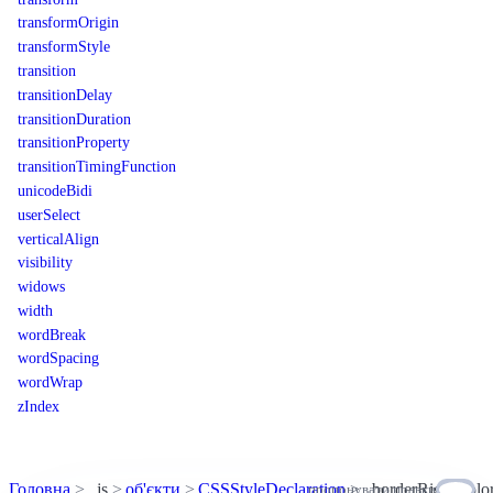
transformOrigin
transformStyle
transition
transitionDelay
transitionDuration
transitionProperty
transitionTimingFunction
unicodeBidi
userSelect
verticalAlign
visibility
widows
width
wordBreak
wordSpacing
wordWrap
zIndex
Головна
js
об'єкти
CSSStyleDeclaration
borderRightColo
пропонувати правки