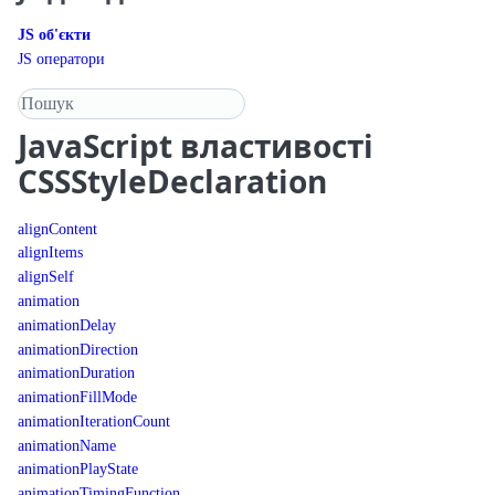
JS об'єкти
JS оператори
Пошук у довіднику
JavaScript
властивості
CSSStyleDeclaration
alignContent
alignItems
alignSelf
animation
animationDelay
animationDirection
animationDuration
animationFillMode
animationIterationCount
animationName
animationPlayState
animationTimingFunction