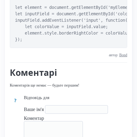
let element = document.getElementById('myElement')
let inputField = document.getElementById('colorInp
inputField.addEventListener('input', function() {

    let colorValue = inputField.value;

    element.style.borderRightColor = colorValue;

});
автор:
Bond
Коментарі
Коментарів ще немає — будьте першим!
Відповідь для
?
Ваше ім'я
Коментар