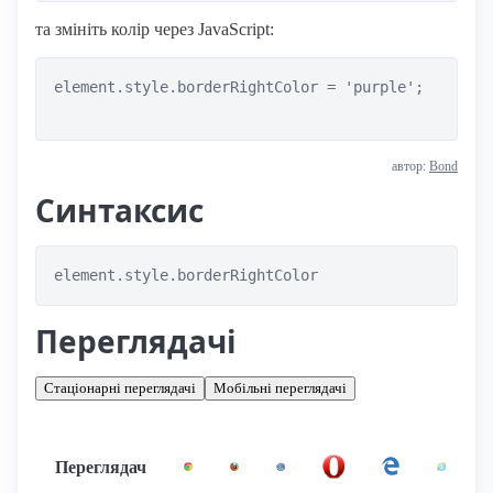
та змініть колір через JavaScript:
element.style.borderRightColor = 'purple';

автор:
Bond
Синтаксис
element.style.borderRightColor
Переглядачі
Стаціонарні переглядачі
Мобільні переглядачі
Переглядач