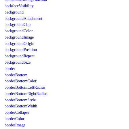
backfaceVisibility
background
backgroundAttachment
backgroundClip
backgroundColor
backgroundImage
backgroundOrigin
backgroundPosition
backgroundRepeat
backgroundSize
border
borderBottom
borderBottomColor
borderBottomLeftRadius
borderBottomRightRadius
borderBottomStyle
borderBottomWidth
borderCollapse
borderColor
borderImage