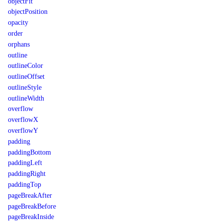
objectFit
objectPosition
opacity
order
orphans
outline
outlineColor
outlineOffset
outlineStyle
outlineWidth
overflow
overflowX
overflowY
padding
paddingBottom
paddingLeft
paddingRight
paddingTop
pageBreakAfter
pageBreakBefore
pageBreakInside