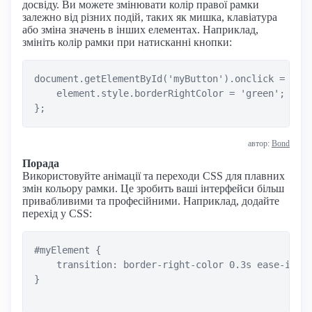
досвіду. Ви можете змінювати колір правої рамки
залежно від різних подій, таких як мишка, клавіатура
або зміна значень в інших елементах. Наприклад,
змініть колір рамки при натисканні кнопки:
document.getElementById('myButton').onclick = func
    element.style.borderRightColor = 'green';

автор:
Bond
Порада
Використовуйте анімації та переходи CSS для плавних
змін кольору рамки. Це зробить ваші інтерфейси більш
привабливими та професійними. Наприклад, додайте
перехід у CSS:
#myElement {

    transition: border-right-color 0.3s ease-in-ou
}
