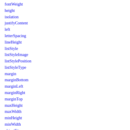
fontWeight
height
isolation
justifyContent
left
letterSpacing
lineHeight
listStyle
listStyleImage
listStylePosition
listStyleType
margin
marginBottom
marginLeft
marginRight
marginTop
maxHeight
maxWidth
minHeight
minWidth