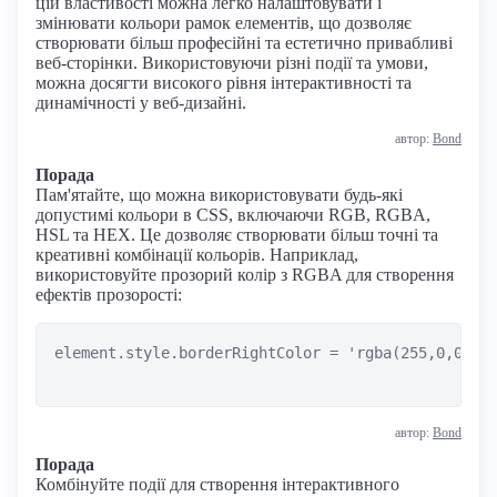
цій властивості можна легко налаштовувати і
змінювати кольори рамок елементів, що дозволяє
створювати більш професійні та естетично привабливі
веб-сторінки. Використовуючи різні події та умови,
можна досягти високого рівня інтерактивності та
динамічності у веб-дизайні.
автор:
Bond
Порада
Пам'ятайте, що можна використовувати будь-які
допустимі кольори в CSS, включаючи RGB, RGBA,
HSL та HEX. Це дозволяє створювати більш точні та
креативні комбінації кольорів. Наприклад,
використовуйте прозорий колір з RGBA для створення
ефектів прозорості:
element.style.borderRightColor = 'rgba(255,0,0,0.5
автор:
Bond
Порада
Комбінуйте події для створення інтерактивного