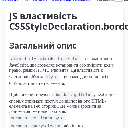
JS властивість
CSSStyleDeclaration.bord
Загальний опис
- це властивість
element.style.borderRightColor
JavaScript, яка дозволяє встановити або змінити колір
правої рамки HTML-елемента. Ця властивість є
частиною об'єкта
, що надає доступ до всіх
style
CSS-властивостей елемента.
Щоб використовувати
, необхідно
borderRightColor
спершу отримати доступ до відповідного HTML-
елемента на веб-сторінці. Це можна зробити за
допомогою методів, таких як
,
document.getElementById
або інших.
document.querySelector