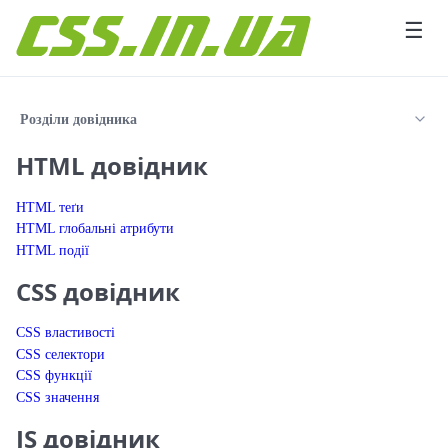
Перейти до вмісту
☰
Розділи довідника
HTML довідник
HTML теґи
HTML глобальні атрибути
HTML події
CSS довідник
CSS властивості
CSS селектори
CSS функції
CSS значення
JS довідник