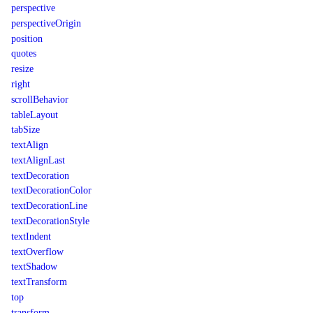
perspective
perspectiveOrigin
position
quotes
resize
right
scrollBehavior
tableLayout
tabSize
textAlign
textAlignLast
textDecoration
textDecorationColor
textDecorationLine
textDecorationStyle
textIndent
textOverflow
textShadow
textTransform
top
transform