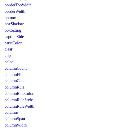
borderTopWidth
borderWidth
bottom
boxShadow
boxSizing
captionSide
caretColor
clear
clip
color
columnCount
columnFill
columnGap
columnRule
columnRuleColor
columnRuleStyle
columnRuleWidth
columns
columnSpan
columnWidth