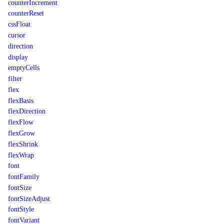
counterIncrement
counterReset
cssFloat
cursor
direction
display
emptyCells
filter
flex
flexBasis
flexDirection
flexFlow
flexGrow
flexShrink
flexWrap
font
fontFamily
fontSize
fontSizeAdjust
fontStyle
fontVariant