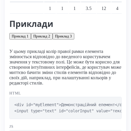
Підтримка: стаціонарні переглядачі
1
1
1
3.5
12
4
Приклади
Приклад 1
Приклад 2
Приклад 3
У цьому прикладі колір правої рамки елемента
змінюється відповідно до введеного користувачем
значення у текстовому полі. Це може бути корисно для
створення інтуїтивних інтерфейсів, де користувач може
миттєво бачити зміни стилів елементів відповідно до
своїх дій, наприклад, при налаштуванні кольорів у
редакторі стилів.
HTML
<div id="myElement">Демонстраційний елемент</div>

<input type="text" id="colorInput" value="текст д
JS