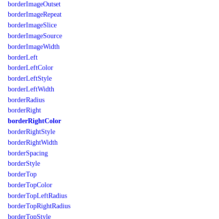
borderImageOutset
borderImageRepeat
borderImageSlice
borderImageSource
borderImageWidth
borderLeft
borderLeftColor
borderLeftStyle
borderLeftWidth
borderRadius
borderRight
borderRightColor
borderRightStyle
borderRightWidth
borderSpacing
borderStyle
borderTop
borderTopColor
borderTopLeftRadius
borderTopRightRadius
borderTopStyle