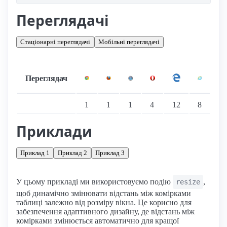
Переглядачі
Стаціонарні переглядачі
Мобільні переглядачі
Переглядач
Підтримка: стаціонарні переглядачі
1
1
1
4
12
8
Приклади
Приклад 1
Приклад 2
Приклад 3
У цьому прикладі ми використовуємо подію
,
resize
щоб динамічно змінювати відстань між комірками
таблиці залежно від розміру вікна. Це корисно для
забезпечення адаптивного дизайну, де відстань між
комірками змінюється автоматично для кращої