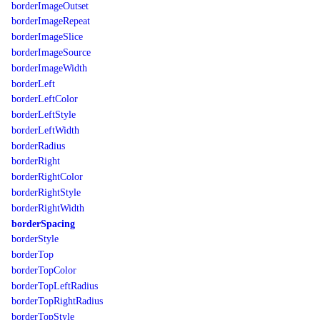
borderImageOutset
borderImageRepeat
borderImageSlice
borderImageSource
borderImageWidth
borderLeft
borderLeftColor
borderLeftStyle
borderLeftWidth
borderRadius
borderRight
borderRightColor
borderRightStyle
borderRightWidth
borderSpacing
borderStyle
borderTop
borderTopColor
borderTopLeftRadius
borderTopRightRadius
borderTopStyle