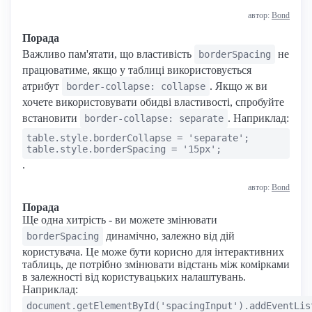
автор:
Bond
Порада
Важливо пам'ятати, що властивість
не
borderSpacing
працюватиме, якщо у таблиці використовується
атрибут
. Якщо ж ви
border-collapse: collapse
хочете використовувати обидві властивості, спробуйте
встановити
. Наприклад:
border-collapse: separate
table.style.borderCollapse = 'separate';
table.style.borderSpacing = '15px';
.
автор:
Bond
Порада
Ще одна хитрість - ви можете змінювати
динамічно, залежно від дій
borderSpacing
користувача. Це може бути корисно для інтерактивних
таблиць, де потрібно змінювати відстань між комірками
в залежності від користувацьких налаштувань.
Наприклад:
document.getElementById('spacingInput').addEventLis