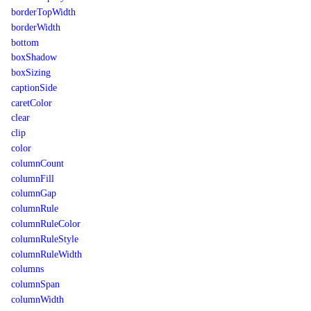
borderTopWidth
borderWidth
bottom
boxShadow
boxSizing
captionSide
caretColor
clear
clip
color
columnCount
columnFill
columnGap
columnRule
columnRuleColor
columnRuleStyle
columnRuleWidth
columns
columnSpan
columnWidth