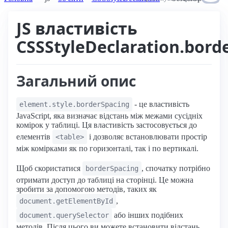
JS властивість
CSSStyleDeclaration.bord
Загальний опис
- це властивість
element.style.borderSpacing
JavaScript, яка визначає відстань між межами сусідніх
комірок у таблиці. Ця властивість застосовується до
елементів
і дозволяє встановлювати простір
<table>
між комірками як по горизонталі, так і по вертикалі.
Щоб скористатися
, спочатку потрібно
borderSpacing
отримати доступ до таблиці на сторінці. Це можна
зробити за допомогою методів, таких як
,
document.getElementById
або інших подібних
document.querySelector
методів. Після цього ви можете встановити відстань