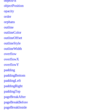
objectFit
objectPosition
opacity
order
orphans
outline
outlineColor
outlineOffset
outlineStyle
outlineWidth
overflow
overflowX
overflowY
padding
paddingBottom
paddingLeft
paddingRight
paddingTop
pageBreakAfter
pageBreakBefore
pageBreakInside