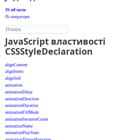
JS об'єкти
JS оператори
Пошук у довіднику
JavaScript
властивості
CSSStyleDeclaration
alignContent
alignItems
alignSelf
animation
animationDelay
animationDirection
animationDuration
animationFillMode
animationIterationCount
animationName
animationPlayState
animationTimingFunction