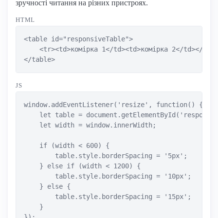
зручності читання на різних пристроях.
HTML
<table id="responsiveTable">

    <tr><td>комірка 1</td><td>комірка 2</td></tr>

</table>
JS
window.addEventListener('resize', function() {

    let table = document.getElementById('responsiv
    let width = window.innerWidth;

    if (width < 600) {

        table.style.borderSpacing = '5px';

    } else if (width < 1200) {

        table.style.borderSpacing = '10px';

    } else {

        table.style.borderSpacing = '15px';

    }

});