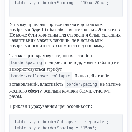
table.style.borderSpacing = '10px 20px';

У цьому прикладі горизонтальна відстань між
комірками буде 10 пікселів, а вертикальна - 20 пікселів.
Це може бути корисним для створення більш складних
і адаптивних макетів таблиць, де відстань між
комірками різниться в залежності від напрямку.
Також варто враховувати, що властивість
працює лише тоді, коли у таблиці не
borderSpacing
використовується атрибут
. Якщо цей атрибут
border-collapse: collapse
встановлений, властивість
не матиме
borderSpacing
жодного ефекту, оскільки комірки будуть стиснуті
разом.
Приклад з урахуванням цієї особливості:
table.style.borderCollapse = 'separate';

table.style.borderSpacing = '15px';
