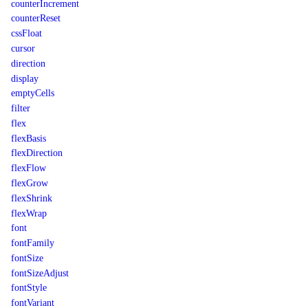
counterIncrement
counterReset
cssFloat
cursor
direction
display
emptyCells
filter
flex
flexBasis
flexDirection
flexFlow
flexGrow
flexShrink
flexWrap
font
fontFamily
fontSize
fontSizeAdjust
fontStyle
fontVariant