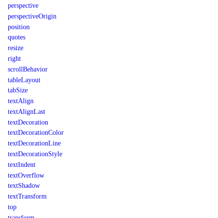
perspective
perspectiveOrigin
position
quotes
resize
right
scrollBehavior
tableLayout
tabSize
textAlign
textAlignLast
textDecoration
textDecorationColor
textDecorationLine
textDecorationStyle
textIndent
textOverflow
textShadow
textTransform
top
transform