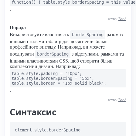
function() { table.style.borderSpacing = this.value
.
автор:
Bond
Порада
Використовуйте властивість
разом із
borderSpacing
іншими стилями таблиці для досягнення більш
професійного вигляду. Наприклад, ви можете
поєднувати
з відступами, рамками та
borderSpacing
іншими властивостями CSS, щоб створити більш
комплексний дизайн. Наприклад:
table.style.padding = '10px';
table.style.borderSpacing = '5px';
table.style.border = '1px solid black';
.
автор:
Bond
Синтаксис
element.style.borderSpacing