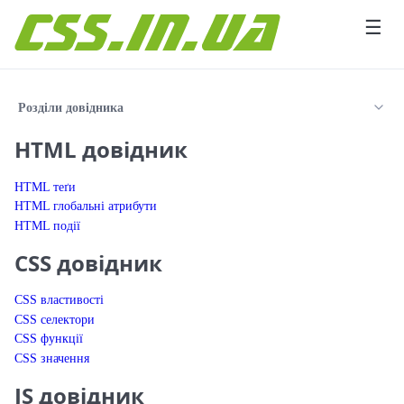
Перейти до вмісту
☰
Розділи довідника
HTML довідник
HTML теґи
HTML глобальні атрибути
HTML події
CSS довідник
CSS властивості
CSS селектори
CSS функції
CSS значення
JS довідник