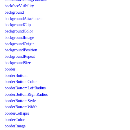
backfaceVisibility
background
backgroundAttachment
backgroundClip
backgroundColor
backgroundImage
backgroundOrigin
backgroundPosition
backgroundRepeat
backgroundSize
border
borderBottom
borderBottomColor
borderBottomLeftRadius
borderBottomRightRadius
borderBottomStyle
borderBottomWidth
borderCollapse
borderColor
borderImage