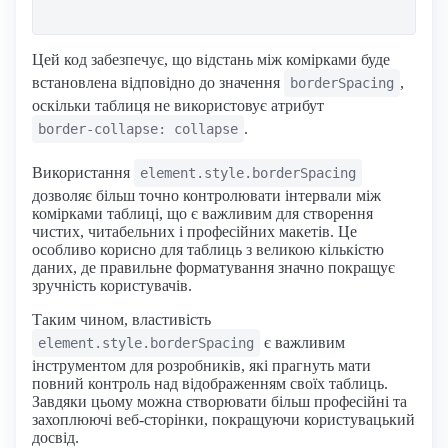
Цей код забезпечує, що відстань між комірками буде
встановлена відповідно до значення
,
borderSpacing
оскільки таблиця не використовує атрибут
.
border-collapse: collapse
Використання
element.style.borderSpacing
дозволяє більш точно контролювати інтервали між
комірками таблиці, що є важливим для створення
чистих, читабельних і професійних макетів. Це
особливо корисно для таблиць з великою кількістю
даних, де правильне форматування значно покращує
зручність користувачів.
Таким чином, властивість
є важливим
element.style.borderSpacing
інструментом для розробників, які прагнуть мати
повний контроль над відображенням своїх таблиць.
Завдяки цьому можна створювати більш професійні та
захоплюючі веб-сторінки, покращуючи користувацький
досвід.