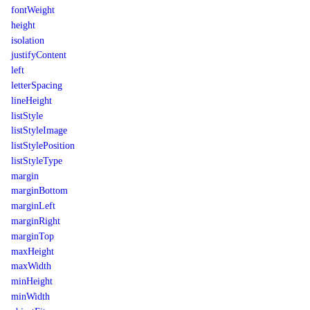
fontWeight
height
isolation
justifyContent
left
letterSpacing
lineHeight
listStyle
listStyleImage
listStylePosition
listStyleType
margin
marginBottom
marginLeft
marginRight
marginTop
maxHeight
maxWidth
minHeight
minWidth