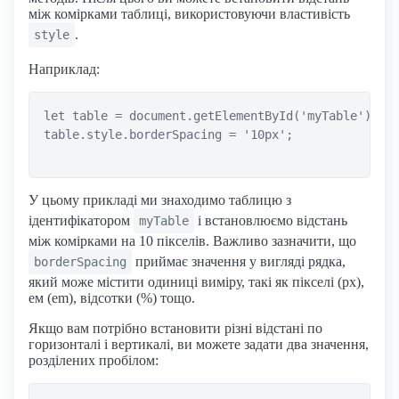
між комірками таблиці, використовуючи властивість
.
style
Наприклад:
let table = document.getElementById('myTable');

table.style.borderSpacing = '10px';

У цьому прикладі ми знаходимо таблицю з
ідентифікатором
і встановлюємо відстань
myTable
між комірками на 10 пікселів. Важливо зазначити, що
приймає значення у вигляді рядка,
borderSpacing
який може містити одиниці виміру, такі як пікселі (px),
ем (em), відсотки (%) тощо.
Якщо вам потрібно встановити різні відстані по
горизонталі і вертикалі, ви можете задати два значення,
розділених пробілом: