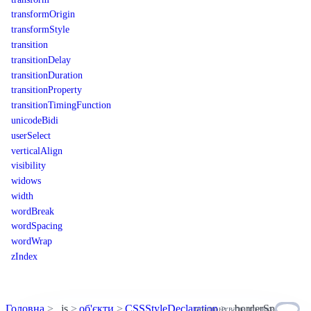
transformOrigin
transformStyle
transition
transitionDelay
transitionDuration
transitionProperty
transitionTimingFunction
unicodeBidi
userSelect
verticalAlign
visibility
widows
width
wordBreak
wordSpacing
wordWrap
zIndex
Головна
js
об'єкти
CSSStyleDeclaration
borderSpacing
пропонувати правки