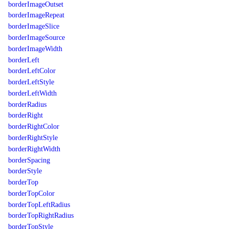
borderImageOutset
borderImageRepeat
borderImageSlice
borderImageSource
borderImageWidth
borderLeft
borderLeftColor
borderLeftStyle
borderLeftWidth
borderRadius
borderRight
borderRightColor
borderRightStyle
borderRightWidth
borderSpacing
borderStyle
borderTop
borderTopColor
borderTopLeftRadius
borderTopRightRadius
borderTopStyle