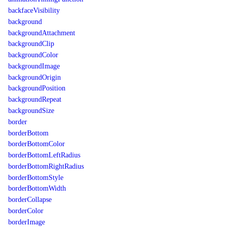
backfaceVisibility
background
backgroundAttachment
backgroundClip
backgroundColor
backgroundImage
backgroundOrigin
backgroundPosition
backgroundRepeat
backgroundSize
border
borderBottom
borderBottomColor
borderBottomLeftRadius
borderBottomRightRadius
borderBottomStyle
borderBottomWidth
borderCollapse
borderColor
borderImage