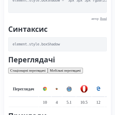
element.style.boxShadow = "3px 3px 5px rgba(255, 2
автор:
Bond
Синтаксис
element.style.boxShadow
Переглядачі
Стаціонарні переглядачі
Мобільні переглядачі
Переглядач
Підтримка: стаціонарні переглядачі
10
4
5.1
10.5
12
9