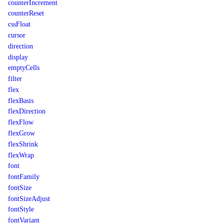
counterIncrement
counterReset
cssFloat
cursor
direction
display
emptyCells
filter
flex
flexBasis
flexDirection
flexFlow
flexGrow
flexShrink
flexWrap
font
fontFamily
fontSize
fontSizeAdjust
fontStyle
fontVariant