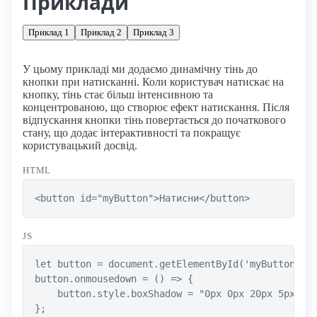
Приклади
Приклад 1
Приклад 2
Приклад 3
У цьому прикладі ми додаємо динамічну тінь до
кнопки при натисканні. Коли користувач натискає на
кнопку, тінь стає більш інтенсивною та
концентрованою, що створює ефект натискання. Після
відпускання кнопки тінь повертається до початкового
стану, що додає інтерактивності та покращує
користувацький досвід.
HTML
<button id="myButton">Натисни</button>
JS
let button = document.getElementById('myButton');

button.onmousedown = () => {

    button.style.boxShadow = "0px 0px 20px 5px rgb
};
