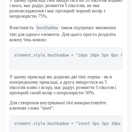
У цьому прикладі тінь зміщується на 10 пікселів вправо
і вниз, має радіус розмиття 5 пікселів, не має
розповсюдження і має прозорий чорний колір з
непрозорістю 75%.
Властивість
також підтримує множинні
boxShadow
тіні для одного елемента. Для цього просто розділіть
кожну тінь комою:
element.style.boxShadow = "10px 10px 5px 0px rgba(
У цьому прикладі ми додаємо дві тіні: перша - як в
попередньому прикладі, а друга зміщується на 5
пікселів вліво і вгору, має радіус розмиття 3 пікселя і
прозорий синій колір з непрозорістю 50%.
Для створення внутрішньої тіні використовуйте
ключове слово "inset":
element.style.boxShadow = "inset 5px 5px 10px rgba