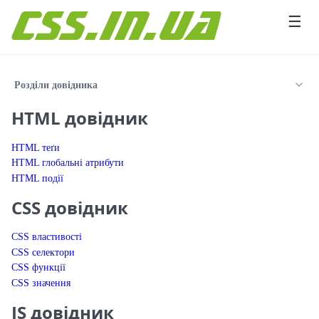
Перейти до вмісту
☰
Розділи довідника
HTML довідник
HTML теґи
HTML глобальні атрибути
HTML події
CSS довідник
CSS властивості
CSS селектори
CSS функції
CSS значення
JS довідник