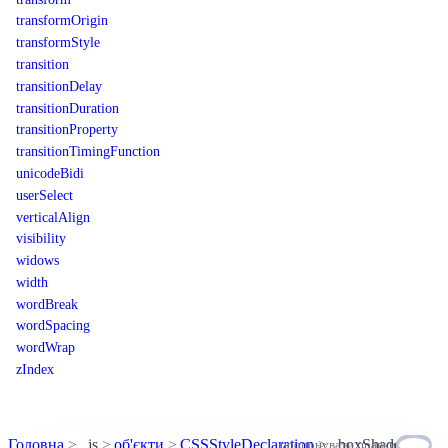
transformOrigin
transformStyle
transition
transitionDelay
transitionDuration
transitionProperty
transitionTimingFunction
unicodeBidi
userSelect
verticalAlign
visibility
widows
width
wordBreak
wordSpacing
wordWrap
zIndex
Головна
js
об'єкти
CSSStyleDeclaration
boxShadow
пропонувати правки