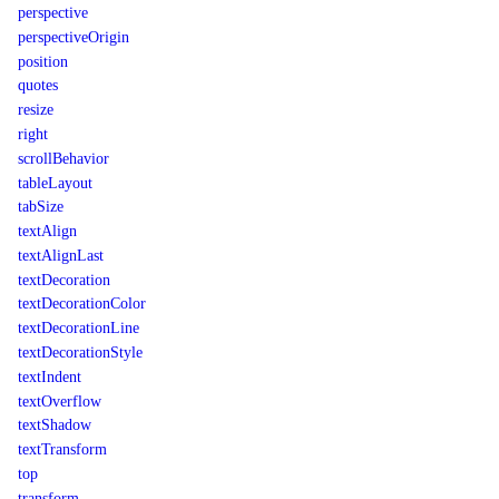
perspective
perspectiveOrigin
position
quotes
resize
right
scrollBehavior
tableLayout
tabSize
textAlign
textAlignLast
textDecoration
textDecorationColor
textDecorationLine
textDecorationStyle
textIndent
textOverflow
textShadow
textTransform
top
transform