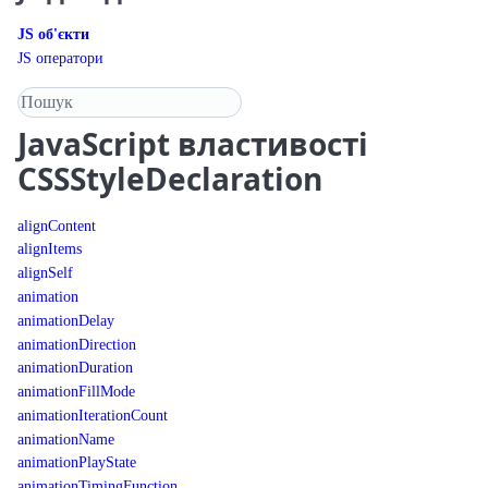
JS об'єкти
JS оператори
Пошук у довіднику
JavaScript
властивості
CSSStyleDeclaration
alignContent
alignItems
alignSelf
animation
animationDelay
animationDirection
animationDuration
animationFillMode
animationIterationCount
animationName
animationPlayState
animationTimingFunction