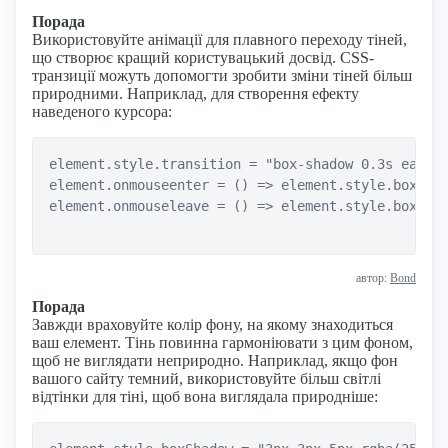
Порада
Використовуйте анімації для плавного переходу тіней,
що створює кращий користувацький досвід. CSS-
транзиції можуть допомогти зробити зміни тіней більш
природними. Наприклад, для створення ефекту
наведеного курсора:
element.style.transition = "box-shadow 0.3s ease";
element.onmouseenter = () => element.style.boxShad
element.onmouseleave = () => element.style.boxShad
автор:
Bond
Порада
Завжди враховуйте колір фону, на якому знаходиться
ваш елемент. Тінь повинна гармоніювати з цим фоном,
щоб не виглядати неприродно. Наприклад, якщо фон
вашого сайту темний, використовуйте більш світлі
відтінки для тіні, щоб вона виглядала природніше: