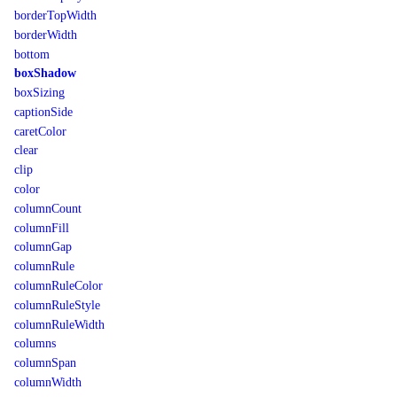
borderTopWidth
borderWidth
bottom
boxShadow
boxSizing
captionSide
caretColor
clear
clip
color
columnCount
columnFill
columnGap
columnRule
columnRuleColor
columnRuleStyle
columnRuleWidth
columns
columnSpan
columnWidth