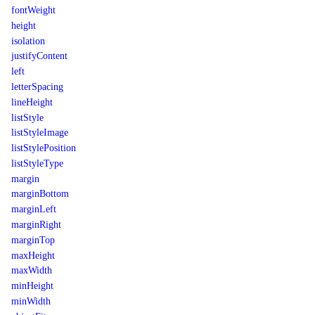
fontWeight
height
isolation
justifyContent
left
letterSpacing
lineHeight
listStyle
listStyleImage
listStylePosition
listStyleType
margin
marginBottom
marginLeft
marginRight
marginTop
maxHeight
maxWidth
minHeight
minWidth