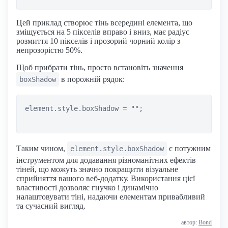
Цей приклад створює тінь всередині елемента, що
зміщується на 5 пікселів вправо і вниз, має радіус
розмиття 10 пікселів і прозорий чорний колір з
непрозорістю 50%.
Щоб прибрати тінь, просто встановіть значення
в порожній рядок:
boxShadow
element.style.boxShadow = "";

Таким чином,
є потужним
element.style.boxShadow
інструментом для додавання різноманітних ефектів
тіней, що можуть значно покращити візуальне
сприйняття вашого веб-додатку. Використання цієї
властивості дозволяє гнучко і динамічно
налаштовувати тіні, надаючи елементам привабливий
та сучасний вигляд.
автор:
Bond