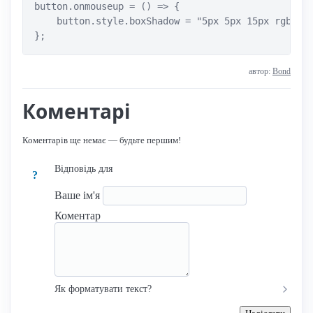
button.onmouseup = () => {

    button.style.boxShadow = "5px 5px 15px rgba(0,
};
автор:
Bond
Коментарі
Коментарів ще немає — будьте першим!
Відповідь для
?
Ваше ім'я
Коментар
Як форматувати текст?