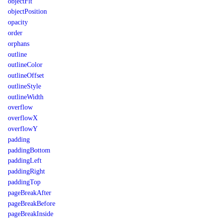
objectFit
objectPosition
opacity
order
orphans
outline
outlineColor
outlineOffset
outlineStyle
outlineWidth
overflow
overflowX
overflowY
padding
paddingBottom
paddingLeft
paddingRight
paddingTop
pageBreakAfter
pageBreakBefore
pageBreakInside